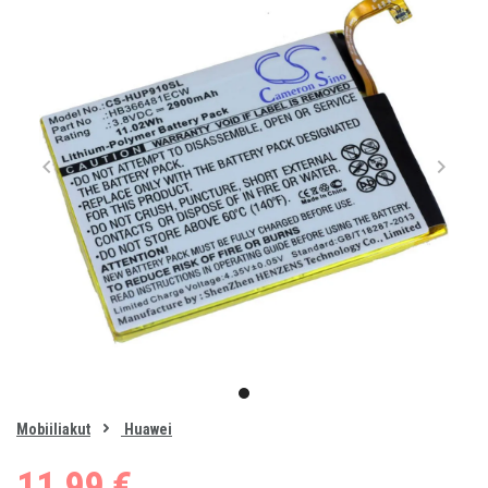
Item
1
item
of
0
Mobiiliakut
Huawei
1
11,99 €