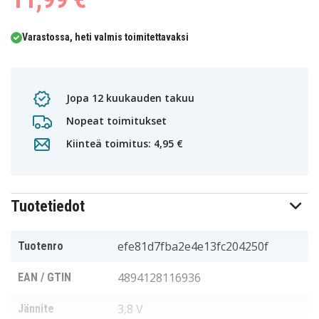
Varastossa, heti valmis toimitettavaksi
Jopa 12 kuukauden takuu
Nopeat toimitukset
Kiinteä toimitus: 4,95 €
Tuotetiedot
efe81d7fba2e4e13fc204250f
Tuotenro
4894128116936
EAN / GTIN
3,8 V
Jännite