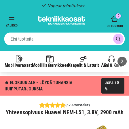
Nopeat toimitukset
Item
0
2
of
VALIKKO
OSTOSKORI
3
Mobiilivaraosat
Mobiililisätarvikkeet
Kaapelit & Laturit
Ääni & Kuva
P
🔥 ELOKUUN ALE – LÖYDÄ TUHANSIA
70
JOPA
HUIPPUTARJOUKSIA
%
(67 Arvostelut)
Yhteensopivuus Huawei NEM-L51, 3.8V, 2900 mAh