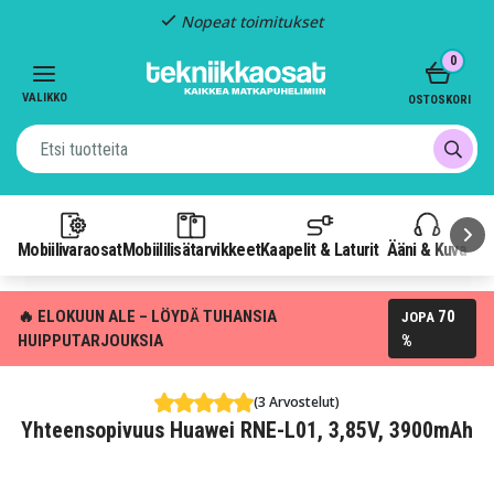
Nopeat toimitukset
Item
0
2
of
VALIKKO
OSTOSKORI
3
Mobiilivaraosat
Mobiililisätarvikkeet
Kaapelit & Laturit
Ääni & Kuva
P
🔥 ELOKUUN ALE – LÖYDÄ TUHANSIA
70
JOPA
HUIPPUTARJOUKSIA
%
(3 Arvostelut)
Yhteensopivuus Huawei RNE-L01, 3,85V, 3900mAh