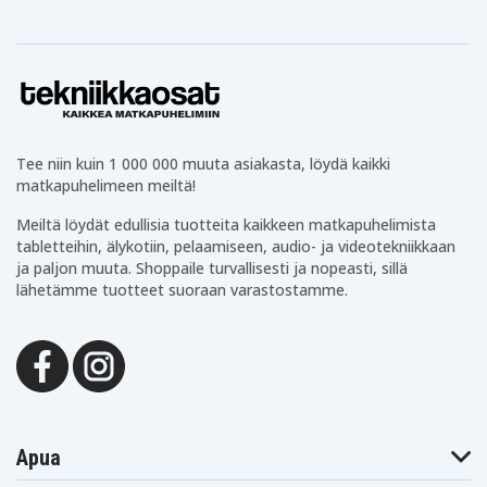
Huawei RNE-LX1
Huawei RNE-LX2
Huawei RNE-LX3
Huawei V20 Standard Edition
Huawei V20 Standard Edition Dual SIM
e60daadef81a8c37060aa63f8
Tuotenro
Tee niin kuin 1 000 000 muuta asiakasta, löydä kaikki
matkapuhelimeen meiltä!
4894128138631
EAN / GTIN
Meiltä löydät edullisia tuotteita kaikkeen matkapuhelimista
tabletteihin, älykotiin, pelaamiseen, audio- ja videotekniikkaan
Akku
Tuotetyyppi
ja paljon muuta. Shoppaile turvallisesti ja nopeasti, sillä
lähetämme tuotteet suoraan varastostamme.
3,85 V
Jännite
Li-polymeeri
akun tyyppi
84,40 x 63,06 x 4,15 mm
Mitat
3900 mAh
Kapasiteetti
Apua