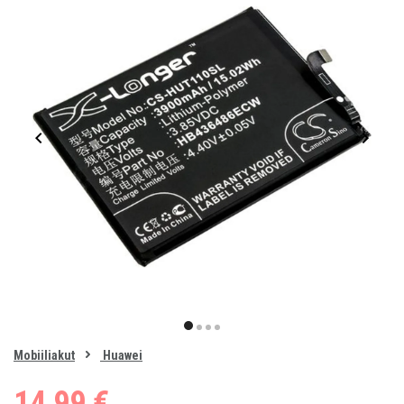
Item
1
item
item
item
item
of
0
Mobiiliakut
Huawei
1
2
3
4
14,99 €