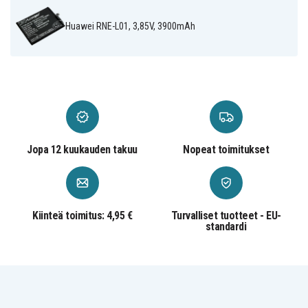
Huawei HW-01K
Huawei Mate 10 Lite
Huawei RNE-L01, 3,85V, 3900mAh
Huawei Mate 10 Lite LTE-A
Huawei Mate 10 Pro
Huawei Mate 20
Huawei Mate 20 Premium
Huawei Nova 2i
Huawei Nova 2i TD-LTE
Huawei P20 Pro
Jopa 12 kuukauden takuu
Nopeat toimitukset
Huawei Rhone
Huawei RNE-AL00
Huawei RNE-L01
Huawei RNE-L02
Kiinteä toimitus: 4,95 €
Turvalliset tuotteet - EU-
Huawei RNE-L03
standardi
Huawei RNE-L21
Huawei RNE-L22
Huawei RNE-L22J
Huawei RNE-L23