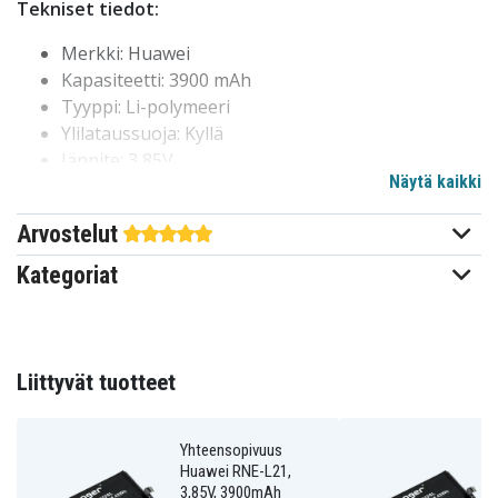
Tekniset tiedot:
Merkki: Huawei
Kapasiteetti: 3900 mAh
Tyyppi: Li-polymeeri
Ylilataussuoja: Kyllä
Jännite: 3,85V
Näytä kaikki
Mitat: 84,40 x 63,06 x 4,15 mm
Korvaa: HB436486ECW
Arvostelut
Yhteensopiva:
Huawei BLA-AL00
Kategoriat
Huawei BLA-L09
Huawei BLA-L29
Huawei BLA-TL00
Huawei CLT-AL00
Liittyvät tuotteet
Huawei CLT-AL01
Huawei CLT-L01J
Yhteensopivuus
Huawei CLT-L04
Huawei RNE-L21,
Huawei CLT-L04C
3,85V, 3900mAh