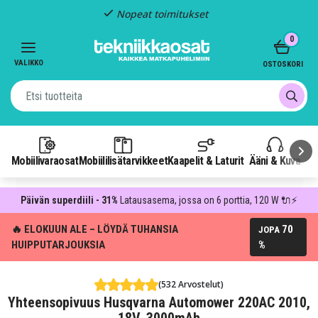
Nopeat toimitukset
Item
0
2
of
VALIKKO
OSTOSKORI
3
Mobiilivaraosat
Mobiililisätarvikkeet
Kaapelit & Laturit
Ääni & Kuva
P
Päivän superdiili - 31%
Latausasema, jossa on 6 porttia, 120 W 🔌⚡
🔥 ELOKUUN ALE – LÖYDÄ TUHANSIA
70
JOPA
HUIPPUTARJOUKSIA
%
(532 Arvostelut)
Yhteensopivuus Husqvarna Automower 220AC 2010,