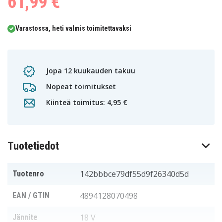
61,99 €
0
1
2
3
4
5
Varastossa, heti valmis toimitettavaksi
Jopa 12 kuukauden takuu
Nopeat toimitukset
Kiinteä toimitus: 4,95 €
Tuotetiedot
142bbbce79df55d9f26340d5d
Tuotenro
4894128070498
EAN / GTIN
18 V
Jännite