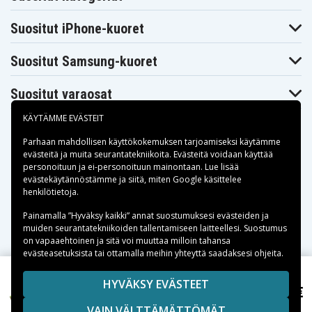
Suositut iPhone-kuoret
Suositut Samsung-kuoret
Suositut varaosat
KÄYTÄMME EVÄSTEIT
Parhaan mahdollisen käyttökokemuksen tarjoamiseksi käytämme
evästeitä
ja muita seurantatekniikoita. Evästeitä voidaan käyttää
personoituun ja ei-personoituun mainontaan. Lue lisää
Maksuvaihtoehdot
evästekäytännöstämme ja siitä, miten
Google käsittelee
henkilötietoja
.
Toimitusvaihtoehdot
Painamalla ”Hyväksy kaikki” annat suostumuksesi evästeiden ja
muiden seurantatekniikoiden tallentamiseen laitteellesi. Suostumus
on vapaaehtoinen ja sitä voi muuttaa milloin tahansa
evästeasetuksista tai ottamalla meihin yhteyttä saadaksesi ohjeita.
Copyright © 2026, Spares Nordic AB
HYVÄKSY EVÄSTEET
61,99 €
Husqvarna Automower 220AC 2010, 18V, 3000mAh
SIVULLA MAINITUT TAVARAMERKIT OVAT OMISTAJIENSA
VAIN VÄLTTÄMÄTTÖMÄT
OMAISUUTTA.