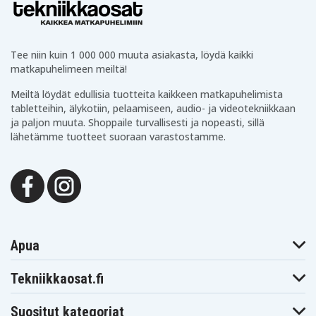
2013
2014
2015
Husqvarna
Husqvarna
Husqvarna
Automower
Solarmower
Solarmower
Solar Hybrid
1995
1996
Solarmaher
Tee niin kuin 1 000 000 muuta asiakasta, löydä kaikki
Husqvarna
Husqvarna
Husqvarna
matkapuhelimeen meiltä!
Solarmower
Solarmower
Solarmower
1997
1998
1999
Meiltä löydät edullisia tuotteita kaikkeen matkapuhelimista
tabletteihin, älykotiin, pelaamiseen, audio- ja videotekniikkaan
ja paljon muuta. Shoppaile turvallisesti ja nopeasti, sillä
lähetämme tuotteet suoraan varastostamme.
Apua
Tekniikkaosat.fi
Suositut kategoriat