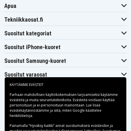
Apua
Tekniikkaosat.fi
Suositut kategoriat
Suositut iPhone-kuoret
Suositut Samsung-kuoret
Suositut varaosat
KÄYTÄMME EVÄSTEIT
Parhaan mahdollisen käyttökokemuksen tarjoamiseksi käytämme
evästeitä
ja muita seurantatekniikoita. Evästeitä voidaan käyttää
personoituun ja ei-personoituun mainontaan. Lue lisää
Maksuvaihtoehdot
evästekäytännöstämme ja siitä, miten
Google käsittelee
henkilötietoja
.
Toimitusvaihtoehdot
Painamalla ”Hyväksy kaikki” annat suostumuksesi evästeiden ja
muiden seurantatekniikoiden tallentamiseen laitteellesi. Suostumus