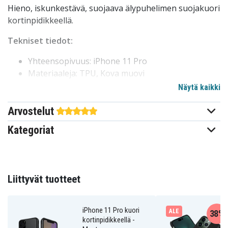
Hieno, iskunkestävä, suojaava älypuhelimen suojakuori
kortinpidikkeellä.
Tekniset tiedot:
Yhteensopivuus: iPhone 11 Pro
Materiaaleja: TPU, Kova muovi
Väri: Armeijanvihreä
Näytä kaikki
Kortinpitäjä: kyllä
Arvostelut
101116391J
Tuotenro
Kategoriat
Kuoret
Tuotetyyppi
Korttipaikat
Ominaisuus
Liittyvät tuotteet
Vihreä
Väri
iPhone 11 Pro kuori
ALE
38%
kortinpidikkeellä -