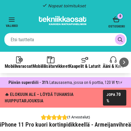
Nopeat toimitukset
Item
0
2
of
VALIKKO
OSTOSKORI
3
Mobiilivaraosat
Mobiililisätarvikkeet
Kaapelit & Laturit
Ääni & Kuva
P
Päivän superdiili - 31%
Latausasema, jossa on 6 porttia, 120 W 🔌⚡
🔥 ELOKUUN ALE – LÖYDÄ TUHANSIA
70
JOPA
HUIPPUTARJOUKSIA
%
(1 Arvostelut)
iPhone 11 Pro kuori kortinpidikkeellä - Armeijanvihreä