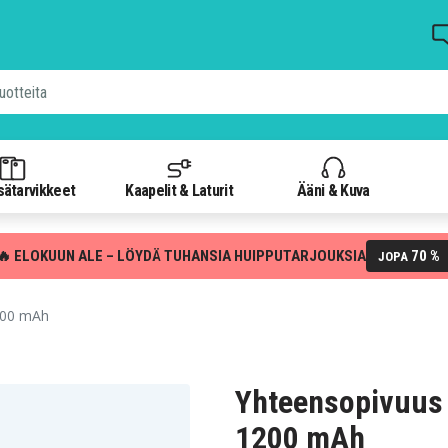
isätarvikkeet
Kaapelit & Laturit
Ääni & Kuva
🔥 ELOKUUN ALE – LÖYDÄ TUHANSIA HUIPPUTARJOUKSIA
70 %
JOPA
1200 mAh
Yhteensopivuus 
1200 mAh