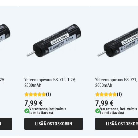
HF18/07/68
HHF-AZ01
HHF-AZ201S
NB-14
NC-5WM
NH-14WM
NH-9WM(N)
NM-14P
RP-BP140H
RP-BP80H
2V,
Yhteensopivuus ES-719, 1.2V,
Yhteensopivuus ES-721, 
2000mAh
2000mAh
Aiwa AM-HX100
(1)
(1)
Aiwa AM-HX200
7,99 €
7,99 €
Aiwa AM-HX400
Aiwa AM-HX70
Varastossa, heti valmis
Varastossa, heti valmis
toimitettavaksi
toimitettavaksi
Aiwa HHF-AZ01T
Aiwa MHB 901
N
LISÄÄ OSTOSKORIIN
LISÄÄ OSTOSKOR
Iriver IMP-550
Iriver SlimX IMP-900