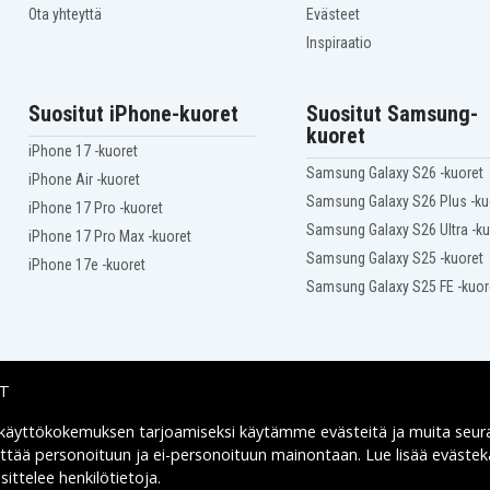
Ota yhteyttä
Evästeet
Inspiraatio
Suositut iPhone-kuoret
Suositut Samsung-
kuoret
iPhone 17 -kuoret
Samsung Galaxy S26 -kuoret
iPhone Air -kuoret
Samsung Galaxy S26 Plus -ku
iPhone 17 Pro -kuoret
Samsung Galaxy S26 Ultra -ku
iPhone 17 Pro Max -kuoret
Samsung Galaxy S25 -kuoret
iPhone 17e -kuoret
Samsung Galaxy S25 FE -kuor
IT
 käyttökokemuksen tarjoamiseksi käytämme
evästeitä
ja muita seur
Toimitusvaihtoehdot
yttää personoituun ja ei-personoituun mainontaan. Lue lisää eväst
ittelee henkilötietoja
.