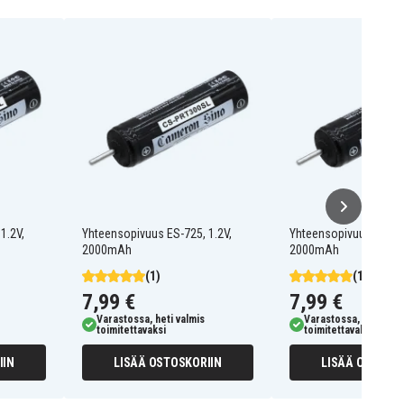
1.2V,
Yhteensopivuus ES-725, 1.2V,
Yhteensopivuus ES-718
2000mAh
2000mAh
(1)
(1)
7,99 €
7,99 €
Varastossa, heti valmis
Varastossa, heti valm
toimitettavaksi
toimitettavaksi
IIN
LISÄÄ OSTOSKORIIN
LISÄÄ OSTOSKO