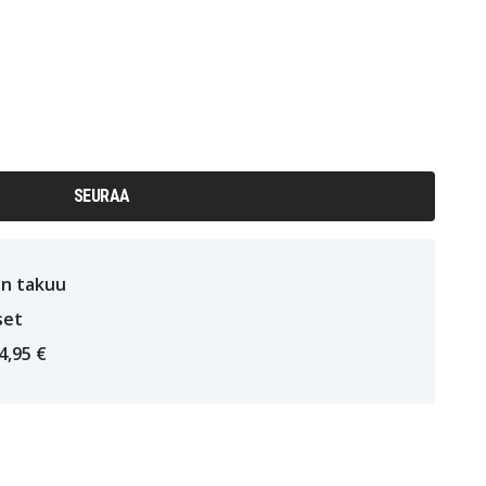
SEURAA
n takuu
set
4,95 €