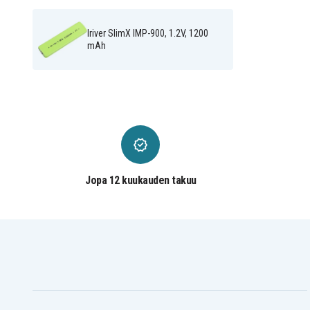
Sanyo HF-A1U
Sanyo KF-A650
Sharp IM-DR580H
Sharp IM-DR80
Sharp IM-MT877
Sharp IM-MT880
Iriver SlimX IMP-900, 1.2V, 1200
Sharp MD-DR7
Sharp MD-DR77
mAh
Sharp MD-MT180
Sharp MD-MT180H
Sharp MD-MT200
Sharp MD-MT200H
Sharp MD-MT66
Sharp MD-MT77
Sharp MD-MT866H
Sharp MD-MT877
Sharp MD-MT880S
Sharp MD-MT888
Sharp MD-MT90
Sharp MD-ST55
Sharp MD-ST70
Sharp MD-ST700
Sharp MD-ST770
Sharp MD-ST880
Sony D-E905
Sony D-E999
Sony D-EJ1000
Sony D-EJ2000
Jopa 12 kuukauden takuu
Sony D-EJ915
Sony D-EJ925
Sony D-NE1
Sony D-NE10
Sony D-NE900
Sony MZ- 55
Sony MZ-25
Sony MZ-30
Sony MZ-44
Sony MZ-45
Sony MZ-500
Sony MZ-501
Sony MZ-610
Sony MZ-70
Sony MZ-707
Sony MZ-710
Sony MZ-77
Sony MZ-80
Sony MZ-90
Sony MZ-900