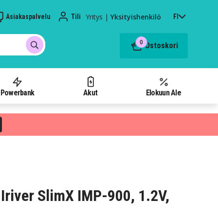
Yritys
|
Yksityishenkilö
Asiakaspalvelu
Tili
FI
0
Ostoskori
Powerbank
Akut
Elokuun Ale
Iriver SlimX IMP-900, 1.2V,