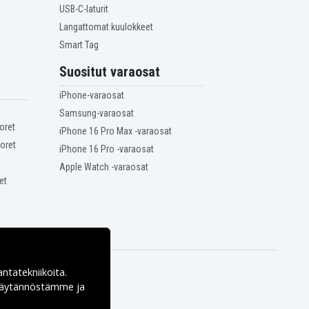
USB-C-laturit
Langattomat kuulokkeet
Smart Tag
Suositut varaosat
iPhone-varaosat
Samsung-varaosat
oret
iPhone 16 Pro Max -varaosat
oret
iPhone 16 Pro -varaosat
Apple Watch -varaosat
et
antatekniikoita.
ekäytännöstämme ja