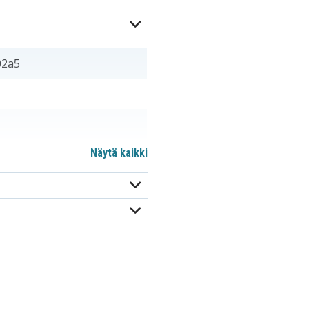
02a5
Näytä kaikki
AD-N55BT
BN-R127
ES094