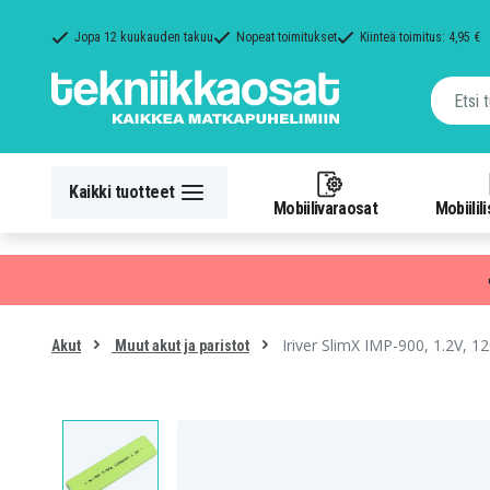
Jopa 12 kuukauden takuu
Nopeat toimitukset
Kiinteä toimitus: 4,95 €
Kaikki tuotteet
Mobiilivaraosat
Mobiilil
Iriver SlimX IMP-900, 1.2V, 
Akut
Muut akut ja paristot