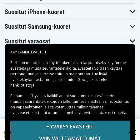
iRobot
iRobot
iRobot Roomba
iTouchless
iTouchless
Suositut iPhone-kuoret
Scheduler
AV001A
AV002A
Suositut Samsung-kuoret
Suositut varaosat
KÄYTÄMME EVÄSTEIT
Parhaan mahdollisen käyttökokemuksen tarjoamiseksi käytämme
evästeitä
ja muita seurantatekniikoita. Evästeitä voidaan käyttää
personoituun ja ei-personoituun mainontaan. Lue lisää
Maksuvaihtoehdot
evästekäytännöstämme ja siitä, miten
Google käsittelee
henkilötietoja
.
Toimitusvaihtoehdot
Painamalla ”Hyväksy kaikki” annat suostumuksesi evästeiden ja
muiden seurantatekniikoiden tallentamiseen laitteellesi. Suostumus
on vapaaehtoinen ja sitä voi muuttaa milloin tahansa
evästeasetuksista tai ottamalla meihin yhteyttä saadaksesi ohjeita.
Copyright © 2026, Spares Nordic AB
HYVÄKSY EVÄSTEET
SIVULLA MAINITUT TAVARAMERKIT OVAT OMISTAJIENSA
49,99 €
iRobot Roomba 415, 14.4V, 3300 mAh
VAIN VÄLTTÄMÄTTÖMÄT
OMAISUUTTA.