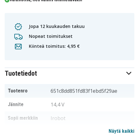
Jopa 12 kuukauden takuu
Nopeat toimitukset
Kiinteä toimitus: 4,95 €
Tuotetiedot
651c8dd851fd83f1ebd5f29ae
Tuotenro
14,4 V
Jännite
Irobot
Sopii merkkiin
Näytä kaikki
137,90 x 54,20 x 47,10 mm
Mitat