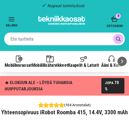
Nopeat toimitukset
Item
0
2
of
VALIKKO
OSTOSKORI
3
Mobiilivaraosat
Mobiililisätarvikkeet
Kaapelit & Laturit
Ääni & Kuva
P
🔥 ELOKUUN ALE – LÖYDÄ TUHANSIA
70
JOPA
HUIPPUTARJOUKSIA
%
(104 Arvostelut)
Yhteensopivuus iRobot Roomba 415, 14.4V, 3300 mAh