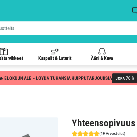
isätarvikkeet
Kaapelit & Laturit
Ääni & Kuva
🔥 ELOKUUN ALE – LÖYDÄ TUHANSIA HUIPPUTARJOUKSIA
70 %
JOPA
Yhteensopivuus 
(19 Arvostelut)