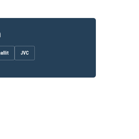
n
allit
JVC