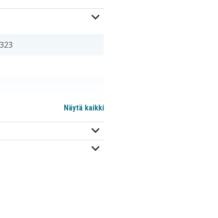
5323
Näytä kaikki
244265
AV-158C
BB99L
BN-V11U
BN-V140U