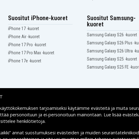
Jvc GR-AX360
Jvc GR-AX37U
Jvc GR-AX400
Suositut iPhone-kuoret
Suositut Samsung-
Jvc GR-AX410
kuoret
Jvc GR-AX430
iPhone 17 -kuoret
Jvc GR-AX45
Samsung Galaxy S26 -kuoret
iPhone Air -kuoret
Jvc GR-AX47
Samsung Galaxy S26 Plus -ku
Jvc GR-AX49
iPhone 17 Pro -kuoret
Jvc GR-AX500
Samsung Galaxy S26 Ultra -ku
iPhone 17 Pro Max -kuoret
Jvc GR-AX510
Samsung Galaxy S25 -kuoret
iPhone 17e -kuoret
Jvc GR-AX528
Samsung Galaxy S25 FE -kuor
Jvc GR-AX558
Jvc GR-AX5U
Jvc GR-AX627
Jvc GR-AX657
Jvc GR-AX7
IT
Jvc GR-AX700U
Jvc GR-AX710U
 käyttökokemuksen tarjoamiseksi käytämme
evästeitä
ja muita seur
Toimitusvaihtoehdot
Jvc GR-AX727
yttää personoituun ja ei-personoituun mainontaan. Lue lisää eväst
Jvc GR-AX75
ittelee henkilötietoja
.
Jvc GR-AX767
Jvc GR-AX780
kaikki” annat suostumuksesi evästeiden ja muiden seurantatekniikoi
Jvc GR-AX800
Jvc GR-AX810