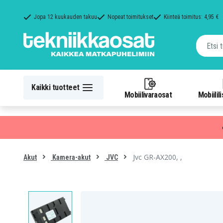
Jopa 12 kuukauden takuu
Nopeat toimitukset
Kiinteä toimitus: 4,95 €
Kaikki tuotteet
Mobiilivaraosat
Mobiilil
Jvc GR-AX200, ,
Akut
Kamera-akut
JVC