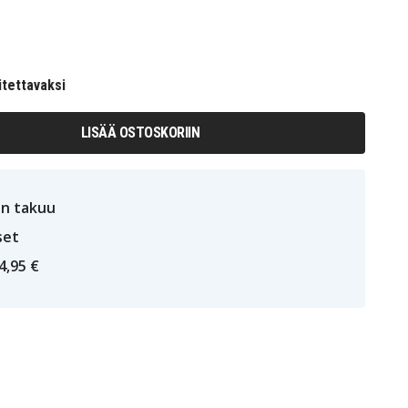
itettavaksi
LISÄÄ OSTOSKORIIN
n takuu
set
4,95 €