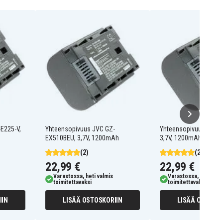
E225-V,
Yhteensopivuus JVC GZ-
Yhteensopivuus JVC 
EX510BEU, 3,7V, 1200mAh
3,7V, 1200mAh
(2)
(2)
22,99 €
22,99 €
Varastossa, heti valmis
Varastossa, heti valm
toimitettavaksi
toimitettavaksi
IIN
LISÄÄ OSTOSKORIIN
LISÄÄ OSTOSKO