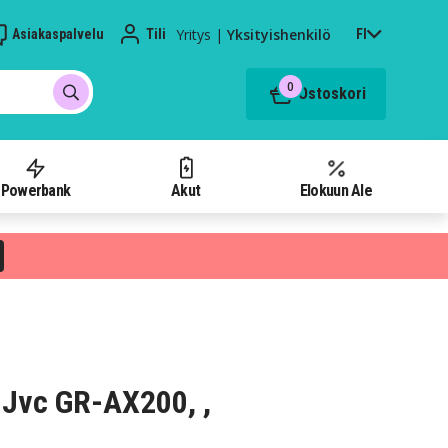
Yritys
|
Yksityishenkilö
Asiakaspalvelu
Tili
FI
0
Ostoskori
Powerbank
Akut
Elokuun Ale
Jvc GR-AX200, ,