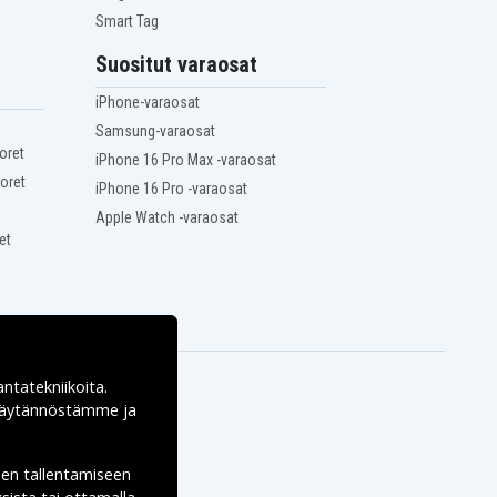
Smart Tag
Suositut varaosat
iPhone-varaosat
Samsung-varaosat
oret
iPhone 16 Pro Max -varaosat
oret
iPhone 16 Pro -varaosat
Apple Watch -varaosat
et
antatekniikoita.
ekäytännöstämme ja
den tallentamiseen