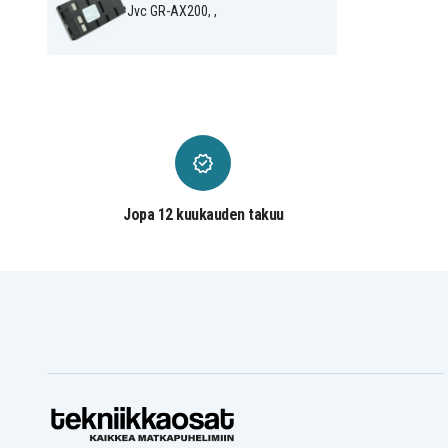
JVC GR-HF700EG
JVC GR-S27
Jvc GR-AX200, ,
JVC GR-SX210A
JVC GR-SX21EA
JVC GR-SX24
JVC GR-SX25
JVC GR-SXM Series
JVC GR-SXM260A
JVC GR-SXM460A
JVC GR-SXM46EA
JVC GR-SXM48
JVC GR-SXM49
JVC GR-SXM57
JVC GR-SXM58
JVC XM-D1BK
Jvc BN-V10U
Jvc GR-303
Jvc GR-315
Jvc GR-325
Jvc GR-AK5BKU
Jvc GR-AX10
Jvc GR-AX1000U
Jvc GR-AX1027
Jvc GR-AX1027P
Jopa 12 kuukauden takuu
Jvc GR-AX11
Jvc GR-AX15
Jvc GR-AX17
Jvc GR-AX17U
Jvc GR-AX200
Jvc GR-AX200U
Jvc GR-AX21
Jvc GR-AX210
Jvc GR-AX217
Jvc GR-AX227
Jvc GR-AX237
Jvc GR-AX247
Jvc GR-AX250
Jvc GR-AX260
Jvc GR-AX270E
Jvc GR-AX280
Jvc GR-AX30
Jvc GR-AX300
Jvc GR-AX31
Jvc GR-AX310
Jvc GR-AX33
Jvc GR-AX33U
Jvc GR-AX35
Jvc GR-AX350