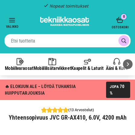
Nopeat toimitukset
Item
0
2
of
VALIKKO
OSTOSKORI
3
Mobiilivaraosat
Mobiililisätarvikkeet
Kaapelit & Laturit
Ääni & Kuva
P
🔥 ELOKUUN ALE – LÖYDÄ TUHANSIA
70
JOPA
HUIPPUTARJOUKSIA
%
(13 Arvostelut)
Yhteensopivuus JVC GR-AX410, 6.0V, 4200 mAh