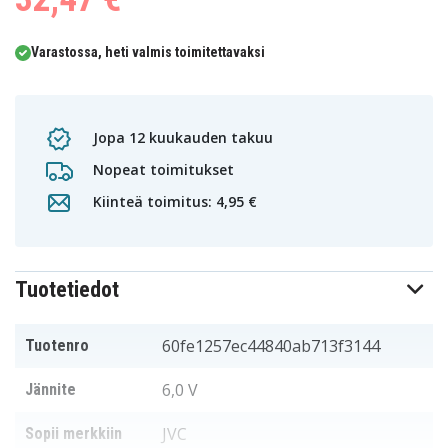
Varastossa, heti valmis toimitettavaksi
Jopa 12 kuukauden takuu
Nopeat toimitukset
Kiinteä toimitus: 4,95 €
Tuotetiedot
60fe1257ec44840ab713f3144
Tuotenro
6,0 V
Jännite
JVC
Sopii merkkiin