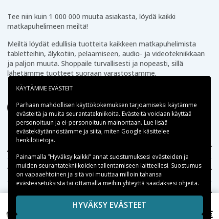
Blaupunkt CR8350
CR8250
CR8300
Blaupunkt
Blaupunkt
Tee niin kuin 1 000 000 muuta asiakasta, löydä kaikki
Blaupunkt CR8500
CR8400
CR8400HIFI
matkapuhelimeen meiltä!
Blaupunkt
Blaupunkt
Blaupunkt CR8600H
CR8500H
CR8600
Meiltä löydät edullisia tuotteita kaikkeen matkapuhelimista
Blaupunkt
Blaupunkt
Blaupunkt CRHI8
tabletteihin, älykotiin, pelaamiseen, audio- ja videotekniikkaan
CR8700H
CR8800H
ja paljon muuta. Shoppaile turvallisesti ja nopeasti, sillä
Blaupunkt
Blaupunkt
Blaupunkt FV845
FV835
FV836
lähetämme tuotteet suoraan varastostamme.
Blaupunkt
Blaupunkt
Blaupunkt PTV77
FV876
FV895
KÄYTÄMME EVÄSTEIT
Blaupunkt
Blaupunkt
Blaupunkt
PTV8100
PTV877
PTV877TRAVELVIDEO
Parhaan mahdollisen käyttökokemuksen tarjoamiseksi käytämme
Blaupunkt
Blaupunkt
Blaupunkt
evästeitä
ja muita seurantatekniikoita. Evästeitä voidaan käyttää
SC625
SCR750
SCR750HIFI
personoituun ja ei-personoituun mainontaan. Lue lisää
JVC GR-1U
JVC GR-323U
JVC GR-AS-X760U
evästekäytännöstämme ja siitä, miten
Google käsittelee
JVC GR-AW1
JVC GR-AW1U
JVC GR-AX Series
henkilötietoja
.
JVC GR-AX10
JVC GR-AX100
JVC GR-AX1010U
Apua
JVC GR-AX10U
JVC GR-AX110
JVC GR-AX150
Painamalla ”Hyväksy kaikki” annat suostumuksesi evästeiden ja
JVC GR-AX155
JVC GR-AX17
JVC GR-AX17U
muiden seurantatekniikoiden tallentamiseen laitteellesi. Suostumus
Tekniikkaosat.fi
JVC GR-AX2
JVC GR-AX200
JVC GR-AX200U
on vapaaehtoinen ja sitä voi muuttaa milloin tahansa
evästeasetuksista tai ottamalla meihin yhteyttä saadaksesi ohjeita.
JVC GR-
JVC GR-
JVC GR-AX210
AX201U
AX202U
Suositut kategoriat
JVC GR-
JVC GR-
JVC GR-AX230U
HYVÄKSY EVÄSTEET
AX210U
AX220U
32,47 €
JVC GR-AX410, 6.0V, 4200 mAh
JVC GR-AX25
JVC GR-AX250
JVC GR-AX255
Suositut iPhone-kuoret