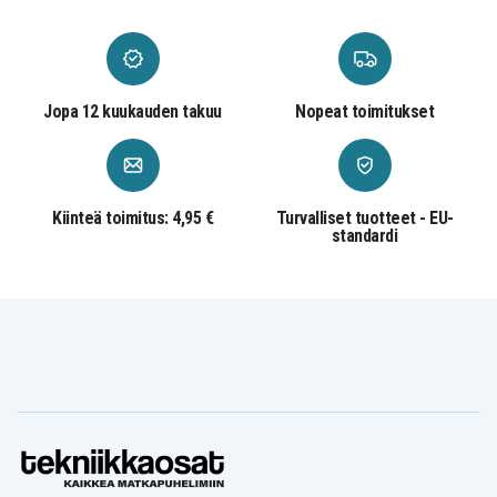
Blaupunkt
Blaupunkt
Blaupunkt CCR805
CCR680
CCR800
Blaupunkt
Blaupunkt
Blaupunkt
CCR806
CCR808
CCR808HIFI
Blaupunkt
Blaupunkt
Blaupunkt CCR815
CCR810
CCR8110
Jopa 12 kuukauden takuu
Nopeat toimitukset
Blaupunkt
Blaupunkt
Blaupunkt CCR830
CCR820
CCR8200
Blaupunkt
Blaupunkt
Blaupunkt
CCR830HIFI
CCR835
CCR835HIFI
Blaupunkt
Blaupunkt
Blaupunkt CCR8500
CCR840HIFI
CCR850
Kiinteä toimitus: 4,95 €
Turvalliset tuotteet - EU-
standardi
Blaupunkt
Blaupunkt
Blaupunkt CCR880H
CCR877
CCR880
Blaupunkt
Blaupunkt
Blaupunkt CR4300
CCR890H
CCR9004
Blaupunkt
Blaupunkt
Blaupunkt CR4700
CR4400
CR4500
Blaupunkt
Blaupunkt
Blaupunkt CR5500S
CR550
CR5500
Blaupunkt
Blaupunkt
Blaupunkt CR8000
CR6200
CR6200S
Blaupunkt
Blaupunkt
Blaupunkt CR8100
CR8010
CR8080
Blaupunkt
Blaupunkt
Blaupunkt CR8210
CR8110
CR8200
Blaupunkt
Blaupunkt