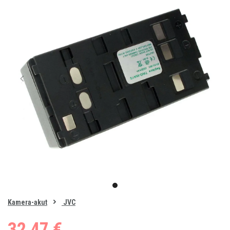
Item
1
item
of
0
Kamera-akut
JVC
1
32,47 €