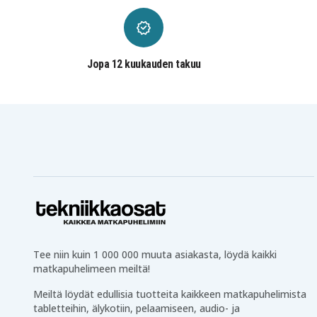
Blaupunkt CC874
Blaupunkt CC875
Blaupunkt CC894H
Blaupunkt CCR540
Blaupunkt CCR570
Blaupunkt CCR650
Blaupunkt CCR680
Blaupunkt CCR800
Blaupunkt CCR806
Blaupunkt CCR808
Jopa 12 kuukauden takuu
Blaupunkt CCR810
Blaupunkt CCR8110
Blaupunkt CCR820
Blaupunkt CCR8200
Blaupunkt CCR830HIFI
Blaupunkt CCR835
Blaupunkt CCR840HIFI
Blaupunkt CCR850
Blaupunkt CCR877
Blaupunkt CCR880
Blaupunkt CCR890H
Blaupunkt CCR9004
Blaupunkt CR4400
Blaupunkt CR4500
Blaupunkt CR550
Blaupunkt CR5500
Blaupunkt CR6200
Blaupunkt CR6200S
Blaupunkt CR8010
Blaupunkt CR8080
Blaupunkt CR8110
Blaupunkt CR8200
Blaupunkt CR8250
Blaupunkt CR8300
Blaupunkt CR8400
Blaupunkt CR8400HIFI
Blaupunkt CR8500H
Blaupunkt CR8600
Tee niin kuin 1 000 000 muuta asiakasta, löydä kaikki
Blaupunkt CR8700H
Blaupunkt CR8800H
matkapuhelimeen meiltä!
Blaupunkt FV835
Blaupunkt FV836
Blaupunkt FV876
Blaupunkt FV895
Meiltä löydät edullisia tuotteita kaikkeen matkapuhelimista
tabletteihin, älykotiin, pelaamiseen, audio- ja
Blaupunkt PTV8100
Blaupunkt PTV877