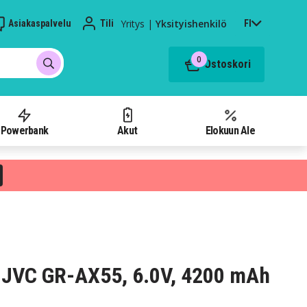
Yritys
|
Yksityishenkilö
Asiakaspalvelu
Tili
FI
0
Ostoskori
Powerbank
Akut
Elokuun Ale
 JVC GR-AX55, 6.0V, 4200 mAh