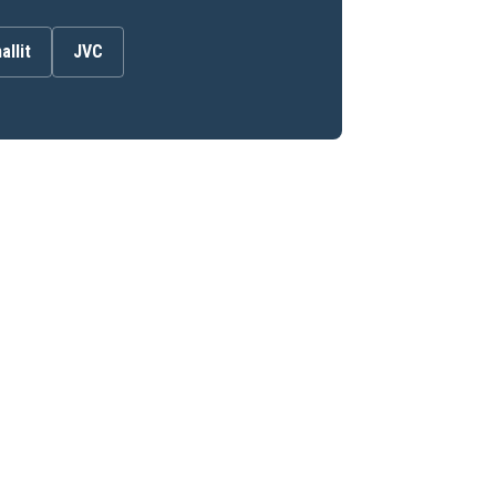
allit
JVC