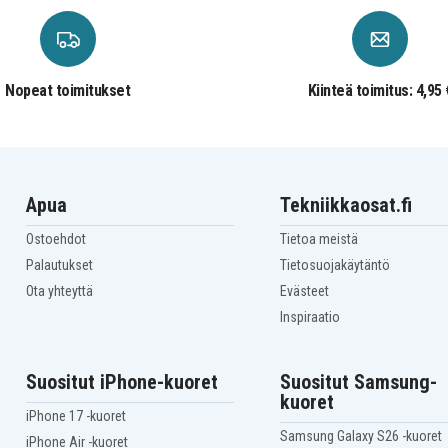
Blaupunkt CC894
Blaupunkt CCR550
Blaupunkt CCR650S
Blaupunkt CCR805
Blaupunkt CCR808HIFI
Nopeat toimitukset
Kiinteä toimitus: 4,95 
Blaupunkt CCR815
Blaupunkt CCR830
Blaupunkt CCR835HIFI
Blaupunkt CCR8500
Blaupunkt CCR880H
Apua
Tekniikkaosat.fi
Blaupunkt CR4300
Blaupunkt CR4700
Ostoehdot
Tietoa meistä
Blaupunkt CR5500S
Blaupunkt CR8000
Palautukset
Tietosuojakäytäntö
Blaupunkt CR8100
Ota yhteyttä
Evästeet
Blaupunkt CR8210
Blaupunkt CR8350
Inspiraatio
Blaupunkt CR8500
Blaupunkt CR8600H
Blaupunkt CRHI8
Suositut iPhone-kuoret
Suositut Samsung-
Blaupunkt FV845
kuoret
Blaupunkt PTV77
iPhone 17 -kuoret
Blaupunkt
Samsung Galaxy S26 -kuoret
iPhone Air -kuoret
PTV877TRAVELVIDEO