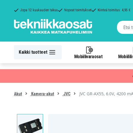
Jopa 12 kuukauden takuu
Nopeat toimitukset
Kiinteä toimitus: 4,95 €
Kaikki tuotteet
Mobiilivaraosat
Mobiilil
JVC GR-AX55, 6.0V, 4200 m
Akut
Kamera-akut
JVC