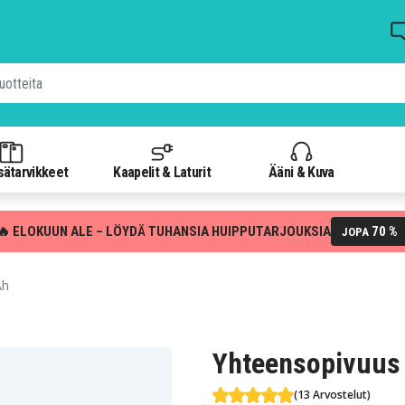
isätarvikkeet
Kaapelit & Laturit
Ääni & Kuva
🔥 ELOKUUN ALE – LÖYDÄ TUHANSIA HUIPPUTARJOUKSIA
70 %
JOPA
Ah
Yhteensopivuus
(13 Arvostelut)