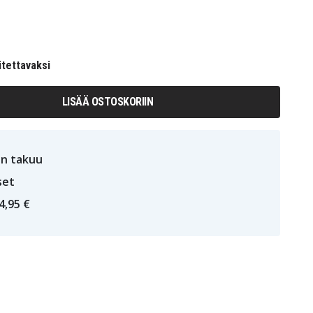
itettavaksi
LISÄÄ OSTOSKORIIN
n takuu
set
4,95 €