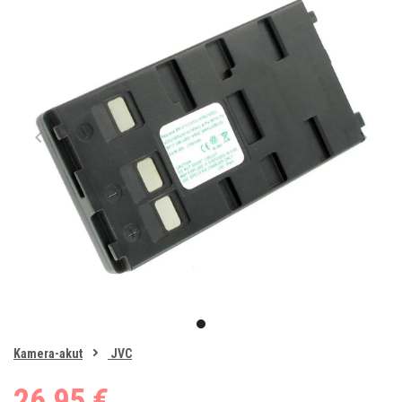
Item
1
item
of
0
Kamera-akut
JVC
1
26,95 €