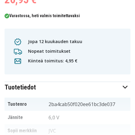
Varastossa, heti valmis toimitettavaksi
Jopa 12 kuukauden takuu
Nopeat toimitukset
Kiinteä toimitus: 4,95 €
Tuotetiedot
2ba4cab50f020ee61bc3de037
Tuotenro
6,0 V
Jännite
JVC
Sopii merkkiin