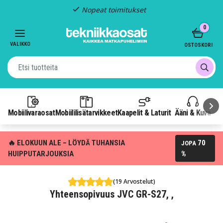
Nopeat toimitukset
Item
0
2
of
VALIKKO
OSTOSKORI
3
Mobiilivaraosat
Mobiililisätarvikkeet
Kaapelit & Laturit
Ääni & Kuva
P
🔥 ELOKUUN ALE – LÖYDÄ TUHANSIA
70
JOPA
HUIPPUTARJOUKSIA
%
(19 Arvostelut)
Yhteensopivuus JVC GR-S27, ,