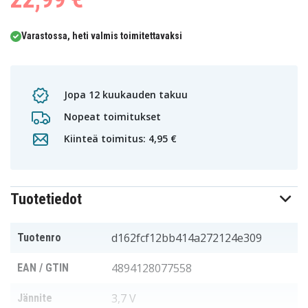
Varastossa, heti valmis toimitettavaksi
Jopa 12 kuukauden takuu
Nopeat toimitukset
Kiinteä toimitus: 4,95 €
Tuotetiedot
d162fcf12bb414a272124e309
Tuotenro
4894128077558
EAN / GTIN
3,7 V
Jännite