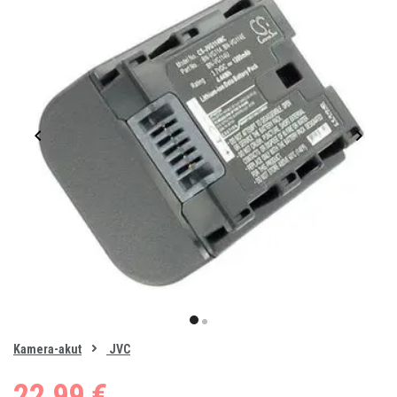
Item
1
item
item
of
0
Kamera-akut
JVC
1
2
22,99 €