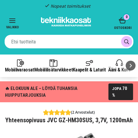
Nopeat toimitukset
Item
0
2
of
VALIKKO
OSTOSKORI
3
Mobiilivaraosat
Mobiililisätarvikkeet
Kaapelit & Laturit
Ääni & Kuva
P
🔥 ELOKUUN ALE – LÖYDÄ TUHANSIA
70
JOPA
HUIPPUTARJOUKSIA
%
(2 Arvostelut)
Yhteensopivuus JVC GZ-HM30SUS, 3,7V, 1200mAh