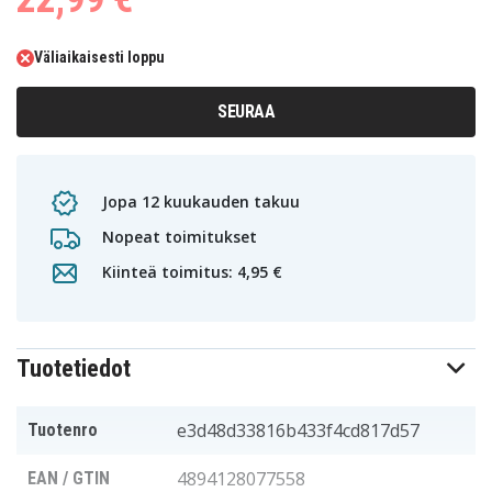
Väliaikaisesti loppu
SEURAA
Jopa 12 kuukauden takuu
Nopeat toimitukset
Kiinteä toimitus: 4,95 €
Tuotetiedot
e3d48d33816b433f4cd817d57
Tuotenro
4894128077558
EAN / GTIN