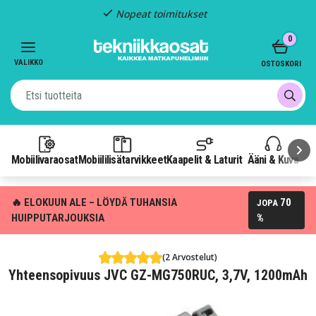
Nopeat toimitukset
Item
0
2
of
VALIKKO
OSTOSKORI
3
Mobiilivaraosat
Mobiililisätarvikkeet
Kaapelit & Laturit
Ääni & Kuva
P
🔥 ELOKUUN ALE – LÖYDÄ TUHANSIA
70
JOPA
HUIPPUTARJOUKSIA
%
(2 Arvostelut)
Yhteensopivuus JVC GZ-MG750RUC, 3,7V, 1200mAh