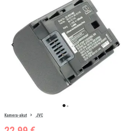
Item
1
item
item
of
0
Kamera-akut
JVC
1
2
22,99 €