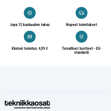
Akku, Paristo
Tuotetyyppi
Green Cell
Merkki
Jopa 12 kuukauden takuu
Nopeat toimitukset
Tuote korvaa seuraavat mallit:
2032
CR2032
Kiinteä toimitus: 4,95 €
Turvalliset tuotteet - EU-
standardi
Tuote on yhteensopiva seuraavien mallien kanssa:
ACM TX COLOR
ALLMATIC
ALLMATIC TECH
433.92
BRO.OVER
3
ALULUX MT87A3
ANSONIC SF 433
APERTO 4025
APERTO TX02-
APERTO TX02-
APERTO 434
434
868
APERTO TX03-
AVIDSEN 104257
AVIDSEN 580408
434
BERNAL PICO-
BECKER EC141
BECKER EC3111
868
BERNER BDS 140
BERNER BDS 150
BERNER BHS110
BERNER BHS140
BERNER M868
BERNER RCBE