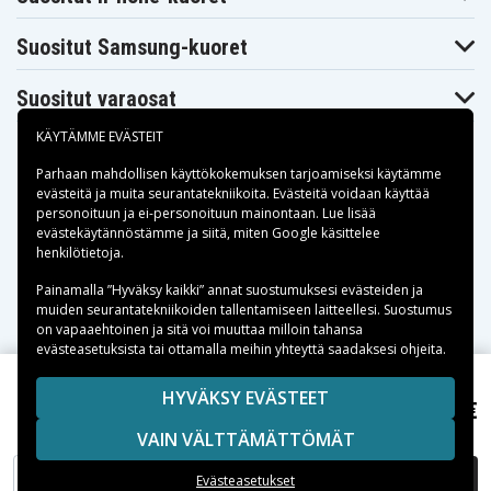
ELDAT
ELDAT
ELVOX ETR5
RT21E5001-01
RT21E5002-01
Suositut Samsung-kuoret
ENTREMATIC
ENTREMATIC
ENTREMATIC
ZEN2
ZEN2B
ZEN2C
ENTREMATIC
ENTREMATIC
ENTREMATIC
Suositut varaosat
ZEN2G
ZEN2R
ZEN2W
ENTREMATIC
ENTREMATIC
ENTREMATIC
ZEN4
ZEN4 C
ZENP4
KÄYTÄMME EVÄSTEIT
EXTEL WEATEM
EXTEL ATEM 4
EXTEL LIFTI
5
Parhaan mahdollisen käyttökokemuksen tarjoamiseksi käytämme
FAAC DL2
FAAC DL4
FAAC LC MINI
evästeitä
ja muita seurantatekniikoita. Evästeitä voidaan käyttää
FAAC SLH LR
FAAC T2 433 SLH
FAAC T2 868 SLH
personoituun ja ei-personoituun mainontaan. Lue lisää
Maksuvaihtoehdot
evästekäytännöstämme ja siitä, miten
Google käsittelee
FAAC T4 433 SLH
FAAC T4 868 SLH
FAAC XT2 433
henkilötietoja
.
FAAC XT2
FAAC XT2 868
FAAC XT4 433
868MHZ
Toimitusvaihtoehdot
Painamalla ”Hyväksy kaikki” annat suostumuksesi evästeiden ja
FAAC XT4 868
FADINI DIVO 71
FADINI SITI 63
muiden seurantatekniikoiden tallentamiseen laitteellesi. Suostumus
FADINI VIX 53
FORSA TP
GAROG 4330E
on vapaaehtoinen ja sitä voi muuttaa milloin tahansa
GAROG 94330E
GAROG 94333E
GAROG 94335E
evästeasetuksista tai ottamalla meihin yhteyttä saadaksesi ohjeita.
GENIUS
GENIUS
GBS 2806
AMIGOLD TX2
AMIGOLD TX4
GENIUS KILO
Copyright © 2026, Spares Nordic AB
HYVÄKSY EVÄSTEET
GENIUS JA332
GENIUS JA334
TX2
6,79 €
KEY PLAY4R
SIVULLA MAINITUT TAVARAMERKIT OVAT OMISTAJIENSA
GENIUS KILO
GLOBMATIC
GLOBMATIC
VAIN VÄLTTÄMÄTTÖMÄT
OMAISUUTTA.
TX4
VELLA 2
VELLA 4
GYPASS SLYDER
HENDERSON
HATO HP
4031
4020
LISÄÄ OSTOSKORIIN
Evästeasetukset