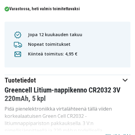
Varastossa, heti valmis toimitettavaksi
Jopa 12 kuukauden takuu
Nopeat toimitukset
Kiinteä toimitus: 4,95 €
Tuotetiedot
Greencell Litium-nappikenno CR2032 3V
220mAh, 5 kpl
Pidä pienelektroniikka virtalähteenä tällä viiden
korkealaatuisen Green Cell CR2032 -
litiumnappipariston pakkauksella. 3 V:n
nimellisjännitteellä ja 220 mAh:n todellisella