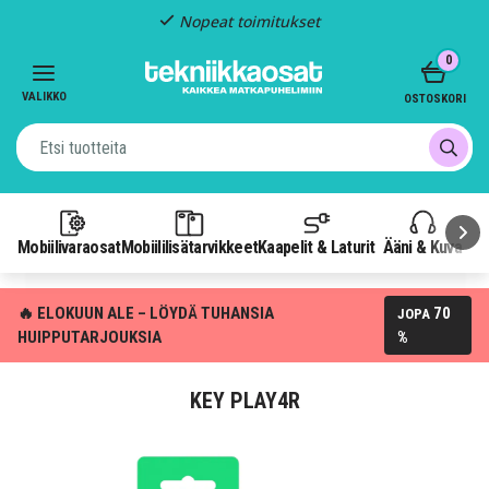
Nopeat toimitukset
Item
0
2
of
VALIKKO
OSTOSKORI
3
Mobiilivaraosat
Mobiililisätarvikkeet
Kaapelit & Laturit
Ääni & Kuva
P
🔥 ELOKUUN ALE – LÖYDÄ TUHANSIA
70
JOPA
HUIPPUTARJOUKSIA
%
KEY PLAY4R