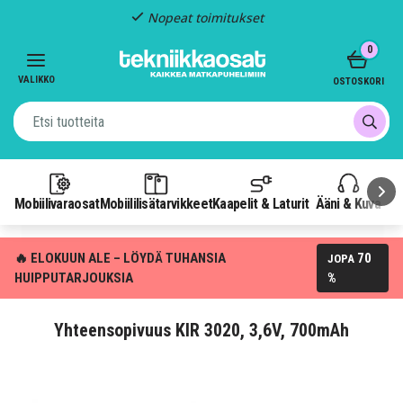
Nopeat toimitukset
Item
0
2
of
VALIKKO
OSTOSKORI
3
Mobiilivaraosat
Mobiililisätarvikkeet
Kaapelit & Laturit
Ääni & Kuva
P
🔥 ELOKUUN ALE – LÖYDÄ TUHANSIA
70
JOPA
HUIPPUTARJOUKSIA
%
Yhteensopivuus KIR 3020, 3,6V, 700mAh