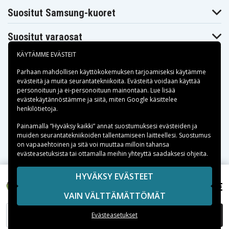
Suositut Samsung-kuoret
Suositut varaosat
KÄYTÄMME EVÄSTEIT
Parhaan mahdollisen käyttökokemuksen tarjoamiseksi käytämme
evästeitä
ja muita seurantatekniikoita. Evästeitä voidaan käyttää
personoituun ja ei-personoituun mainontaan. Lue lisää
Maksuvaihtoehdot
evästekäytännöstämme ja siitä, miten
Google käsittelee
henkilötietoja
.
Toimitusvaihtoehdot
Painamalla ”Hyväksy kaikki” annat suostumuksesi evästeiden ja
muiden seurantatekniikoiden tallentamiseen laitteellesi. Suostumus
on vapaaehtoinen ja sitä voi muuttaa milloin tahansa
evästeasetuksista tai ottamalla meihin yhteyttä saadaksesi ohjeita.
Copyright © 2026, Spares Nordic AB
HYVÄKSY EVÄSTEET
SIVULLA MAINITUT TAVARAMERKIT OVAT OMISTAJIENSA
10,47 €
KIR 3020, 3,6V, 700mAh
VAIN VÄLTTÄMÄTTÖMÄT
OMAISUUTTA.
LISÄÄ OSTOSKORIIN
Evästeasetukset