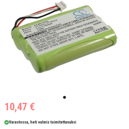
Item
1
item
10,47 €
of
0
1
Varastossa, heti valmis toimitettavaksi