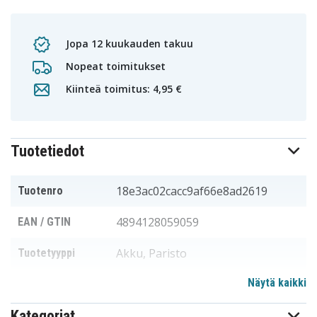
Jopa 12 kuukauden takuu
Nopeat toimitukset
Kiinteä toimitus: 4,95 €
Tuotetiedot
18e3ac02cacc9af66e8ad2619
Tuotenro
4894128059059
EAN / GTIN
Akku, Paristo
Tuotetyyppi
Näytä kaikki
3,6 V
Jännite
Kategoriat
Avaya
Sopii merkkiin