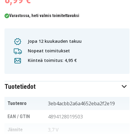
Varastossa, heti valmis toimitettavaksi
Jopa 12 kuukauden takuu
Nopeat toimitukset
Kiinteä toimitus: 4,95 €
Tuotetiedot
3eb4acbb2a6a4652eba2f2e19
Tuotenro
4894128019503
EAN / GTIN
3,7 V
Jännite