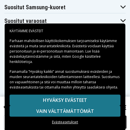
Suositut Samsung-kuoret
Suositut varaosat
KÄYTÄMME EVÄSTEIT
Parhaan mahdollisen käyttökokemuksen tarjoamiseksi käytämme
evästeitä
ja muita seurantatekniikoita. Evästeitä voidaan käyttää
personoituun ja ei-personoituun mainontaan. Lue lisää
Maksuvaihtoehdot
evästekäytännöstämme ja siitä, miten
Google käsittelee
henkilötietoja
.
Toimitusvaihtoehdot
Painamalla ”Hyväksy kaikki” annat suostumuksesi evästeiden ja
muiden seurantatekniikoiden tallentamiseen laitteellesi. Suostumus
on vapaaehtoinen ja sitä voi muuttaa milloin tahansa
evästeasetuksista tai ottamalla meihin yhteyttä saadaksesi ohjeita.
Copyright © 2026, Spares Nordic AB
HYVÄKSY EVÄSTEET
SIVULLA MAINITUT TAVARAMERKIT OVAT OMISTAJIENSA
8,99 €
Kodak EasyShare M200, 3,7V, 660mAh
VAIN VÄLTTÄMÄTTÖMÄT
OMAISUUTTA.
LISÄÄ OSTOSKORIIN
Evästeasetukset