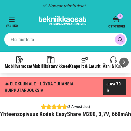
Nopeat toimitukset
Item
0
2
of
VALIKKO
OSTOSKORI
3
Mobiilivaraosat
Mobiililisätarvikkeet
Kaapelit & Laturit
Ääni & Kuva
P
🔥 ELOKUUN ALE – LÖYDÄ TUHANSIA
70
JOPA
HUIPPUTARJOUKSIA
%
(3 Arvostelut)
Yhteensopivuus Kodak EasyShare M200, 3,7V, 660mAh