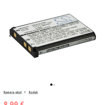
Item
1
item
item
of
0
Kamera-akut
Kodak
1
2
8,99 €