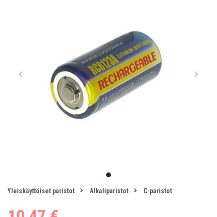
Item
1
item
of
0
Yleiskäyttöiset paristot
Alkaliparistot
C-paristot
1
10,47 €