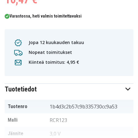
Varastossa, heti valmis toimitettavaksi
Jopa 12 kuukauden takuu
Nopeat toimitukset
Kiinteä toimitus: 4,95 €
Tuotetiedot
1b4d3c2b57c9b335730cc9a53
Tuotenro
RCR123
Malli
3,0 V
Jännite