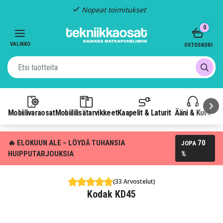
Nopeat toimitukset
Item
0
2
of
VALIKKO
OSTOSKORI
3
Mobiilivaraosat
Mobiililisätarvikkeet
Kaapelit & Laturit
Ääni & Kuva
P
🔥 ELOKUUN ALE – LÖYDÄ TUHANSIA
70
JOPA
HUIPPUTARJOUKSIA
%
(33 Arvostelut)
Kodak KD45