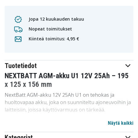
Jopa 12 kuukauden takuu
Nopeat toimitukset
Kiinteä toimitus: 4,95 €
Tuotetiedot
NEXTBATT AGM-akku U1 12V 25Ah – 195
x 125 x 156 mm
NextBatt AGM-akku 12V 25Ah U1 on tehokas ja
huoltovapaa akku, joka on suunniteltu ajoneuvoihin ja
laitteisiin, joissa käyttövarmuus on tärkeää.
Suljettu AGM-rakenne tekee akusta täysin
Näytä kaikki
vuotamattoman ja poistaa veden lisäämisen tarpeen.
Kategoriat