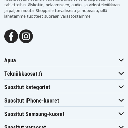
tabletteihin, älykotiin, pelaamiseen, audio- ja videotekniikkaan
Ariens
ja paljon muuta. Shoppaile turvallisesti ja nopeasti, sillä
Kaikki mallit
lähetämme tuotteet suoraan varastostamme.
MTD
Muut ruohonleikkurit
Norlett
12-100 E
Apua
John Deere
X350, X380, X390 (2016–)
Tekniikkaosat.fi
X738 (2013–)
Suositut kategoriat
Muut merkit
Turfmaster 360
Suositut iPhone-kuoret
Lawn Boy 9000-sarja
Ford (useita malleja, mm. LT & LGT-sarja)
Suositut Samsung-kuoret
Honda (H2013, H2113)
Yard Man (kaikki, 2005–)
Suositut varaosat