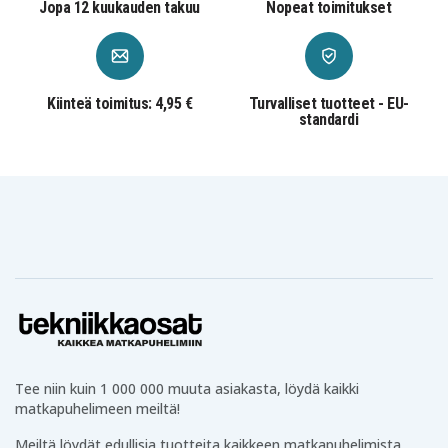
Jopa 12 kuukauden takuu
Nopeat toimitukset
Polaris
Sportsman 570 X2, Touring 570 (–2026)
Sportsman 450 HO (–2026)
Kiinteä toimitus: 4,95 €
Turvalliset tuotteet - EU-
John Deere
standardi
XUV 590M Gator
Kawasaki
Mule 4010 4x4 (–2024)
Puutarhakoneet
Stiga
Park 340 / 420 / 520 / 540 / 640 / 720 / 740-sarja
Park Pro 16 & 25 4WD
Tractor 10–39-sarja
Tee niin kuin 1 000 000 muuta asiakasta, löydä kaikki
Garden 600 / 800 / 1000
matkapuhelimeen meiltä!
G 1900
Meiltä löydät edullisia tuotteita kaikkeen matkapuhelimista