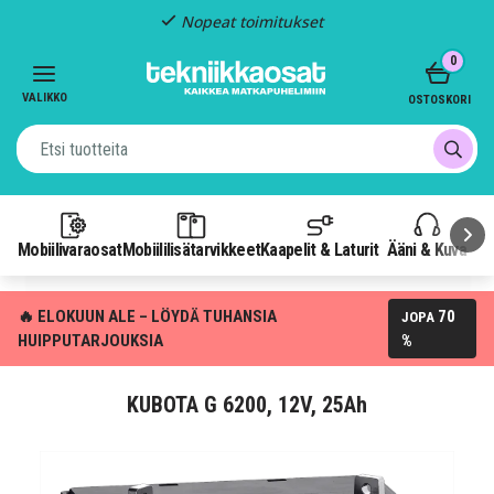
Nopeat toimitukset
Item
0
2
of
VALIKKO
OSTOSKORI
3
Mobiilivaraosat
Mobiililisätarvikkeet
Kaapelit & Laturit
Ääni & Kuva
P
🔥 ELOKUUN ALE – LÖYDÄ TUHANSIA
70
JOPA
HUIPPUTARJOUKSIA
%
KUBOTA G 6200, 12V, 25Ah