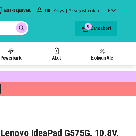
Yritys
|
Yksityishenkilö
Asiakaspalvelu
Tili
FI
0
Ostoskori
Powerbank
Akut
Elokuun Ale
Lenovo IdeaPad G575G, 10.8V,