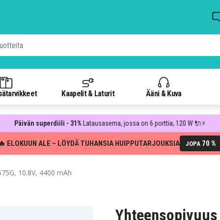
isätarvikkeet
Kaapelit & Laturit
Ääni & Kuva
Päivän superdiili - 31%
Latausasema, jossa on 6 porttia, 120 W 🔌⚡
🔥 ELOKUUN ALE – LÖYDÄ TUHANSIA HUIPPUTARJOUKSIA
70 %
JOPA
75G, 10.8V, 4400 mAh
Yhteensopivuus 