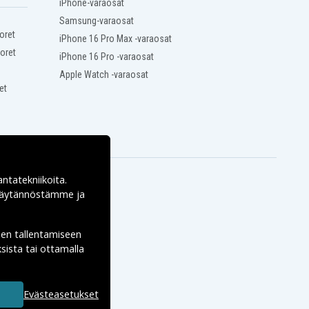
iPhone-varaosat
Samsung-varaosat
oret
iPhone 16 Pro Max -varaosat
oret
iPhone 16 Pro -varaosat
Apple Watch -varaosat
et
antatekniikoita.
ekäytännöstämme ja
den tallentamiseen
sista tai ottamalla
Evästeasetukset