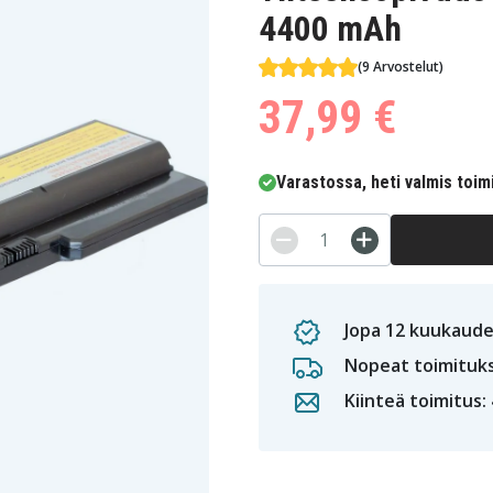
4400 mAh
(9 Arvostelut)
37,99 €
Varastossa, heti valmis toim
Jopa 12 kuukaude
Nopeat toimituk
Kiinteä toimitus: 