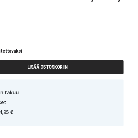
itettavaksi
LISÄÄ OSTOSKORIIN
n takuu
set
4,95 €