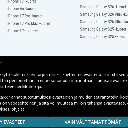
iPhone 17 -kuoret
Lenovo IdeaPad G770L
Samsung Galaxy S26 -kuoret
SE
Lenovo IdeaPad V360
iPhone Air -kuoret
Lenovo IdeaPad V370
Samsung Galaxy S26 Plus -ku
iPhone 17 Pro -kuoret
Lenovo IdeaPad V370P
Samsung Galaxy S26 Ultra -ku
iPhone 17 Pro Max -kuoret
Lenovo IdeaPad V470A-IFI
Samsung Galaxy S25 -kuoret
iPhone 17e -kuoret
Lenovo IdeaPad V470G
Samsung Galaxy S25 FE -kuor
-
Lenovo IdeaPad V470cA-
ITH
Lenovo IdeaPad V570G
Lenovo IdeaPad Z370A
-
Lenovo IdeaPad Z370G
IT
Lenovo IdeaPad Z460A
 käyttökokemuksen tarjoamiseksi käytämme
evästeitä
ja muita seur
Toimitusvaihtoehdot
Lenovo IdeaPad Z465
yttää personoituun ja ei-personoituun mainontaan. Lue lisää eväst
Lenovo IdeaPad Z465A-
ittelee henkilötietoja
.
NNI
Lenovo IdeaPad Z465G
kaikki” annat suostumuksesi evästeiden ja muiden seurantatekniikoi
us on vapaaehtoinen ja sitä voi muuttaa milloin tahansa evästeasetuk
Lenovo IdeaPad Z470A-
BNI
ksesi ohjeita.
MAISUUTTA.
Lenovo IdeaPad Z470AH
Y EVÄSTEET
VAIN VÄLTTÄMÄTTÖMÄT
Lenovo IdeaPad Z475