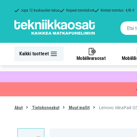
Jopa 12 kuukauden takuu
Nopeat toimitukset
Kiinteä toimitus: 4,95 €
Kaikki tuotteet
Mobiilivaraosat
Mobiilil
Lenovo IdeaPad G5
Akut
Tietokoneakut
Muut mallit