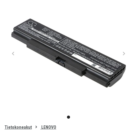
Item
1
item
of
0
Tietokoneakut
LENOVO
1