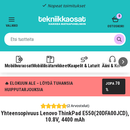
Nopeat toimitukset
Item
0
2
of
VALIKKO
OSTOSKORI
3
Mobiilivaraosat
Mobiililisätarvikkeet
Kaapelit & Laturit
Ääni & Kuva
P
🔥 ELOKUUN ALE – LÖYDÄ TUHANSIA
70
JOPA
HUIPPUTARJOUKSIA
%
(2 Arvostelut)
Yhteensopivuus Lenovo ThinkPad E550(20DFA00JCD),
10.8V, 4400 mAh