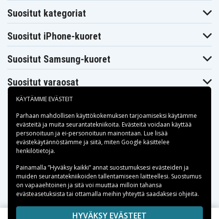
Suositut kategoriat
Suositut iPhone-kuoret
Suositut Samsung-kuoret
Suositut varaosat
KÄYTÄMME EVÄSTEIT
Parhaan mahdollisen käyttökokemuksen tarjoamiseksi käytämme
evästeitä
ja muita seurantatekniikoita. Evästeitä voidaan käyttää
personoituun ja ei-personoituun mainontaan. Lue lisää
Maksuvaihtoehdot
evästekäytännöstämme ja siitä, miten
Google käsittelee
henkilötietoja
.
Toimitusvaihtoehdot
Painamalla ”Hyväksy kaikki” annat suostumuksesi evästeiden ja
muiden seurantatekniikoiden tallentamiseen laitteellesi. Suostumus
on vapaaehtoinen ja sitä voi muuttaa milloin tahansa
evästeasetuksista tai ottamalla meihin yhteyttä saadaksesi ohjeita.
Copyright © 2026, Spares Nordic AB
HYVÄKSY EVÄSTEET