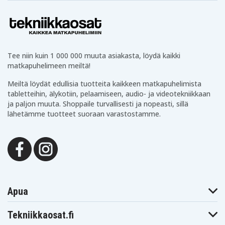
ThinkPad Yoga
ThinkPad Yoga
ThinkPad Yoga
260(20FE-
260(20FE-
260(20FE-
S00100)
S00200)
S00A00)
Lenovo
Lenovo
Lenovo
ThinkPad Yoga
ThinkPad Yoga
ThinkPad Yoga
260(20FE-
260(20FE-
260(20FE-
S00C00)
S05401)
S08C00)
Lenovo
Lenovo
Lenovo
Tee niin kuin 1 000 000 muuta asiakasta, löydä kaikki
ThinkPad Yoga
ThinkPad Yoga
ThinkPad Yoga
matkapuhelimeen meiltä!
260(20FE-
260(20FE-
260(20FE-
S08N01)
S08P01)
S0DG00)
Meiltä löydät edullisia tuotteita kaikkeen matkapuhelimista
Lenovo
ThinkPad Yoga
tabletteihin, älykotiin, pelaamiseen, audio- ja videotekniikkaan
260(20FE-
ja paljon muuta. Shoppaile turvallisesti ja nopeasti, sillä
S0DH00)
lähetämme tuotteet suoraan varastostamme.
Apua
Tekniikkaosat.fi