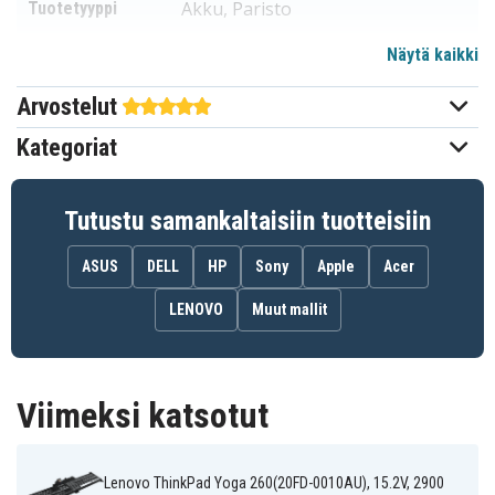
Akku, Paristo
Tuotetyyppi
Näytä kaikki
15,2 V
Jännite
Arvostelut
Lenovo
Sopii merkkiin
Kategoriat
296,70 x 81,36 x 10,40 mm
Mitat
2900 mAh
Kapasiteetti
Tutustu samankaltaisiin tuotteisiin
ASUS
DELL
HP
Sony
Apple
Acer
Akku korvaa:
00HW026
00HW027
OOHW027
LENOVO
Muut mallit
SB10F46464
SB10F46465
Viimeksi katsotut
Akku on yhteensopiva seuraavien mallien kanssa:
Lenovo
Lenovo
Lenovo
ThinkPad Yoga
ThinkPad Yoga
ThinkPad Yoga
260(20FD-
260
260 20FD001XGE
000SAU)
Lenovo ThinkPad Yoga 260(20FD-0010AU), 15.2V, 2900