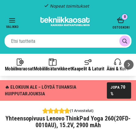
Kiinteä toimitus: 4,95
Item
0
3
of
VALIKKO
OSTOSKORI
3
Mobiilivaraosat
Mobiililisätarvikkeet
Kaapelit & Laturit
Ääni & Kuva
P
🔥 ELOKUUN ALE – LÖYDÄ TUHANSIA
70
JOPA
HUIPPUTARJOUKSIA
%
(1 Arvostelut)
Yhteensopivuus Lenovo ThinkPad Yoga 260(20FD-
0010AU), 15.2V, 2900 mAh