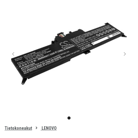
Item
1
item
of
0
Tietokoneakut
LENOVO
1