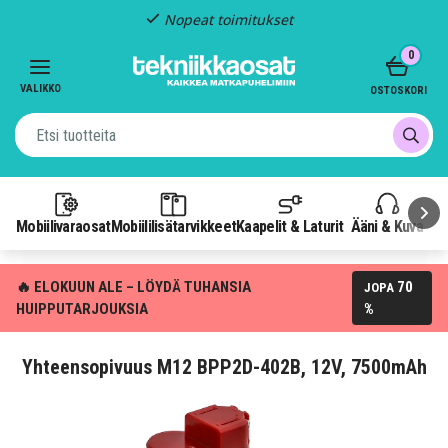
Nopeat toimitukset
Item
0
2
of
VALIKKO
OSTOSKORI
3
Mobiilivaraosat
Mobiililisätarvikkeet
Kaapelit & Laturit
Ääni & Kuva
P
🔥 ELOKUUN ALE – LÖYDÄ TUHANSIA
70
JOPA
HUIPPUTARJOUKSIA
%
Yhteensopivuus M12 BPP2D-402B, 12V, 7500mAh