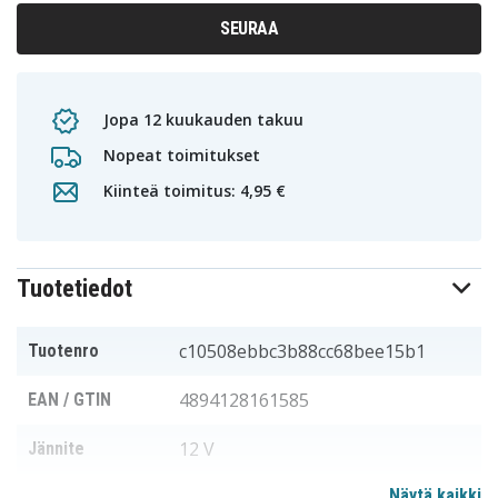
SEURAA
Jopa 12 kuukauden takuu
Nopeat toimitukset
Kiinteä toimitus: 4,95 €
Tuotetiedot
c10508ebbc3b88cc68bee15b1
Tuotenro
4894128161585
EAN / GTIN
12 V
Jännite
Näytä kaikki
Sopii merkkiin