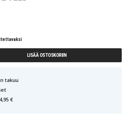
itettavaksi
LISÄÄ OSTOSKORIIN
n takuu
set
4,95 €