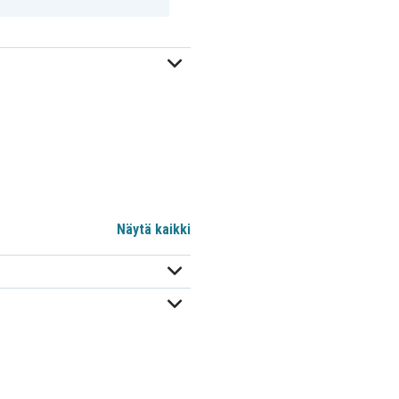
Näytä kaikki
d6e9
mm