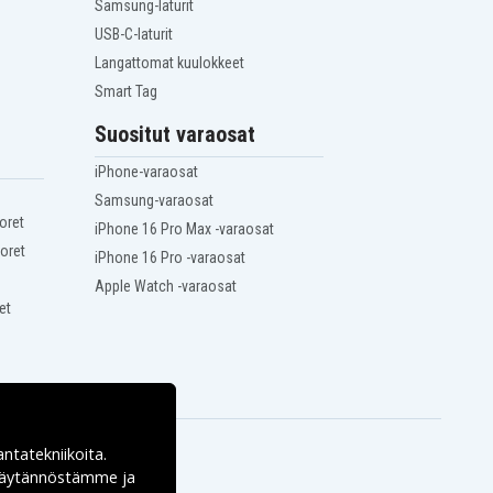
Samsung-laturit
USB-C-laturit
Langattomat kuulokkeet
Smart Tag
Suositut varaosat
iPhone-varaosat
Samsung-varaosat
oret
iPhone 16 Pro Max -varaosat
oret
iPhone 16 Pro -varaosat
Apple Watch -varaosat
et
antatekniikoita.
ekäytännöstämme ja