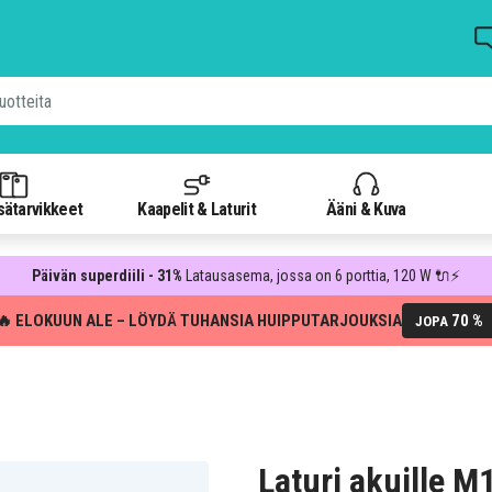
isätarvikkeet
Kaapelit & Laturit
Ääni & Kuva
Päivän superdiili - 31%
Latausasema, jossa on 6 porttia, 120 W 🔌⚡
🔥 ELOKUUN ALE – LÖYDÄ TUHANSIA HUIPPUTARJOUKSIA
70 %
JOPA
Laturi akuille M