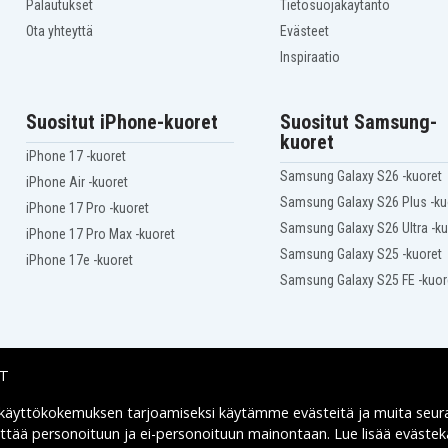
M12 BPP4A
Palautukset
Tietosuojakäytäntö
M12 BPS-0
Ota yhteyttä
Evästeet
M12 BRAID-0
Inspiraatio
M12 BS-402C
M12 CC
M12 CCS44-0
M12 CD
Suositut iPhone-kuoret
Suositut Samsung-
M12 CDD-0
kuoret
M12 CH
iPhone 17 -kuoret
M12 CH-602X
Samsung Galaxy S26 -kuoret
iPhone Air -kuoret
M12 CHZ-402C
Samsung Galaxy S26 Plus -ku
iPhone 17 Pro -kuoret
M12 CID-0
Samsung Galaxy S26 Ultra -ku
M12 CIW12-0
iPhone 17 Pro Max -kuoret
M12 CIW14-0
Samsung Galaxy S25 -kuoret
iPhone 17e -kuoret
M12 CIW38-0
Samsung Galaxy S25 FE -kuor
M12 CPD-0
M12 CPP2B
M12 DE
M12 GG
M12 H
IT
M12 H-402C
M12 HH GREY2
 käyttökokemuksen tarjoamiseksi käytämme
evästeitä
ja muita seur
Toimitusvaihtoehdot
M12 HJ CAMO4
yttää personoituun ja ei-personoituun mainontaan. Lue lisää eväst
M12 HPT