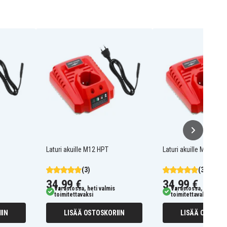
Laturi akuille M12 HPT
Laturi akuille M12 SLE
(3)
(3)
34,99 €
34,99 €
Varastossa, heti valmis
Varastossa, heti valm
toimitettavaksi
toimitettavaksi
IIN
LISÄÄ OSTOSKORIIN
LISÄÄ OSTOSKO