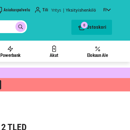
Yritys
|
Yksityishenkilö
Asiakaspalvelu
Tili
FI
0
Ostoskori
Powerbank
Akut
Elokuun Ale
12 TLED