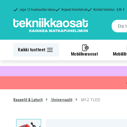
Jopa 12 kuukauden takuu
Nopeat toimitukset
Kiinteä toimitus: 4,95 €
Kaikki tuotteet
Mobiilivaraosat
Mobiilil
M12 TLED
Kaapelit & Laturit
Universaalit