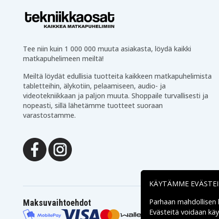
M12 BPP3A
M12 BPP3A-202B
M12 BPP4A-202B
M12 BPS
M12 BPS-421X
M12 BRAID
M12 BS
M12 BS-0
M12 BSD
M12 BSD-0
Tee niin kuin 1 000 000 muuta asiakasta, löydä kaikki
M12 CC-0
M12 CCS44
M12 CCS44-402C
M12 CCS44-602X
matkapuhelimeen meiltä!
M12 CD-0
M12 CDD
Meiltä löydät edullisia tuotteita kaikkeen matkapuhelimista
M12 CDD-202C
M12 CDD-602X
tabletteihin, älykotiin, pelaamiseen, audio- ja
M12 CH-0
M12 CH-202C
M12 CHZ
M12 CHZ-0
videotekniikkaan ja paljon muuta. Shoppaile turvallisesti ja
M12 CHZ-602X
M12 CID
nopeasti, sillä lähetämme tuotteet suoraan
M12 CID-202C
M12 CIW12
varastostamme.
M12 CIW12-202C
M12 CIW14
M12 CIW14-202C
M12 CIW38
M12 CIW38-202C
M12 CPD
M12 CPD-202C
M12 CPD-602X
M12 CPP2B-402C
M12 CPP2B-602X
M12 DE-0C
M12 DE-201C
M12 GG-0
M12 GG-401B
KÄYTÄMME EVÄSTE
M12 H-0
M12 H-202C
M12 HBW
M12 HH BL2
Parhaan mahdollisen
Maksuvaihtoehdot
M12 HJ 3IN1
M12 HJ BL3
Evästeitä voidaan kä
M12 HJ GREY3
M12 HJ LADIES