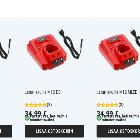
48-11-2411
48-11-2440
48-59-1812
48112402
48112420
4932352664
C12 B
M12 B2
Laturi akuille M12 DE
Laturi akuille M12 MLED
(3)
(3)
2238-20
34,99 €
34,99 €
2239-21
Varastossa, heti valmis
Varastossa, heti valmis
2276-21NST
toimitettavaksi
toimitettavaksi
2277-21
2290-21
N
LISÄÄ OSTOSKORIIN
LISÄÄ OSTOSKOR
2311-21