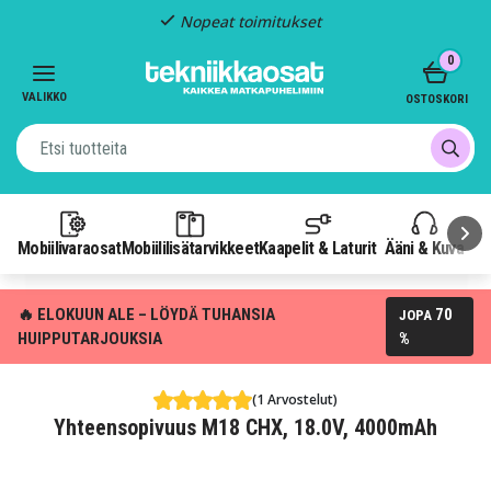
Nopeat toimitukset
Item
0
2
of
VALIKKO
OSTOSKORI
3
Mobiilivaraosat
Mobiililisätarvikkeet
Kaapelit & Laturit
Ääni & Kuva
P
🔥 ELOKUUN ALE – LÖYDÄ TUHANSIA
70
JOPA
HUIPPUTARJOUKSIA
%
(1 Arvostelut)
Yhteensopivuus M18 CHX, 18.0V, 4000mAh