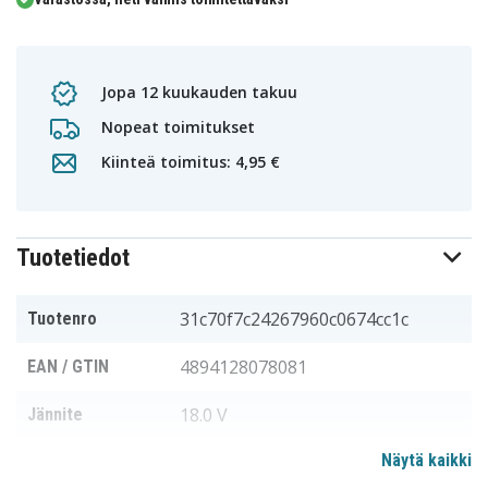
Jopa 12 kuukauden takuu
Nopeat toimitukset
Kiinteä toimitus: 4,95 €
Tuotetiedot
31c70f7c24267960c0674cc1c
Tuotenro
4894128078081
EAN / GTIN
18.0 V
Jännite
Näytä kaikki
Milwaukee
Sopii merkkiin