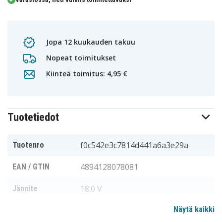
Jopa 12 kuukauden takuu
Nopeat toimitukset
Kiinteä toimitus: 4,95 €
Tuotetiedot
f0c542e3c7814d441a6a3e29a
Tuotenro
4894128078081
EAN / GTIN
18.0 V
Jännite
Näytä kaikki
Milwaukee
Sopii merkkiin