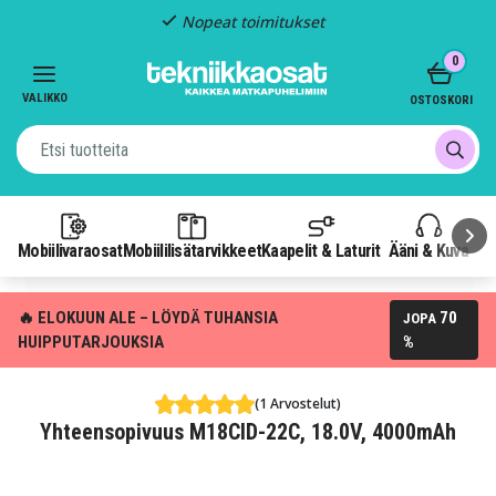
Nopeat toimitukset
Item
0
2
of
VALIKKO
OSTOSKORI
3
Mobiilivaraosat
Mobiililisätarvikkeet
Kaapelit & Laturit
Ääni & Kuva
P
🔥 ELOKUUN ALE – LÖYDÄ TUHANSIA
70
JOPA
HUIPPUTARJOUKSIA
%
(1 Arvostelut)
Yhteensopivuus M18CID-22C, 18.0V, 4000mAh