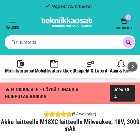
Nopeat toimitukset
Item
0
2
of
VALIKKO
OSTOSKORI
3
Mobiilivaraosat
Mobiililisätarvikkeet
Kaapelit & Laturit
Ääni & Kuva
P
🔥 ELOKUUN ALE – LÖYDÄ TUHANSIA
70
JOPA
HUIPPUTARJOUKSIA
%
(5 Arvostelut)
Akku laitteelle M18XC laitteelle Milwaukee, 18V, 3000
mAh