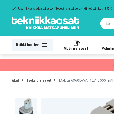
Jopa 12 kuukauden takuu
Nopeat toimitukset
Kiinteä toimitus: 4,95 €
Kaikki tuotteet
Mobiilivaraosat
Mobiilil
Makita 6960DWA, 12V, 3000 mA
Akut
Työkalujen akut