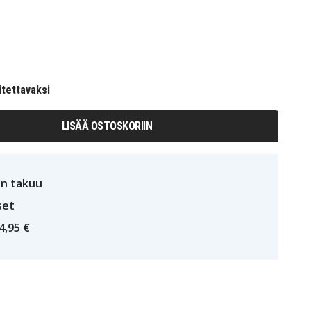
itettavaksi
LISÄÄ OSTOSKORIIN
n takuu
set
4,95 €