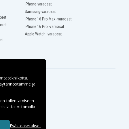
iPhone-varaosat
Samsung-varaosat
oret
iPhone 16 Pro Max -varaosat
oret
iPhone 16 Pro -varaosat
Apple Watch -varaosat
et
antatekniikoita.
ekäytännöstämme ja
den tallentamiseen
sista tai ottamalla
Evästeasetukset