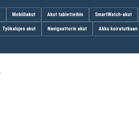
638347-8-2
t
Mobiiliakut
Akut tabletteihin
SmartWatch-akut
Työkalujen akut
Navigaattorin akut
Akku koiratutkaan
Makita 1050DA
Makita 1050DWD
Makita 4013D
Makita 4191DWAE
Makita 4331D
Makita 4331DWDE
h
Makita 5093D
Makita 5093DZ
Makita 6213D
Makita 6213DWBLE
Makita 6216DWDE
Makita 6217DWDLE
Makita 6223DW
Makita 6227DW
Makita 6227DWLE
Makita 6270DWALE
Makita 6271D