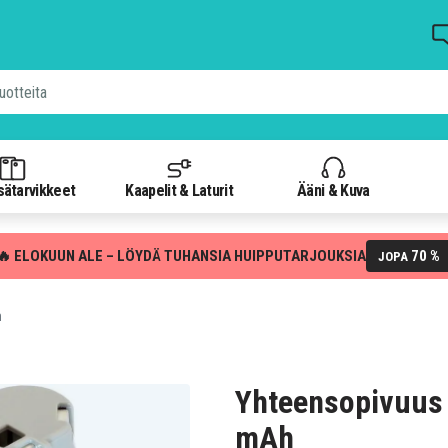
isätarvikkeet
Kaapelit & Laturit
Ääni & Kuva
🔥 ELOKUUN ALE – LÖYDÄ TUHANSIA HUIPPUTARJOUKSIA
70 %
JOPA
h
Yhteensopivuus
mAh