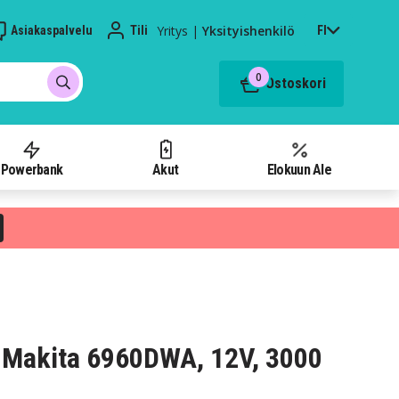
Yritys
|
Yksityishenkilö
Asiakaspalvelu
Tili
FI
0
Ostoskori
Powerbank
Akut
Elokuun Ale
 Makita 6960DWA, 12V, 3000