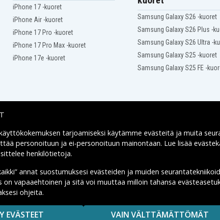
kuoret
Makita 8413DWFE
iPhone 17 -kuoret
Makita DA312D
Samsung Galaxy S26 -kuoret
iPhone Air -kuoret
Makita DA312DWF
Samsung Galaxy S26 Plus -ku
Makita ML120
iPhone 17 Pro -kuoret
Samsung Galaxy S26 Ultra -ku
Makita ML122
iPhone 17 Pro Max -kuoret
Samsung Galaxy S25 -kuoret
iPhone 17e -kuoret
Makita ML124
Samsung Galaxy S25 FE -kuor
Makita UB120D
Makita UB121D
Makita UC120DA
IT
Makita UC120DW
Makita UC120DWD
 käyttökokemuksen tarjoamiseksi käytämme
evästeitä
ja muita seur
Toimitusvaihtoehdot
Makita UC170DWD
yttää personoituun ja ei-personoituun mainontaan. Lue lisää eväst
Makita VR250DA
ittelee henkilötietoja
.
Makita VR251D
kaikki” annat suostumuksesi evästeiden ja muiden seurantatekniikoi
us on vapaaehtoinen ja sitä voi muuttaa milloin tahansa evästeasetuk
ksesi ohjeita.
MAISUUTTA.
Y EVÄSTEET
VAIN VÄLTTÄMÄTTÖMÄT