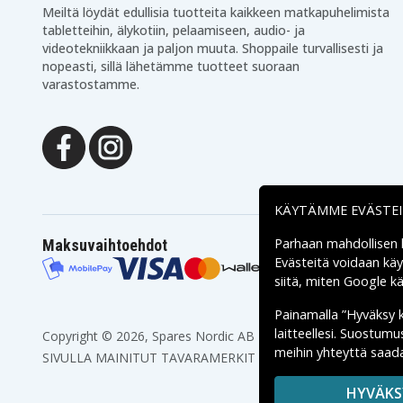
Makita 8413DWAE
Makita 8413DWDE
Meiltä löydät edullisia tuotteita kaikkeen matkapuhelimista
Makita 8414DWFE
Makita DA312
tabletteihin, älykotiin, pelaamiseen, audio- ja
Makita DA312DWA
Makita DA312DWD
videotekniikkaan ja paljon muuta. Shoppaile turvallisesti ja
Makita DA312DZ
Makita HR160DWA
nopeasti, sillä lähetämme tuotteet suoraan
Makita ML121 Head
Makita ML121(Head
varastostamme.
Lamp
Lamp)
Makita ML123
Makita
Fluorescent Automotive
ML123(Fluorescent
Light
Automotive Light)
Makita MML121 Head
Makita SC131D
Lamp
Makita UB120DWA
Makita UB120DWB
Makita UC120
Makita UC120D
KÄYTÄMME EVÄSTE
Makita UC120DR
Makita UC120DRA
Makita UC120DWA
Makita UC120DWAE
Parhaan mahdollisen
Maksuvaihtoehdot
Makita UC120DWDE
Makita UC170D
Evästeitä voidaan kä
Makita UCl20DWA
Makita VR250D
siitä, miten
Google käs
Makita VR250DWAE
Makita VR250DWDE
Makita VR251DWDE
Painamalla ”Hyväksy 
laitteellesi. Suostum
Copyright © 2026, Spares Nordic AB
meihin yhteyttä saada
SIVULLA MAINITUT TAVARAMERKIT OVAT OMISTAJIENSA O
HYVÄKS