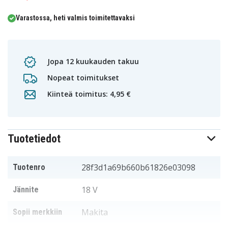
Varastossa, heti valmis toimitettavaksi
Jopa 12 kuukauden takuu
Nopeat toimitukset
Kiinteä toimitus: 4,95 €
Tuotetiedot
28f3d1a69b660b61826e03098
Tuotenro
18 V
Jännite
Makita
Sopii merkkiin