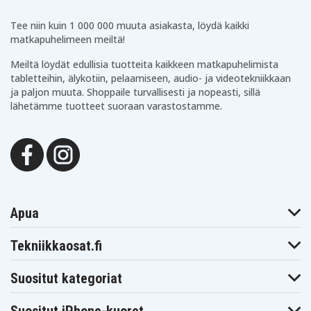
BFR540Z
Makita
Makita
Makita BFR550F
BFR550L
BFR550RFE
Tee niin kuin 1 000 000 muuta asiakasta, löydä kaikki
Makita
matkapuhelimeen meiltä!
Makita BFR550Z
Makita BFR750
BFR550ZX
Makita
Makita
Meiltä löydät edullisia tuotteita kaikkeen matkapuhelimista
Makita BFR750F
BFR750L
BFR750RFE
tabletteihin, älykotiin, pelaamiseen, audio- ja videotekniikkaan
Makita
Makita
Makita BFR750Z
ja paljon muuta. Shoppaile turvallisesti ja nopeasti, sillä
BFS440
BFS440RFE
Makita
lähetämme tuotteet suoraan varastostamme.
Makita BFS441RFE
Makita BFS450
BFS441Z
Makita
Makita BFS450F
Makita BFS450Z
BFS450RFE
Makita
Makita BFS451RFE
Makita BFT041RZ
BFS451Z
Makita
Makita
Makita BFT082RZ
BFT124RZ
BGA402RFE
Makita
Makita BGA402Z
Makita BGA450Z
BGA450RFE
Apua
Makita
Makita
Makita BGA452
BGA452F
BGA452RFE
Makita
Makita
Tekniikkaosat.fi
Makita BGA452Z
BGD800
BGD800RFE
Makita
Makita
Makita BGD800Z
BGD801
BGD801RFE
Suositut kategoriat
Makita
Makita BGD801Z
Makita BHP440
BHP343Z