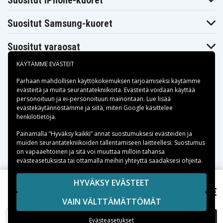
Suositut iPhone-kuoret
Makita
Makita
Makita BHP440SFE
BHP441
BHP441RFE
Makita
Makita BHP441SFE
Makita BHP442RF
Suositut Samsung-kuoret
BHP441Z
Makita
Makita
Makita BHP444RFE
BHP444Z
BHP446RFE
Suositut varaosat
Makita
Makita BHP446Z
Makita BHP451
BHP450
KÄYTÄMME EVÄSTEIT
Makita
Makita BHP451RFE
Makita BHP451Z
BHP451SFE
Parhaan mahdollisen käyttökokemuksen tarjoamiseksi käytämme
Makita
Makita
Makita BHP452
BHP452HW
BHP452RFE
evästeitä
ja muita seurantatekniikoita. Evästeitä voidaan käyttää
Makita
personoituun ja ei-personoituun mainontaan. Lue lisää
Makita BHP452SHE
Makita BHP453
BHP452Z
Maksuvaihtoehdot
evästekäytännöstämme ja siitä, miten
Google käsittelee
Makita
Makita
henkilötietoja
.
Makita BHP453RFE
BHP453RHE
BHP453RHEX
Makita
Toimitusvaihtoehdot
Painamalla ”Hyväksy kaikki” annat suostumuksesi evästeiden ja
Makita BHP453SHE
Makita BHP454
BHP453Z
muiden seurantatekniikoiden tallentamiseen laitteellesi. Suostumus
Makita
Makita BHP454F
Makita BHP454Z
on vapaaehtoinen ja sitä voi muuttaa milloin tahansa
BHP454RFE
evästeasetuksista tai ottamalla meihin yhteyttä saadaksesi ohjeita.
Makita
Makita
Makita BHP456RFE
BHP456RFE3
BHP456RFWX
Makita
Copyright © 2026, Spares Nordic AB
HYVÄKSY EVÄSTEET
Makita BHP456Z
Makita BHR162
BHP458
47,99 €
SIVULLA MAINITUT TAVARAMERKIT OVAT OMISTAJIENSA
Makita BDF441Z, 18V, 3000mAh
Makita
Makita BHR162RFE
VAIN VÄLTTÄMÄTTÖMÄT
Makita BHR162Z
OMAISUUTTA.
BHR162SFE
Makita
Makita
Makita BHR202
LISÄÄ OSTOSKORIIN
Evästeasetukset
BHR202F
BHR202RFE