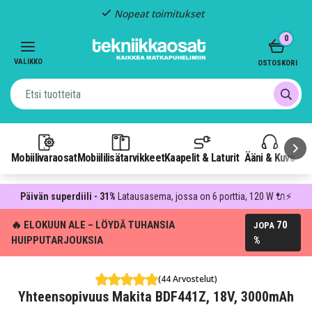
Nopeat toimitukset
Item
0
2
of
VALIKKO
OSTOSKORI
3
Mobiilivaraosat
Mobiililisätarvikkeet
Kaapelit & Laturit
Ääni & Kuva
P
Päivän superdiili - 31%
Latausasema, jossa on 6 porttia, 120 W 🔌⚡
🔥 ELOKUUN ALE – LÖYDÄ TUHANSIA
70
JOPA
HUIPPUTARJOUKSIA
%
(44 Arvostelut)
Yhteensopivuus Makita BDF441Z, 18V, 3000mAh