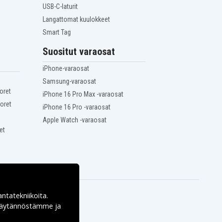
USB-C-laturit
Langattomat kuulokkeet
Smart Tag
Suositut varaosat
iPhone-varaosat
Samsung-varaosat
oret
iPhone 16 Pro Max -varaosat
oret
iPhone 16 Pro -varaosat
Apple Watch -varaosat
et
antatekniikoita.
ekäytännöstämme ja