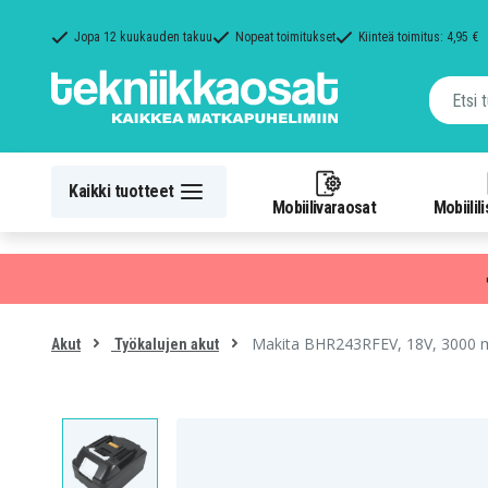
Jopa 12 kuukauden takuu
Nopeat toimitukset
Kiinteä toimitus: 4,95 €
Kaikki tuotteet
Mobiilivaraosat
Mobiilil
Makita BHR243RFEV, 18V, 3000
Akut
Työkalujen akut