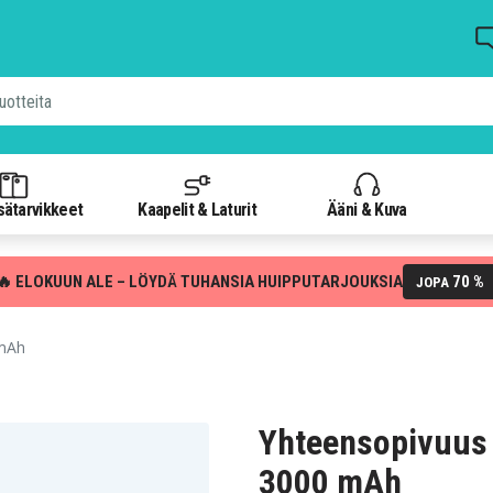
isätarvikkeet
Kaapelit & Laturit
Ääni & Kuva
🔥 ELOKUUN ALE – LÖYDÄ TUHANSIA HUIPPUTARJOUKSIA
70 %
JOPA
 mAh
Yhteensopivuus
3000 mAh