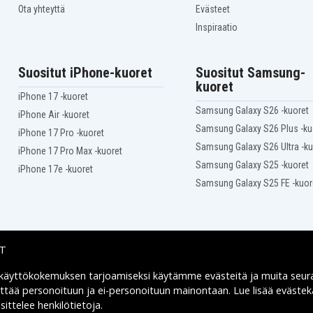
Ota yhteyttä
Evästeet
Makita BJR181
Makita BJR181RFE
Inspiraatio
Makita BJR181Z
Makita BJR182X
Makita BJS130
Suositut iPhone-kuoret
Suositut Samsung-
Makita BJS130Z
kuoret
Makita BJS161RFE
iPhone 17 -kuoret
Makita BJV140RF
Samsung Galaxy S26 -kuoret
iPhone Air -kuoret
Makita BJV180
Samsung Galaxy S26 Plus -ku
Makita BJV180RFE
iPhone 17 Pro -kuoret
Makita BKP180RF
Samsung Galaxy S26 Ultra -ku
iPhone 17 Pro Max -kuoret
Makita BL1815
Samsung Galaxy S25 -kuoret
iPhone 17e -kuoret
Makita BML145
Samsung Galaxy S25 FE -kuor
Makita BML185
FlashLight
Makita BML800
Makita BMR100
Makita BO180D
Makita BPB180
IT
Makita BPJ140
Makita BPT350Z
 käyttökokemuksen tarjoamiseksi käytämme
evästeitä
ja muita seur
Toimitusvaihtoehdot
Makita BPT351Z
yttää personoituun ja ei-personoituun mainontaan. Lue lisää eväst
Makita BSS501
ittelee henkilötietoja
.