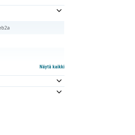
eb2a
Näytä kaikki
194204-5
194309-1
197422-4
BL1815
BL1830B