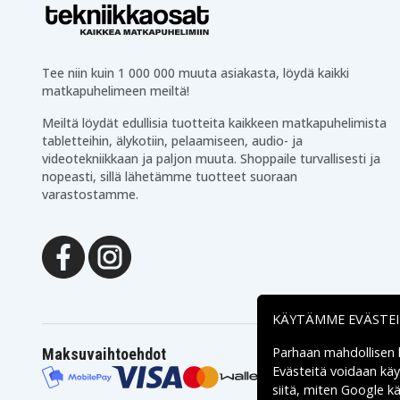
Makita BJR141
Makita BJR141Z
Makita BJR181F
Makita BJR181RF
Makita BJR181X
Makita BJR181X1
Makita BJR182
Makita BJR182F
Tee niin kuin 1 000 000 muuta asiakasta, löydä kaikki
Makita BJR182Z
Makita BJS101RFE
matkapuhelimeen meiltä!
Makita BJS130F
Makita BJS130RFE
Makita BJS161
Makita BJS161F
Meiltä löydät edullisia tuotteita kaikkeen matkapuhelimista
Makita BJS161Z
Makita BJV140
tabletteihin, älykotiin, pelaamiseen, audio- ja
Makita BJV140RFE
Makita BJV140Z
videotekniikkaan ja paljon muuta. Shoppaile turvallisesti ja
Makita BJV180F
Makita BJV180RF
nopeasti, sillä lähetämme tuotteet suoraan
Makita BJV180Z
Makita BKP180
varastostamme.
Makita BKP180RFE
Makita BKP180Z
Makita BLC182Z
Makita BLS713RFE
Makita BML184
Makita BML185
Makita BML185W
Makita BML186
Makita BML801
Makita BMR050
Makita BMR100W
Makita BNJ160
Makita BO180DRF
Makita BO180DZ
KÄYTÄMME EVÄSTE
Makita BPB180F
Makita BPB180Z
Makita BPJ180
Makita BPT350RFE
Parhaan mahdollisen
Maksuvaihtoehdot
Makita BPT351
Makita BPT351RFE
Evästeitä voidaan kä
Makita BSS500RFE
Makita BSS500Z
siitä, miten
Google käs