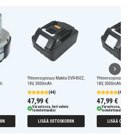
Yhteensopivuus Makita DVR450Z,
Yhteensopivuus Makit
Ah
18V, 3000mAh
18V, 3000mAh
(44)
(44)
47,99 €
47,99 €
Varastossa, heti valmis
Varastossa, heti valm
toimitettavaksi
toimitettavaksi
IIN
LISÄÄ OSTOSKORIIN
LISÄÄ OSTOSKO