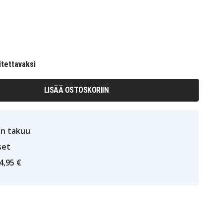
itettavaksi
LISÄÄ OSTOSKORIIN
n takuu
set
4,95 €