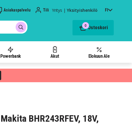
Yritys
|
Yksityishenkilö
Asiakaspalvelu
Tili
FI
0
Ostoskori
Powerbank
Akut
Elokuun Ale
 Makita BHR243RFEV, 18V,