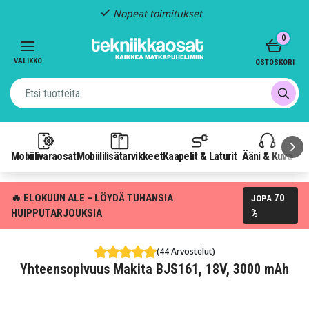
Nopeat toimitukset
Item
0
2
of
VALIKKO
OSTOSKORI
3
Mobiilivaraosat
Mobiililisätarvikkeet
Kaapelit & Laturit
Ääni & Kuva
P
🔥 ELOKUUN ALE – LÖYDÄ TUHANSIA
70
JOPA
HUIPPUTARJOUKSIA
%
(44 Arvostelut)
Yhteensopivuus Makita BJS161, 18V, 3000 mAh