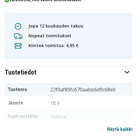
Jopa 12 kuukauden takuu
Nopeat toimitukset
Kiinteä toimitus: 4,95 €
Tuotetiedot
22f0af89fc670aabb6d9c68e0
Tuotenro
18 V
Jännite
Makita
Sopii merkkiin
Näytä kaikki
114,80 x 74,55 x 65,20 mm
Mitat