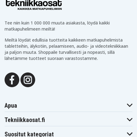
Makita
Makita BDF441RFE
Makita BDF441Z
BDF441SFE
Makita
Makita
Makita BDF442
BDF442RFE
BDF444RFE
Makita
Tee niin kuin 1 000 000 muuta asiakasta, löydä kaikki
Makita BDF444Z
Makita BDF446Z
BDF446RFE
matkapuhelimeen meiltä!
Makita
Makita BDF448
Makita BDF450
BDF448RFE
Meiltä löydät edullisia tuotteita kaikkeen matkapuhelimista
Makita
Makita BDF451
Makita BDF451Z
BDF451RFE
tabletteihin, älykotiin, pelaamiseen, audio- ja videotekniikkaan
Makita
Makita
ja paljon muuta. Shoppaile turvallisesti ja nopeasti, sillä
Makita BDF452
BDF452RFE
BDF452RHE
lähetämme tuotteet suoraan varastostamme.
Makita
Makita
Makita BDF452SHE
BDF452Z
BDF453RHE
Makita
Makita BDF453SHE
Makita BDF454F
BDF453Z
Makita
Makita
Makita BDF454RFE
BDF454Z
BDF456RFE
Makita
Makita BDF456Z
Makita BFL201RZ
BDF458
Makita
Makita BFL301RZ
Makita BFR440
Apua
BFL402RZ
Makita
Makita BFR440RFE
Makita BFR540
BFR440SFE
Tekniikkaosat.fi
Makita
Makita BFR540RFE
Makita BFR550
BFR540Z
Makita
Makita
Suositut kategoriat
Makita BFR550F
BFR550L
BFR550RFE