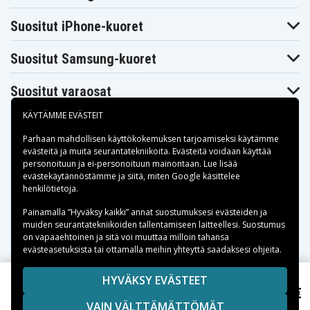
Makita
Makita BFR550Z
Makita BFR750
BFR550ZX
Suositut iPhone-kuoret
Makita
Makita
Makita BFR750F
BFR750L
BFR750RFE
Suositut Samsung-kuoret
Makita
Makita
Makita BFR750Z
BFS440
BFS440RFE
Makita
Makita BFS441RFE
Makita BFS450
Suositut varaosat
BFS441Z
Makita
Makita BFS450F
Makita BFS450Z
BFS450RFE
KÄYTÄMME EVÄSTEIT
Makita
Makita BFS451RFE
Makita BFT041RZ
BFS451Z
Parhaan mahdollisen käyttökokemuksen tarjoamiseksi käytämme
Makita
Makita
evästeitä
ja muita seurantatekniikoita. Evästeitä voidaan käyttää
Makita BFT082RZ
BFT124RZ
BGA402RFE
personoituun ja ei-personoituun mainontaan. Lue lisää
Makita
Maksuvaihtoehdot
Makita BGA402Z
Makita BGA450Z
evästekäytännöstämme ja siitä, miten
Google käsittelee
BGA450RFE
henkilötietoja
.
Makita
Makita
Makita BGA452
BGA452F
BGA452RFE
Toimitusvaihtoehdot
Painamalla ”Hyväksy kaikki” annat suostumuksesi evästeiden ja
Makita
Makita
Makita BGA452Z
muiden seurantatekniikoiden tallentamiseen laitteellesi. Suostumus
BGD800
BGD800RFE
on vapaaehtoinen ja sitä voi muuttaa milloin tahansa
Makita
Makita
Makita BGD800Z
BGD801
BGD801RFE
evästeasetuksista tai ottamalla meihin yhteyttä saadaksesi ohjeita.
Makita
Makita BGD801Z
Makita BHP440
BHP343Z
Copyright © 2026, Spares Nordic AB
HYVÄKSY EVÄSTEET
Makita
Makita
Makita BHP440SFE
47,99 €
SIVULLA MAINITUT TAVARAMERKIT OVAT OMISTAJIENSA
Makita BJS161, 18V, 3000 mAh
BHP441
BHP441RFE
VAIN VÄLTTÄMÄTTÖMÄT
OMAISUUTTA.
Makita