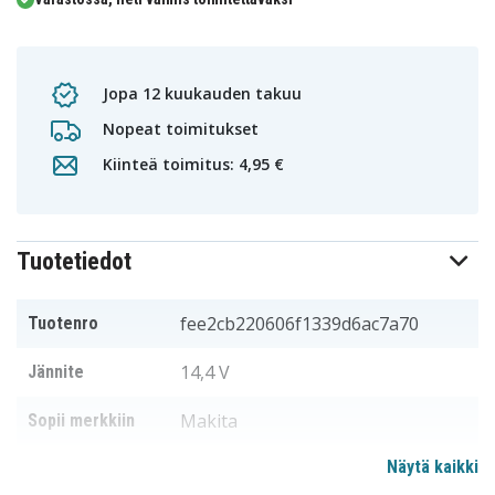
Jopa 12 kuukauden takuu
Nopeat toimitukset
Kiinteä toimitus: 4,95 €
Tuotetiedot
fee2cb220606f1339d6ac7a70
Tuotenro
14,4 V
Jännite
Makita
Sopii merkkiin
Näytä kaikki
97,64 x 73,41 x 64,82 mm
Mitat