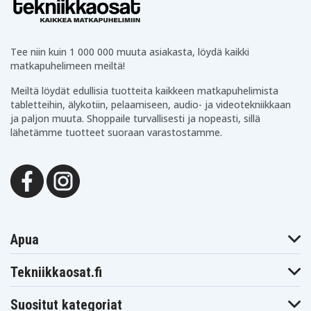
Makita
Makita
Makita BDF441
BDF440SFE
BDF440Z
Makita
Makita
Makita BDF441Z
BDF441RFE
BDF441SFE
Makita
Tee niin kuin 1 000 000 muuta asiakasta, löydä kaikki
Makita BDF442
Makita BDF442Z
BDF442RFE
matkapuhelimeen meiltä!
Makita
Makita
Makita BDF446RFE
BDF444RFE
BDF444Z
Meiltä löydät edullisia tuotteita kaikkeen matkapuhelimista
Makita
Makita BDF448
Makita BDF448RFE
tabletteihin, älykotiin, pelaamiseen, audio- ja videotekniikkaan
BDF446Z
ja paljon muuta. Shoppaile turvallisesti ja nopeasti, sillä
Makita BDF450
Makita BDF451
Makita BDF451RFE
lähetämme tuotteet suoraan varastostamme.
Makita
Makita BDF452
Makita BDF452RFE
BDF451Z
Makita
Makita
Makita BDF452Z
BDF452RHE
BDF452SHE
Makita
Makita
Makita BDF453Z
BDF453RHE
BDF453SHE
Makita
Makita
Makita BDF454Z
BDF454F
BDF454RFE
Makita
Makita
Makita BDF458
BDF456RFE
BDF456Z
Apua
Makita
Makita
Makita BFL402RZ
BFL201RZ
BFL301RZ
Tekniikkaosat.fi
Makita
Makita BFR440
Makita BFR440SFE
BFR440RFE
Makita
Makita BFR540
Makita BFR540RFE
Suositut kategoriat
BFR540L