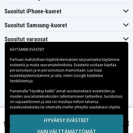
Makita
Makita BFR550
Makita BFR550F
BFR540Z
Suositut iPhone-kuoret
Makita
Makita
Makita BFR550Z
BFR550L
BFR550RFE
Makita
Makita BFR750
Makita BFR750F
Suositut Samsung-kuoret
BFR550ZX
Makita
Makita
Makita BFR750Z
BFR750L
BFR750RFE
Suositut varaosat
Makita
Makita BFS440
Makita BFS441RFE
BFS440RFE
KÄYTÄMME EVÄSTEIT
Makita
Makita BFS450
Makita BFS450F
BFS441Z
Parhaan mahdollisen käyttökokemuksen tarjoamiseksi käytämme
Makita
Makita
Makita BFS451RFE
evästeitä
BFS450RFE
ja muita seurantatekniikoita. Evästeitä voidaan käyttää
BFS450Z
personoituun ja ei-personoituun mainontaan. Lue lisää
Makita
Makita
Makita BFT082RZ
Maksuvaihtoehdot
BFS451Z
BFT041RZ
evästekäytännöstämme ja siitä, miten
Google käsittelee
Makita
Makita
henkilötietoja
.
Makita BGA402Z
BFT124RZ
BGA402RFE
Toimitusvaihtoehdot
Makita
Makita
Painamalla ”Hyväksy kaikki” annat suostumuksesi evästeiden ja
Makita BGA452
BGA450RFE
BGA450Z
muiden seurantatekniikoiden tallentamiseen laitteellesi. Suostumus
Makita
Makita
on vapaaehtoinen ja sitä voi muuttaa milloin tahansa
Makita BGA452Z
BGA452F
BGA452RFE
evästeasetuksista tai ottamalla meihin yhteyttä saadaksesi ohjeita.
Makita
Makita
Makita BGD800Z
BGD800
BGD800RFE
Copyright © 2026, Spares Nordic AB
Makita
HYVÄKSY EVÄSTEET
Makita
Makita BGD801Z
54,99 €
BGD801
BGD801RFE
Makita BML801, 14.4V, 3000 mAh
SIVULLA MAINITUT TAVARAMERKIT OVAT OMISTAJIENSA
Makita
VAIN VÄLTTÄMÄTTÖMÄT
OMAISUUTTA.
Makita BHP440
Makita BHP440SFE