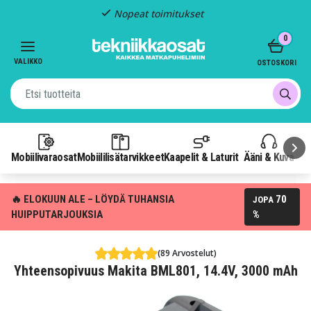
Nopeat toimitukset
Item
0
2
of
VALIKKO
OSTOSKORI
3
Mobiilivaraosat
Mobiililisätarvikkeet
Kaapelit & Laturit
Ääni & Kuva
P
🔥 ELOKUUN ALE – LÖYDÄ TUHANSIA
70
JOPA
HUIPPUTARJOUKSIA
%
(89 Arvostelut)
Yhteensopivuus Makita BML801, 14.4V, 3000 mAh