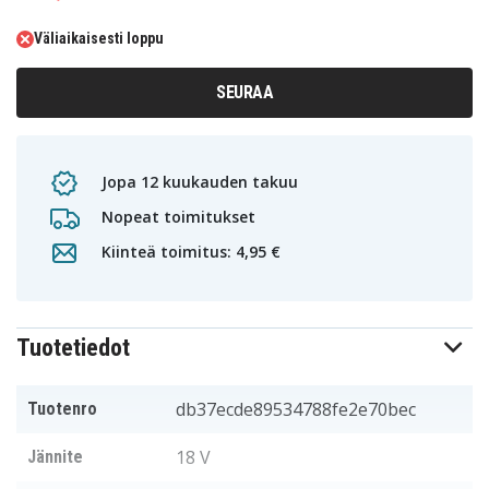
Väliaikaisesti loppu
SEURAA
Jopa 12 kuukauden takuu
Nopeat toimitukset
Kiinteä toimitus: 4,95 €
Tuotetiedot
db37ecde89534788fe2e70bec
Tuotenro
18 V
Jännite