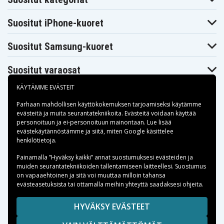
Makita
Makita BJS161
Makita BJS161F
BJS161RFE
Suositut iPhone-kuoret
Makita
Makita BJS161Z
Makita BJV180
BJV180F
Makita
Makita BJV180RF
Makita BJV180RFE
Suositut Samsung-kuoret
BJV180Z
Makita
Makita BKP180
Makita BKP180RF
BKP180RFE
Suositut varaosat
Makita
Makita BKP180Z
Makita BL1815
BLS713RFE
KÄYTÄMME EVÄSTEIT
Makita
Makita BML184
Makita BML185
BML185
FlashLight
Parhaan mahdollisen käyttökokemuksen tarjoamiseksi käytämme
Makita
evästeitä
ja muita seurantatekniikoita. Evästeitä voidaan käyttää
Makita BML185W
Makita BML186
BML800
personoituun ja ei-personoituun mainontaan. Lue lisää
Makita
Maksuvaihtoehdot
evästekäytännöstämme ja siitä, miten
Google käsittelee
Makita BML801
Makita BMR050
BMR100W
henkilötietoja
.
Makita
Makita BO180D
Makita BO180DRF
BO180DZ
Toimitusvaihtoehdot
Painamalla ”Hyväksy kaikki” annat suostumuksesi evästeiden ja
Makita
Makita BPB180
Makita BPB180F
muiden seurantatekniikoiden tallentamiseen laitteellesi. Suostumus
BPB180Z
on vapaaehtoinen ja sitä voi muuttaa milloin tahansa
Makita
Makita BPJ140
Makita BPJ180
evästeasetuksista tai ottamalla meihin yhteyttä saadaksesi ohjeita.
BPT351
Makita
Makita BPT351RFE
Makita BPT351Z
BSS501
Copyright © 2026, Spares Nordic AB
HYVÄKSY EVÄSTEET
Makita
Makita
Makita BSS501F
SIVULLA MAINITUT TAVARAMERKIT OVAT OMISTAJIENSA
BSS501RFE
BSS501Z