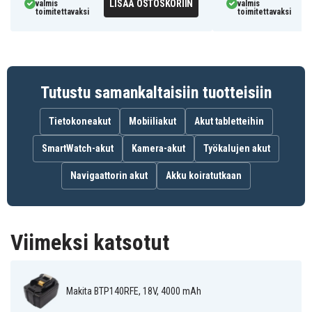
Makita
LISÄÄ OSTOSKORIIN
valmis
valmis
Makita BCL180ZW
Makita BCL182
BCL182Z
toimitettavaksi
toimitettavaksi
Makita
Makita BCS550
Makita BCS550F
BCS550RFE
Makita
Makita BCS550Z
Makita BDA350
BDA350F
Makita
Makita BDA350RFE
Makita BDA350Z
BDA351
Tutustu samankaltaisiin tuotteisiin
Makita
Makita BDA351RFE
Makita BDA351Z
BDF450
Makita
Makita
Tietokoneakut
Makita BDF451
Mobiiliakut
Akut tabletteihin
BDF451RFE
BDF451Z
Makita
Makita
Makita BDF452
SmartWatch-akut
Kamera-akut
Työkalujen akut
BDF452RFE
BDF452RHE
Makita
Makita BDF452SHE
Makita BDF452Z
BDF453RHE
Navigaattorin akut
Akku koiratutkaan
Makita
Makita BDF453SHE
Makita BDF453Z
BDF454F
Makita
Makita BDF454RFE
Makita BDF454Z
BDF456RFE
Makita
Viimeksi katsotut
Makita BDF456Z
Makita BDF458
BFR550
Makita
Makita BFR550F
Makita BFR550L
BFR550RFE
Makita
Makita BFR550Z
Makita BFR550ZX
BFR750
Makita BTP140RFE, 18V, 4000 mAh
Makita
Makita BFR750F
Makita BFR750L
BFR750RFE