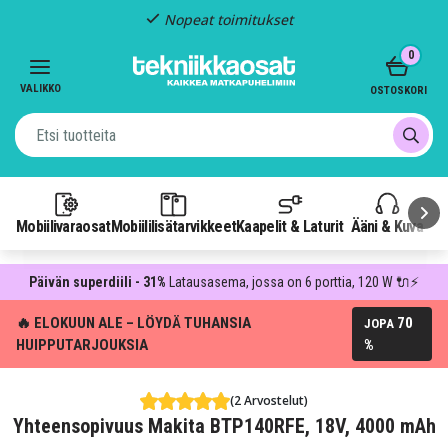
Nopeat toimitukset
Item
0
2
of
VALIKKO
OSTOSKORI
3
Mobiilivaraosat
Mobiililisätarvikkeet
Kaapelit & Laturit
Ääni & Kuva
P
Päivän superdiili - 31%
Latausasema, jossa on 6 porttia, 120 W 🔌⚡
🔥 ELOKUUN ALE – LÖYDÄ TUHANSIA
70
JOPA
HUIPPUTARJOUKSIA
%
(2 Arvostelut)
Yhteensopivuus Makita BTP140RFE, 18V, 4000 mAh