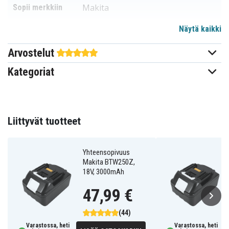
Makita
Sopii merkkiin
Näytä kaikki
116,80x74,90x61,90 mm
Mitat
Arvostelut
4000 mAh
Kapasiteetti
Kategoriat
Akku korvaa:
194204-5
194205-3
194309-1
BL1815
BL1830
BL1835
BL1840
BL1850
LXT400
Liittyvät tuotteet
XRU02Z
Yhteensopivuus
Makita BTW250Z,
Akku on yhteensopiva seuraavien mallien kanssa:
18V, 3000mAh
Makita
Makita BBO180
Makita BBO180Z
BCF201
47,99 €
Makita
Makita BCF201Z
Makita BCF201ZW
BCL180
(44)
Makita
Makita BCL180F
Makita BCL180W
BCL180Z
Varastossa, heti
Varastossa, heti