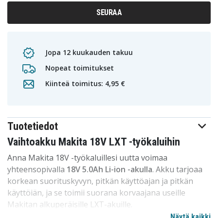
SEURAA
Jopa 12 kuukauden takuu
Nopeat toimitukset
Kiinteä toimitus: 4,95 €
Tuotetiedot
Vaihtoakku Makita 18V LXT -työkaluihin
Anna Makita 18V -työkaluillesi uutta voimaa
yhteensopivalla
18V 5.0Ah Li-ion -akulla
. Akku tarjoaa
korkean suorituskyvyn, pitkän käyttöajan ja pitkän
käyttöiän, ja se toimii suorana korvaajana useille
Makitan alkuperäisille LXT-akuille.
Näytä kaikki