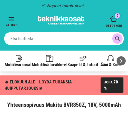
Nopeat toimitukset
Item
0
2
of
VALIKKO
OSTOSKORI
3
Mobiilivaraosat
Mobiililisätarvikkeet
Kaapelit & Laturit
Ääni & Kuva
P
🔥 ELOKUUN ALE – LÖYDÄ TUHANSIA
70
JOPA
HUIPPUTARJOUKSIA
%
Yhteensopivuus Makita BVR850Z, 18V, 5000mAh