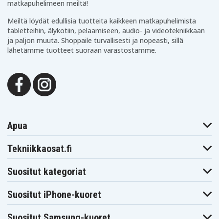
matkapuhelimeen meiltä!
5000 mAh
Kapasiteetti
Meiltä löydät edullisia tuotteita kaikkeen matkapuhelimista
626 g
Paino
tabletteihin, älykotiin, pelaamiseen, audio- ja videotekniikkaan
ja paljon muuta. Shoppaile turvallisesti ja nopeasti, sillä
lähetämme tuotteet suoraan varastostamme.
Akku korvaa:
194204-5
194205-3
194309-1
BL1815
BL1830
BL1835
BL1840
BL1850B
BL1860B
LXT400
XRU02Z
Apua
Akku on yhteensopiva seuraavien mallien kanssa:
Tekniikkaosat.fi
Makita
Makita BBO180
Makita BCF201
BBO180Z
Makita
Suositut kategoriat
Makita BCF201Z
Makita BCL180
BCF201ZW
Makita
Makita BCL180F
Makita BCL180Z
BCL180W
Suositut iPhone-kuoret
Makita
Makita BCL182
Makita BCL182Z
BCL180ZW
Suositut Samsung-kuoret
Makita