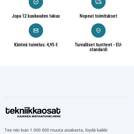
BHR
BSS
Jopa 12 kuukauden takuu
Nopeat toimitukset
BJV
BTM
BO180
Monet muut Makita 18V -mallit (katso
Kiinteä toimitus: 4,95 €
Turvalliset tuotteet - EU-
yhteensopivuusluettelo).
standardi
82e8089919a32c382d855de56
Tuotenro
Akku, Paristo
Tuotetyyppi
18 V
Jännite
Makita
Sopii merkkiin
Li-ion
akun tyyppi
116.8 x 74.9 x 61.6 mm
Mitat
Tee niin kuin 1 000 000 muuta asiakasta, löydä kaikki