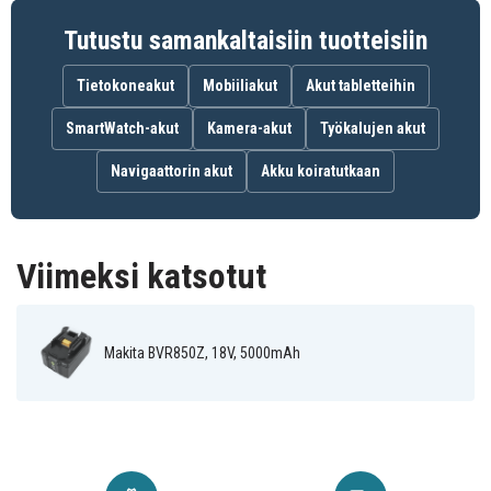
BL1830
BL1835
Tutustu samankaltaisiin tuotteisiin
BL1840
BL1850B
Tietokoneakut
Mobiiliakut
Akut tabletteihin
BL1860B
SmartWatch-akut
Kamera-akut
Työkalujen akut
194204-5
194205-3
Navigaattorin akut
Akku koiratutkaan
194309-1
Sopii muun muassa
Viimeksi katsotut
Sopii suureen määrään Makita 18V LXT -työkaluja,
mukaan lukien seuraavat sarjat:
Makita BVR850Z, 18V, 5000mAh
BDF
BHP
BTD
BGA
BJR