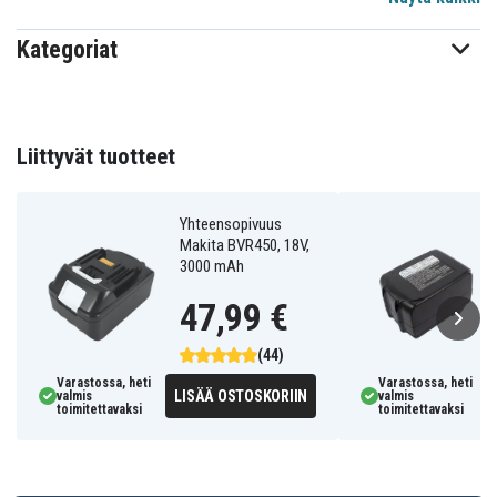
Sopii useisiin Makitan työkaluihin, kuten porakoneisiin,
iskuruuvinvääntimiin, kulmahiomakoneisiin,
Kategoriat
pyörösahoihin, pistosahoihin, puukkosahoihin,
ruohotrimmereihin, lehtipuhaltimiin ja moniin muihin
18V-työkaluihin.
Liittyvät tuotteet
Ominaisuudet
Yhteensopivuus
Yhteensopiva vaihtoakku
Makita BVR450, 18V,
Litiumioni (Li-ion)
3000 mAh
18V
47,99 €
5.0Ah
Suuri kapasiteetti ja pitkä käyttöaika
(44)
Suora korvaaja Makita LXT -akuille
Varastossa, heti
Varastossa, heti
LISÄÄ OSTOSKORIIN
valmis
valmis
toimitettavaksi
toimitettavaksi
Korvaa muun muassa
BL1815