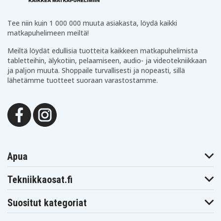
Makita BHP456Z
Makita BHP458
BHR202
Makita
Makita
Makita BHR202F
BHR202RFE
BHR202RFE3
Tee niin kuin 1 000 000 muuta asiakasta, löydä kaikki
Makita
Makita
matkapuhelimeen meiltä!
Makita BHR202Z
BHR202RFWX
BHR240
Makita
Makita BHR240Z
Makita BHR241
Meiltä löydät edullisia tuotteita kaikkeen matkapuhelimista
BHR241F
tabletteihin, älykotiin, pelaamiseen, audio- ja videotekniikkaan
Makita
Makita BHR241RFE
Makita BHR241Z
BHR242RFE
ja paljon muuta. Shoppaile turvallisesti ja nopeasti, sillä
Makita
Makita
lähetämme tuotteet suoraan varastostamme.
Makita BHR242Z
BHR242RFEV
BHR243RFE
Makita
Makita
Makita BHR243Z
BHR243RFEV
BHS630RFE
Makita
Makita BHS630Z
Makita BJN161
BJR181
Makita
Makita BJR181F
Makita BJR181RF
BJR181RFE
Makita
Makita BJR181X
Makita BJR181X1
BJR181Z
Apua
Makita
Makita BJR182
Makita BJR182F
BJR182X
Makita
Tekniikkaosat.fi
Makita BJR182Z
Makita BJS101RFE
BJS130
Makita
Makita BJS130F
Makita BJS130RFE
BJS130Z
Suositut kategoriat
Makita
Makita BJS161
Makita BJS161F
BJS161RFE