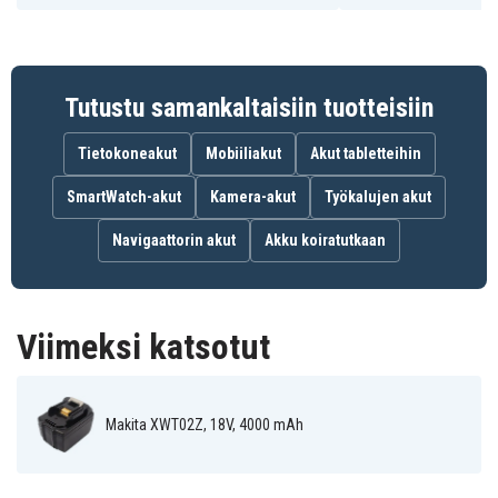
Makita
Makita BCS550
Makita BCS550F
BCS550RFE
Makita
Makita BCS550Z
Makita BDA350
BDA350F
Makita
Makita BDA350RFE
Makita BDA350Z
BDA351
Tutustu samankaltaisiin tuotteisiin
Makita
Makita BDA351RFE
Makita BDA351Z
BDF450
Makita
Makita
Tietokoneakut
Makita BDF451
Mobiiliakut
Akut tabletteihin
BDF451RFE
BDF451Z
Makita
Makita
Makita BDF452
SmartWatch-akut
Kamera-akut
Työkalujen akut
BDF452RFE
BDF452RHE
Makita
Makita BDF452SHE
Makita BDF452Z
BDF453RHE
Navigaattorin akut
Akku koiratutkaan
Makita
Makita BDF453SHE
Makita BDF453Z
BDF454F
Makita
Makita BDF454RFE
Makita BDF454Z
BDF456RFE
Makita
Viimeksi katsotut
Makita BDF456Z
Makita BDF458
BFR550
Makita
Makita BFR550F
Makita BFR550L
BFR550RFE
Makita
Makita BFR550Z
Makita BFR550ZX
BFR750
Makita XWT02Z, 18V, 4000 mAh
Makita
Makita BFR750F
Makita BFR750L
BFR750RFE
Makita
Makita BFR750Z
Makita BFS450
BFS450F