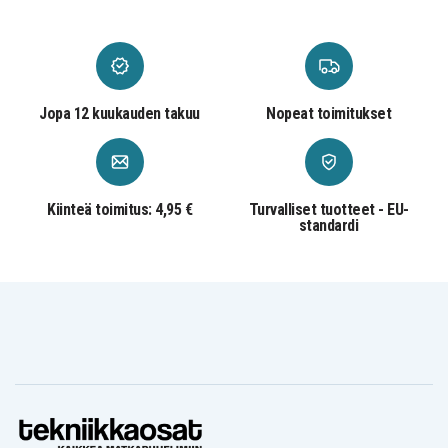
Makita
Makita BFS450RFE
Makita BFS450Z
BFS451RFE
Makita
Makita
Makita BFS451Z
BGA402RFE
BGA402Z
Makita
Makita BGA452
Makita BGA452F
BGA452RFE
Jopa 12 kuukauden takuu
Nopeat toimitukset
Makita
Makita BGA452Z
Makita BGD800
BGD800RFE
Makita
Makita BGD800Z
Makita BGD801
BGD801RFE
Makita
Makita BGD801Z
Makita BHP450
BHP451
Kiinteä toimitus: 4,95 €
Turvalliset tuotteet - EU-
Makita
Makita
Makita BHP451RFE
standardi
BHP451SFE
BHP451Z
Makita
Makita
Makita BHP452
BHP452HW
BHP452RFE
Makita
Makita BHP452SHE
Makita BHP452Z
BHP453
Makita
Makita
Makita BHP453RFE
BHP453RHE
BHP453RHEX
Makita
Makita BHP453SHE
Makita BHP453Z
BHP454
Makita
Makita
Makita BHP454F
BHP454RFE
BHP454Z
Makita
Makita
Makita BHP456RFE
BHP456RFE3
BHP456RFWX
Makita