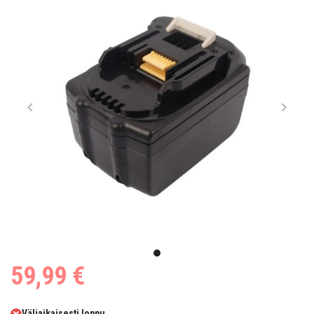
Item
1
item
59,99 €
of
0
1
Väliaikaisesti loppu