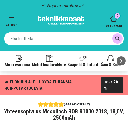
Nopeat toimitukset
Item
0
2
of
VALIKKO
OSTOSKORI
3
Mobiilivaraosat
Mobiililisätarvikkeet
Kaapelit & Laturit
Ääni & Kuva
P
🔥 ELOKUUN ALE – LÖYDÄ TUHANSIA
70
JOPA
HUIPPUTARJOUKSIA
%
(333 Arvostelut)
Yhteensopivuus Mcculloch ROB R1000 2018, 18,0V,
2500mAh