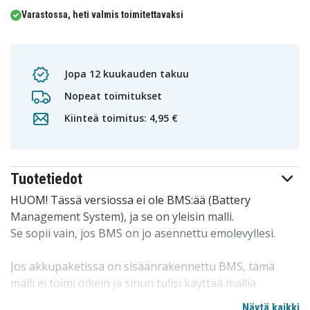
Varastossa, heti valmis toimitettavaksi
Jopa 12 kuukauden takuu
Nopeat toimitukset
Kiinteä toimitus: 4,95 €
Tuotetiedot
HUOM! Tässä versiossa ei ole BMS:ää (Battery
Management System), ja se on yleisin malli.
Se sopii vain, jos BMS on jo asennettu emolevyllesi.
Jos akkupaketissa on sisäänrakennettu BMS, tämä
malli ei toimi oikein ja sinun tulisi käyttää mallia
HAT305VX.
Näytä kaikki