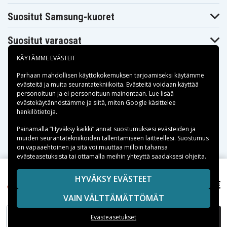
Automower 305
Automower 305
Automower 308
2014
2015
Suositut Samsung-kuoret
Husqvarna
Husqvarna
Husqvarna
Automower 308
Automower 308
Automower 308
2013
2014
2015
Suositut varaosat
Husqvarna
Husqvarna
Husqvarna
Automower
Automower
Automower
308X 2013
308X 2014
308X 2015
KÄYTÄMME EVÄSTEIT
Husqvarna
Mcculloch R1000
Mcculloch R1000
Automower
Parhaan mahdollisen käyttökokemuksen tarjoamiseksi käytämme
2017
2018
308x
evästeitä
ja muita seurantatekniikoita. Evästeitä voidaan käyttää
Mcculloch R1000
Mcculloch R800
Mcculloch R800
personoituun ja ei-personoituun mainontaan. Lue lisää
2019
2017
2018
Maksuvaihtoehdot
evästekäytännöstämme ja siitä, miten
Google käsittelee
Mcculloch R800
Mcculloch ROB
Mcculloch ROB
henkilötietoja
.
2019
R1000 2017
R1000 2018
Mcculloch ROB
Mcculloch ROB
Mcculloch ROB
Toimitusvaihtoehdot
Painamalla ”Hyväksy kaikki” annat suostumuksesi evästeiden ja
R1000 2019
R600 2017
R600 2018
muiden seurantatekniikoiden tallentamiseen laitteellesi. Suostumus
Mcculloch ROB
Mcculloch ROB
Mcculloch ROB
R600 2019
R800 2017
R800 2018
on vapaaehtoinen ja sitä voi muuttaa milloin tahansa
Mcculloch ROB
evästeasetuksista tai ottamalla meihin yhteyttä saadaksesi ohjeita.
R800 2019
Copyright © 2026, Spares Nordic AB
HYVÄKSY EVÄSTEET
45,99 €
Mcculloch ROB R1000 2018, 18,0V, 2500mAh
SIVULLA MAINITUT TAVARAMERKIT OVAT OMISTAJIENSA
VAIN VÄLTTÄMÄTTÖMÄT
OMAISUUTTA.
LISÄÄ OSTOSKORIIN
Evästeasetukset