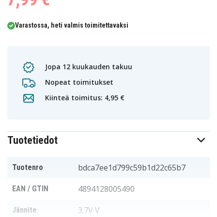
Varastossa, heti valmis toimitettavaksi
Jopa 12 kuukauden takuu
Nopeat toimitukset
Kiinteä toimitus: 4,95 €
Tuotetiedot
bdca7ee1d799c59b1d22c65b7
Tuotenro
4894128005490
EAN / GTIN
3.7V V
Jännite