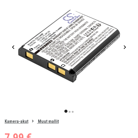
Item
1
item
item
item
of
0
Kamera-akut
Muut mallit
1
2
3
7,99 €