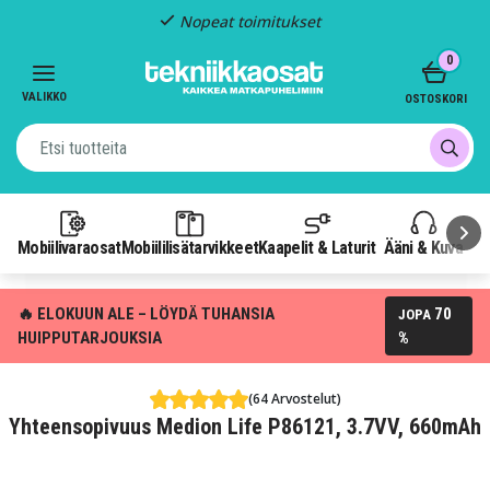
Nopeat toimitukset
Item
0
2
of
VALIKKO
OSTOSKORI
3
Mobiilivaraosat
Mobiililisätarvikkeet
Kaapelit & Laturit
Ääni & Kuva
P
🔥 ELOKUUN ALE – LÖYDÄ TUHANSIA
70
JOPA
HUIPPUTARJOUKSIA
%
(64 Arvostelut)
Yhteensopivuus Medion Life P86121, 3.7VV, 660mAh