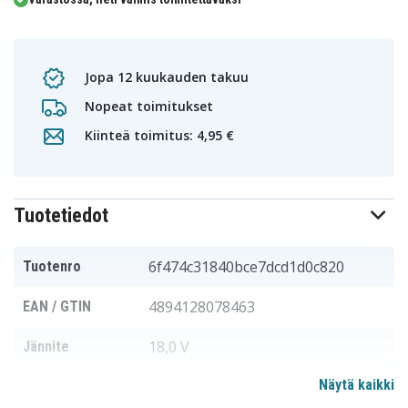
Jopa 12 kuukauden takuu
Nopeat toimitukset
Kiinteä toimitus: 4,95 €
Tuotetiedot
6f474c31840bce7dcd1d0c820
Tuotenro
4894128078463
EAN / GTIN
18,0 V
Jännite
Näytä kaikki
Metabo
Sopii merkkiin