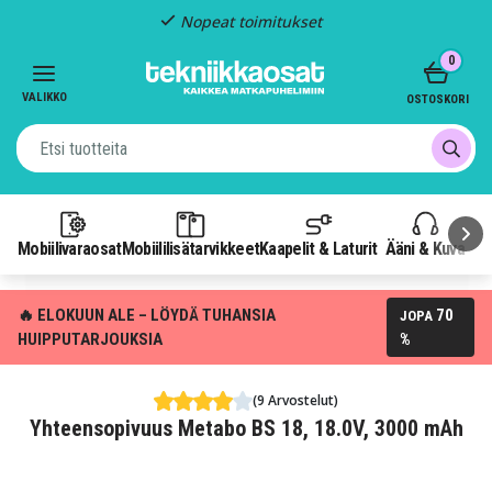
Nopeat toimitukset
Item
0
2
of
VALIKKO
OSTOSKORI
3
Mobiilivaraosat
Mobiililisätarvikkeet
Kaapelit & Laturit
Ääni & Kuva
P
🔥 ELOKUUN ALE – LÖYDÄ TUHANSIA
70
JOPA
HUIPPUTARJOUKSIA
%
(9 Arvostelut)
Yhteensopivuus Metabo BS 18, 18.0V, 3000 mAh