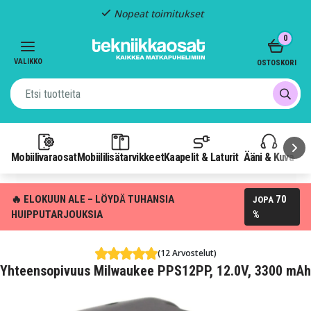
Nopeat toimitukset
Item
0
2
of
VALIKKO
OSTOSKORI
3
Mobiilivaraosat
Mobiililisätarvikkeet
Kaapelit & Laturit
Ääni & Kuva
P
🔥 ELOKUUN ALE – LÖYDÄ TUHANSIA
70
JOPA
HUIPPUTARJOUKSIA
%
(12 Arvostelut)
Yhteensopivuus Milwaukee PPS12PP, 12.0V, 3300 mAh