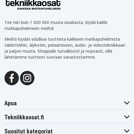
Milwaukee
Milwaukee
Milwaukee
PEP12
PEP12T
PEP12TX
Milwaukee PES
Milwaukee
Milwaukee
12 T
PES12
PES12T
Milwaukee PJX
Milwaukee
Milwaukee PLD
Tee niin kuin 1 000 000 muuta asiakasta, löydä kaikki
12PP
PJX12PP
12 X
matkapuhelimeen meiltä!
Milwaukee PLD
Milwaukee PN
Milwaukee PN12
12X
12PP
Power Plus
Meiltä löydät edullisia tuotteita kaikkeen matkapuhelimista
Milwaukee
Milwaukee
Milwaukee PPS
PPS12 Power
tabletteihin, älykotiin, pelaamiseen, audio- ja videotekniikkaan
PN12PP
12PP
Plus
ja paljon muuta. Shoppaile turvallisesti ja nopeasti, sillä
Milwaukee
Milwaukee
Milwaukee PSG
lähetämme tuotteet suoraan varastostamme.
PSG12 Power
PPS12PP
12PP
Plus
Milwaukee
Milwaukee PSM
Milwaukee
PSG12PP
12PP
PSM12PP
Apua
Tekniikkaosat.fi
Suositut kategoriat