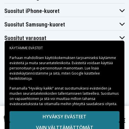
Suositut iPhone-kuoret
Suositut Samsung-kuoret
Suositut varaosat
KÄYTÄMME EVÄSTEIT
Parhaan mahdollisen käyttökokemuksen tarjoamiseksi käytämme
evästeitä
ja muita seurantatekniikoita. Evästeitä voidaan käyttää
personoituun ja ei-personoituun mainontaan. Lue lisää
Maksuvaihtoehdot
evästekäytännöstämme ja siitä, miten
Google käsittelee
henkilötietoja
.
Toimitusvaihtoehdot
Painamalla ”Hyväksy kaikki” annat suostumuksesi evästeiden ja
muiden seurantatekniikoiden tallentamiseen laitteellesi. Suostumus
on vapaaehtoinen ja sitä voi muuttaa milloin tahansa
evästeasetuksista tai ottamalla meihin yhteyttä saadaksesi ohjeita.
Copyright © 2026, Spares Nordic AB
HYVÄKSY EVÄSTEET
54,99 €
Milwaukee PPS12PP, 12.0V, 3300 mAh
SIVULLA MAINITUT TAVARAMERKIT OVAT OMISTAJIENSA
VAIN VÄLTTÄMÄTTÖMÄT
OMAISUUTTA.