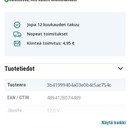
Jopa 12 kuukauden takuu
Nopeat toimitukset
Kiinteä toimitus: 4,95 €
Tuotetiedot
3b41999404a03e0b4c5ac754c
Tuotenro
4894128074489
EAN / GTIN
12,0 V
Jännite
Näytä kaikki
AEG
Sopii merkkiin