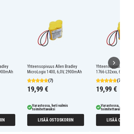
adley
Yhteensopivuus Allen Bradley
Yhteensopivuus Allen 
 2900mAh
MicroLogix 1400, 6,0V, 2900mAh
1766-L32xxx, 6,0V, 2
(7)
(7)
19,99 €
19,99 €
Varastossa, heti valmis
Varastossa, heti valm
toimitettavaksi
toimitettavaksi
IIN
LISÄÄ OSTOSKORIIN
LISÄÄ OSTOSKO