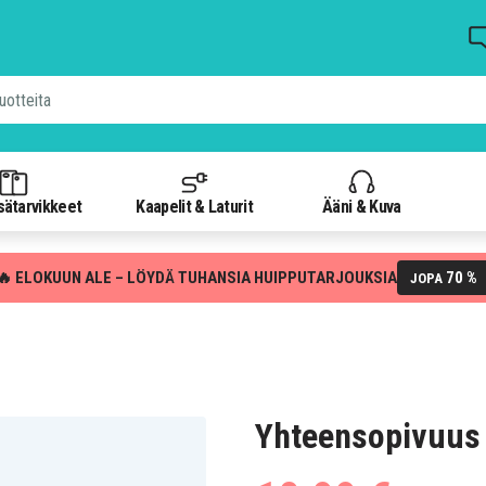
isätarvikkeet
Kaapelit & Laturit
Ääni & Kuva
🔥 ELOKUUN ALE – LÖYDÄ TUHANSIA HUIPPUTARJOUKSIA
70 %
JOPA
Yhteensopivuus 