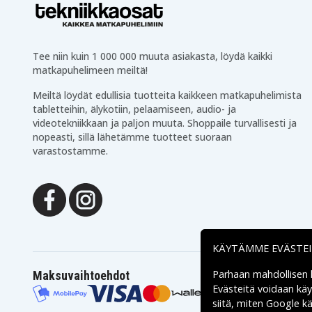
AnS Series PLC
Mitsubishi Q
6b80be72757510e4ffb27
Tuotenro
Tee niin kuin 1 000 000 muuta asiakasta, löydä kaikki
matkapuhelimeen meiltä!
4894128098027
EAN / GTIN
Meiltä löydät edullisia tuotteita kaikkeen matkapuhelimista
tabletteihin, älykotiin, pelaamiseen, audio- ja
3,6 V
Jännite
videotekniikkaan ja paljon muuta. Shoppaile turvallisesti ja
nopeasti, sillä lähetämme tuotteet suoraan
Mitsubishi
Sopii merkkiin
varastostamme.
Li-MnO2
akun tyyppi
38,8 x 18,6 x 16 mm
Mitat
1700 mAh
Kapasiteetti
KÄYTÄMME EVÄSTE
Parhaan mahdollisen
Maksuvaihtoehdot
Akku korvaa:
Evästeitä voidaan kä
A6BAT
A6BAT-MRBAT
siitä, miten
Google käs