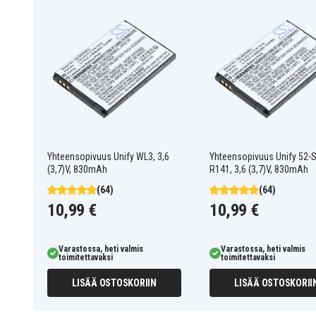
Mitsubish
A1FXCPU
A1S
A2S
AnS
MR-J2
MR-J2A
MR-2JS
Yhteensopivuus Unify WL3, 3,6
Yhteensopivuus Unify 52-
Q
(3,7)V, 830mAh
R141, 3,6 (3,7)V, 830mAh
RH-5AH
(64)
(64)
RH-10AH
10,99 €
10,99 €
RH-15AH
RP-1AH
RP-3AH
Varastossa, heti valmis
Varastossa, heti valmis
toimitettavaksi
toimitettavaksi
RP-5AH
RV-1A
LISÄÄ OSTOSKORIIN
LISÄÄ OSTOSKORII
RV-2AJ