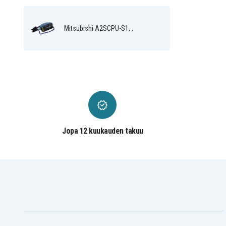
RP-5AH
RV-1A
Mitsubishi A2SCPU-S1, ,
RV-2AJ
RV-3AL
RV-4A
RV-5AJ
RV-6S
RV-12S
A2ASCPU-S30
A2SCPU-S1
A1SJHCPU-S8
Jopa 12 kuukauden takuu
A2USHCPU-S1
A73CPU-S3
A1FXCPU Robot Control PLC
A1FX CPU Robot Control PLC
A Series PLCs
A1S Series PLC
A2S Series PLCs