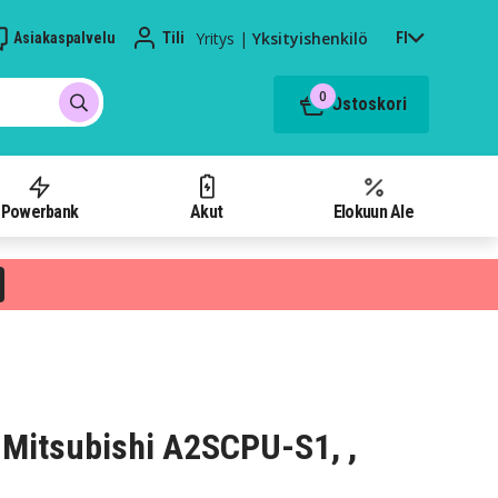
Yritys
|
Yksityishenkilö
Asiakaspalvelu
Tili
FI
0
Ostoskori
Powerbank
Akut
Elokuun Ale
Mitsubishi A2SCPU-S1, ,