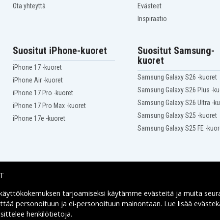
Ota yhteyttä
Evästeet
Inspiraatio
e5a8
Suositut iPhone-kuoret
Suositut Samsung-
kuoret
iPhone 17 -kuoret
Samsung Galaxy S26 -kuoret
iPhone Air -kuoret
Samsung Galaxy S26 Plus -ku
iPhone 17 Pro -kuoret
Samsung Galaxy S26 Ultra -ku
iPhone 17 Pro Max -kuoret
Samsung Galaxy S25 -kuoret
iPhone 17e -kuoret
Samsung Galaxy S25 FE -kuor
IT
 käyttökokemuksen tarjoamiseksi käytämme
evästeitä
ja muita seur
Toimitusvaihtoehdot
yttää personoituun ja ei-personoituun mainontaan. Lue lisää eväst
B9670-MC
ittelee henkilötietoja
.