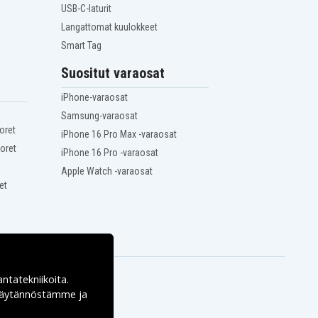
USB-C-laturit
Langattomat kuulokkeet
Smart Tag
Suositut varaosat
iPhone-varaosat
Samsung-varaosat
oret
iPhone 16 Pro Max -varaosat
oret
iPhone 16 Pro -varaosat
Apple Watch -varaosat
et
antatekniikoita.
ekäytännöstämme ja