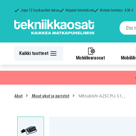
Jopa 12 kuukauden takuu
Nopeat toimitukset
Kiinteä toimitus: 4,95 €
Kaikki tuotteet
Mobiilivaraosat
Mobiilil
Mitsubishi A2SCPU-S1, ,
Akut
Muut akut ja paristot