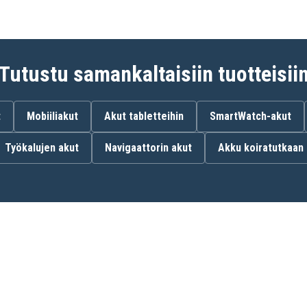
Tutustu samankaltaisiin tuotteisii
t
Mobiiliakut
Akut tabletteihin
SmartWatch-akut
Työkalujen akut
Navigaattorin akut
Akku koiratutkaan