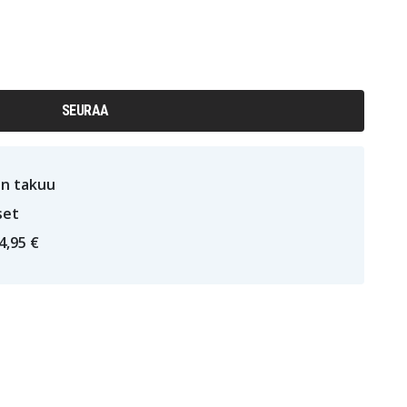
SEURAA
n takuu
set
4,95 €