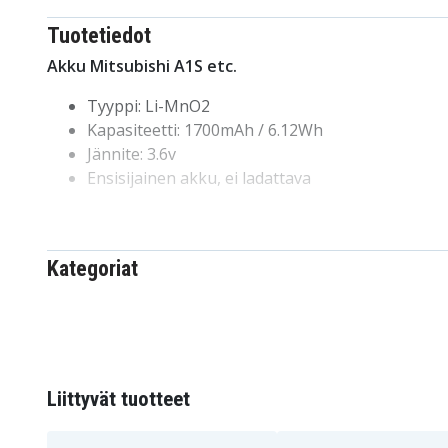
Tuotetiedot
Akku Mitsubishi A1S etc.
Tyyppi:
Li-MnO2
Kapasiteetti:
1700mAh / 6.12Wh
Jännite:
3.6v
Ensisijainen akku, ei ladattava
Akku vaihtuu
:
Mitsubishi
Kategoriat
B9670-MC
A6BAT
A6BAT-MRBAT
RH-5AH
B9670MC
Liittyvät tuotteet
Sopii
: