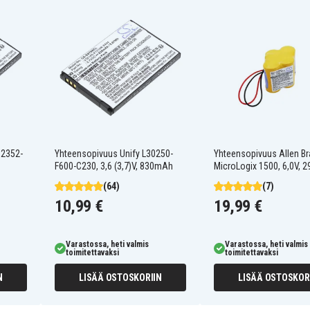
S2352-
Yhteensopivuus Unify L30250-
Yhteensopivuus Allen Br
F600-C230, 3,6 (3,7)V, 830mAh
MicroLogix 1500, 6,0V,
(64)
(7)
10,99 €
19,99 €
Varastossa, heti valmis
Varastossa, heti valmis
toimitettavaksi
toimitettavaksi
N
LISÄÄ OSTOSKORIIN
LISÄÄ OSTOSKOR