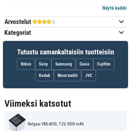
Näytä kaikki
Arlo
Sopii merkkiin
Arvostelut
45,22 x 37,35 x 50,92 mm
Mitat
Kategoriat
3000 mAh
Kapasiteetti
Tutustu samankaltaisiin tuotteisiin
Akku korvaa:
A-2
Nikon
Sony
Samsung
Casio
Fujifilm
Kodak
Muut mallit
JVC
Akku on yhteensopiva seuraavien mallien kanssa:
Arlo Go
Arlo VMA4410
Arlo VML4030
Netgear
Netgear
Netgear Arlo Go
VMA4410
VML4030
Viimeksi katsotut
Netgear VML4030, 7.2V, 3000 mAh