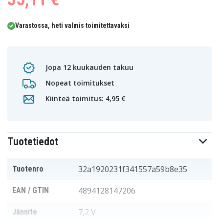
Varastossa, heti valmis toimitettavaksi
Jopa 12 kuukauden takuu
Nopeat toimitukset
Kiinteä toimitus: 4,95 €
Tuotetiedot
32a1920231f341557a59b8e35
Tuotenro
4894128147206
EAN / GTIN
7,2 V
Jännite