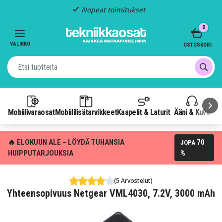
Nopeat toimitukset
Item
0
2
of
VALIKKO
OSTOSKORI
3
Mobiilivaraosat
Mobiililisätarvikkeet
Kaapelit & Laturit
Ääni & Kuva
P
🔥 ELOKUUN ALE – LÖYDÄ TUHANSIA
70
JOPA
HUIPPUTARJOUKSIA
%
(5 Arvostelut)
Yhteensopivuus Netgear VML4030, 7.2V, 3000 mAh