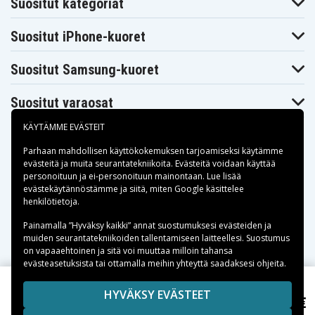
Suositut kategoriat
Suositut iPhone-kuoret
Suositut Samsung-kuoret
Suositut varaosat
KÄYTÄMME EVÄSTEIT
Parhaan mahdollisen käyttökokemuksen tarjoamiseksi käytämme
evästeitä
ja muita seurantatekniikoita. Evästeitä voidaan käyttää
personoituun ja ei-personoituun mainontaan. Lue lisää
Maksuvaihtoehdot
evästekäytännöstämme ja siitä, miten
Google käsittelee
henkilötietoja
.
Toimitusvaihtoehdot
Painamalla ”Hyväksy kaikki” annat suostumuksesi evästeiden ja
muiden seurantatekniikoiden tallentamiseen laitteellesi. Suostumus
on vapaaehtoinen ja sitä voi muuttaa milloin tahansa
evästeasetuksista tai ottamalla meihin yhteyttä saadaksesi ohjeita.
Copyright © 2026, Spares Nordic AB
HYVÄKSY EVÄSTEET
35,11 €
Netgear VML4030, 7.2V, 3000 mAh
SIVULLA MAINITUT TAVARAMERKIT OVAT OMISTAJIENSA