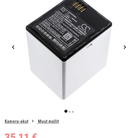
Item
1
item
item
item
of
0
Kamera-akut
Muut mallit
1
2
3
35,11 €