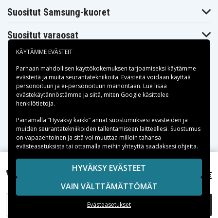
Suositut Samsung-kuoret
Suositut varaosat
KÄYTÄMME EVÄSTEIT
Parhaan mahdollisen käyttökokemuksen tarjoamiseksi käytämme
evästeitä
ja muita seurantatekniikoita. Evästeitä voidaan käyttää
personoituun ja ei-personoituun mainontaan. Lue lisää
Maksuvaihtoehdot
evästekäytännöstämme ja siitä, miten
Google käsittelee
henkilötietoja
.
Toimitusvaihtoehdot
Painamalla ”Hyväksy kaikki” annat suostumuksesi evästeiden ja
muiden seurantatekniikoiden tallentamiseen laitteellesi. Suostumus
on vapaaehtoinen ja sitä voi muuttaa milloin tahansa
evästeasetuksista tai ottamalla meihin yhteyttä saadaksesi ohjeita.
Copyright © 2026, Spares Nordic AB
HYVÄKSY EVÄSTEET
8,99 €
Nokia 6126, 3.6V (3.7V), 900 mAh
SIVULLA MAINITUT TAVARAMERKIT OVAT OMISTAJIENSA
VAIN VÄLTTÄMÄTTÖMÄT
OMAISUUTTA.
LISÄÄ OSTOSKORIIN
Evästeasetukset