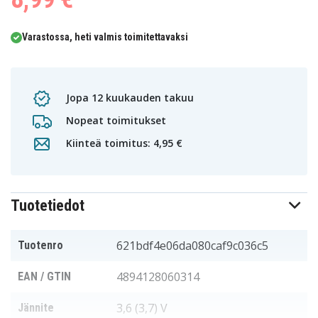
Varastossa, heti valmis toimitettavaksi
Jopa 12 kuukauden takuu
Nopeat toimitukset
Kiinteä toimitus: 4,95 €
Tuotetiedot
621bdf4e06da080caf9c036c5
Tuotenro
4894128060314
EAN / GTIN
3,6 (3,7) V
Jännite