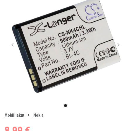
Item
1
item
of
0
Mobiiliakut
Nokia
1
8,99 €