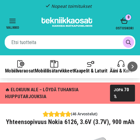
Nopeat toimitukset
Item
0
2
of
VALIKKO
OSTOSKORI
3
Mobiilivaraosat
Mobiililisätarvikkeet
Kaapelit & Laturit
Ääni & Kuva
P
🔥 ELOKUUN ALE – LÖYDÄ TUHANSIA
70
JOPA
HUIPPUTARJOUKSIA
%
(46 Arvostelut)
Yhteensopivuus Nokia 6126, 3.6V (3.7V), 900 mAh