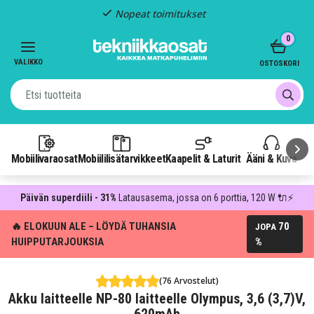
Nopeat toimitukset
Item
0
2
of
VALIKKO
OSTOSKORI
3
Mobiilivaraosat
Mobiililisätarvikkeet
Kaapelit & Laturit
Ääni & Kuva
P
Päivän superdiili - 31%
Latausasema, jossa on 6 porttia, 120 W 🔌⚡
🔥 ELOKUUN ALE – LÖYDÄ TUHANSIA
70
JOPA
HUIPPUTARJOUKSIA
%
(76 Arvostelut)
Akku laitteelle NP-80 laitteelle Olympus, 3,6 (3,7)V,