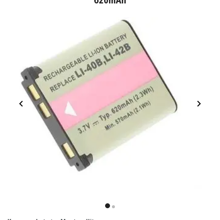
620mAh
Item
1
item
item
of