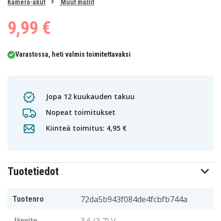
0
Kamera-akut
Muut mallit
1
2
9,99 €
Varastossa, heti valmis toimitettavaksi
Jopa 12 kuukauden takuu
Nopeat toimitukset
Kiinteä toimitus: 4,95 €
Tuotetiedot
72da5b943f084de4fcbfb744a
Tuotenro
Jännite