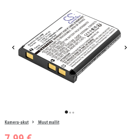
Item
1
item
item
item
of
0
Kamera-akut
Muut mallit
1
2
3
7,99 €