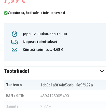
Varastossa, heti valmis toimitettavaksi
Jopa 12 kuukauden takuu
Nopeat toimitukset
Kiinteä toimitus: 4,95 €
Tuotetiedot
1dc8c1a8f44a5cab16e9f922a
Tuotenro
4894128005490
EAN / GTIN
3.7V V
Jännite