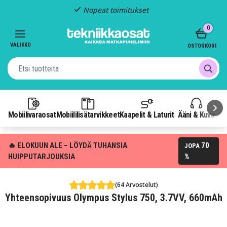
Nopeat toimitukset
Item
0
2
of
VALIKKO
OSTOSKORI
3
Mobiilivaraosat
Mobiililisätarvikkeet
Kaapelit & Laturit
Ääni & Kuva
P
🔥 ELOKUUN ALE – LÖYDÄ TUHANSIA
70
JOPA
HUIPPUTARJOUKSIA
%
(64 Arvostelut)
Yhteensopivuus Olympus Stylus 750, 3.7VV, 660mAh