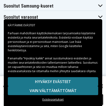
WG-2
WG-2 GPS
WG1
Suositut Samsung-kuoret
Pentax Optio
Pentax WG-10
Pentax WG-3
X70
Pentax WG-3
Pentax WG-4
Pentax X70
Suositut varaosat
GPS
Ricoh CX3
Ricoh CX4
Ricoh CX5
KÄYTÄMME EVÄSTEIT
Ricoh CX6
Ricoh HZ15
Ricoh PX
Ricoh Theta 360
Parhaan mahdollisen käyttökokemuksen tarjoamiseksi käytämme
Degree
Ricoh THETA X
Ricoh Theta 360
Spherical
evästeitä
ja muita seurantatekniikoita. Evästeitä voidaan käyttää
360 camera
Panorama
personoituun ja ei-personoituun mainontaan. Lue lisää
Camera
Maksuvaihtoehdot
evästekäytännöstämme ja siitä, miten
Google käsittelee
Ricoh Theta X
Ricoh Theta S
Ricoh Theta V
henkilötietoja
.
360° Camera
Ricoh Theta Z1
Ricoh WG-2
Ricoh WG-20
Toimitusvaihtoehdot
Painamalla ”Hyväksy kaikki” annat suostumuksesi evästeiden ja
Ricoh WG-4
Ricoh WG-4 GPS
Ricoh WG-5 GPS
muiden seurantatekniikoiden tallentamiseen laitteellesi. Suostumus
Ricoh WG-6
on vapaaehtoinen ja sitä voi muuttaa milloin tahansa
evästeasetuksista tai ottamalla meihin yhteyttä saadaksesi ohjeita.
Copyright © 2026, Spares Nordic AB
HYVÄKSY EVÄSTEET
SIVULLA MAINITUT TAVARAMERKIT OVAT OMISTAJIENSA
7,99 €
Olympus VH-410, 3,7V, 800mAh
VAIN VÄLTTÄMÄTTÖMÄT
OMAISUUTTA.
LISÄÄ OSTOSKORIIN
Evästeasetukset