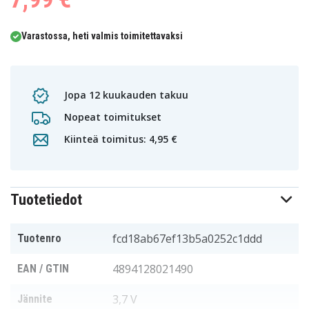
Varastossa, heti valmis toimitettavaksi
Jopa 12 kuukauden takuu
Nopeat toimitukset
Kiinteä toimitus: 4,95 €
Tuotetiedot
fcd18ab67ef13b5a0252c1ddd
Tuotenro
4894128021490
EAN / GTIN
3,7 V
Jännite