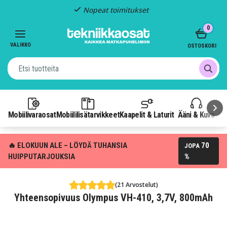
Nopeat toimitukset
Item
0
2
of
VALIKKO
OSTOSKORI
3
Mobiilivaraosat
Mobiililisätarvikkeet
Kaapelit & Laturit
Ääni & Kuva
P
🔥 ELOKUUN ALE – LÖYDÄ TUHANSIA
70
JOPA
HUIPPUTARJOUKSIA
%
(21 Arvostelut)
Yhteensopivuus Olympus VH-410, 3,7V, 800mAh