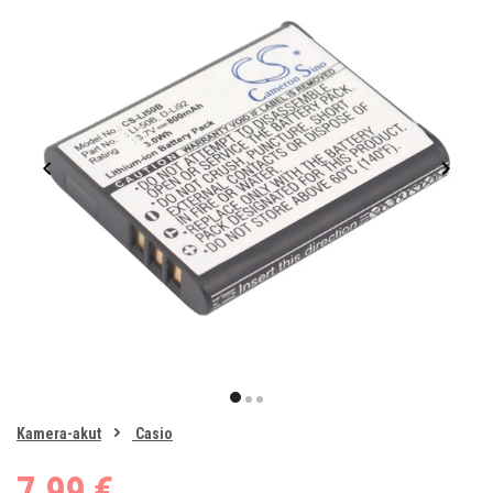
Item
1
item
item
item
of
0
Kamera-akut
Casio
1
2
3
7,99 €