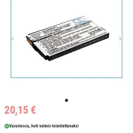
Item
1
item
20,15 €
of
0
1
Varastossa, heti valmis toimitettavaksi