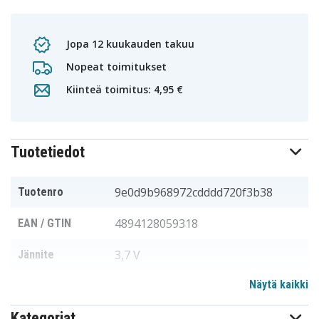
Jopa 12 kuukauden takuu
Nopeat toimitukset
Kiinteä toimitus: 4,95 €
Tuotetiedot
9e0d9b968972cdddd720f3b38
Tuotenro
4894128059318
EAN / GTIN
3,7 V
Jännite
Näytä kaikki
Optoma
Sopii merkkiin
Kategoriat
65,00 x 68,80 x 5,50 mm
Mitat