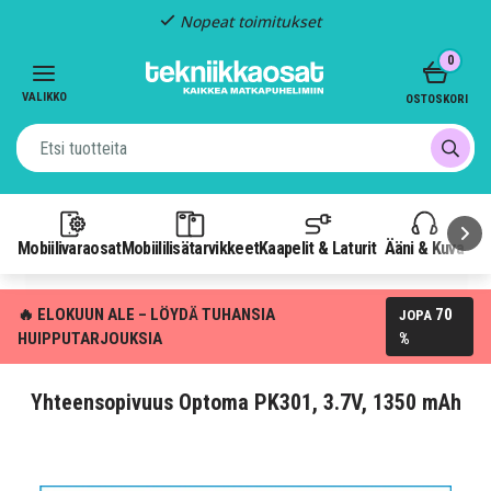
Nopeat toimitukset
Item
0
2
of
VALIKKO
OSTOSKORI
3
Mobiilivaraosat
Mobiililisätarvikkeet
Kaapelit & Laturit
Ääni & Kuva
P
🔥 ELOKUUN ALE – LÖYDÄ TUHANSIA
70
JOPA
HUIPPUTARJOUKSIA
%
Yhteensopivuus Optoma PK301, 3.7V, 1350 mAh