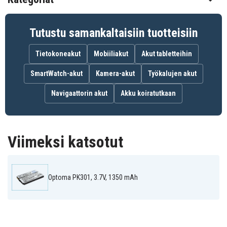
1350 mAh
Kapasiteetti
Tutustu samankaltaisiin tuotteisiin
Akku korvaa:
Tietokoneakut
Mobiiliakut
Akut tabletteihin
46.8CU01G001
BBPK3ALIS
SmartWatch-akut
Kamera-akut
Työkalujen akut
Navigaattorin akut
Akku koiratutkaan
Akku on yhteensopiva seuraavien mallien kanssa:
Optoma PK201
Optoma PK301
Viimeksi katsotut
Optoma PK301, 3.7V, 1350 mAh