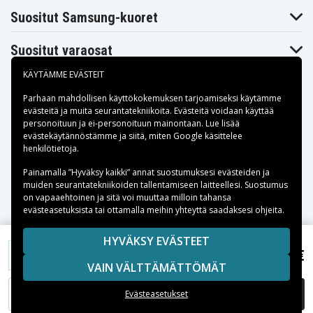
Suositut Samsung-kuoret
Suositut varaosat
KÄYTÄMME EVÄSTEIT
Parhaan mahdollisen käyttökokemuksen tarjoamiseksi käytämme
evästeitä
ja muita seurantatekniikoita. Evästeitä voidaan käyttää
personoituun ja ei-personoituun mainontaan. Lue lisää
Maksuvaihtoehdot
evästekäytännöstämme ja siitä, miten
Google käsittelee
henkilötietoja
.
Toimitusvaihtoehdot
Painamalla ”Hyväksy kaikki” annat suostumuksesi evästeiden ja
muiden seurantatekniikoiden tallentamiseen laitteellesi. Suostumus
on vapaaehtoinen ja sitä voi muuttaa milloin tahansa
evästeasetuksista tai ottamalla meihin yhteyttä saadaksesi ohjeita.
Copyright © 2026, Spares Nordic AB
HYVÄKSY EVÄSTEET
SIVULLA MAINITUT TAVARAMERKIT OVAT OMISTAJIENSA
20,15 €
Optoma PK301, 3.7V, 1350 mAh
VAIN VÄLTTÄMÄTTÖMÄT
OMAISUUTTA.
LISÄÄ OSTOSKORIIN
Evästeasetukset