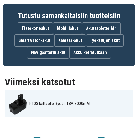
Ryobi CCG-180L
1801M
1801/DM
Ryobi CCS-
Ryobi CCS-
Ryobi CCS-
1801/LM
1801D
1801LM
Tutustu samankaltaisiin tuotteisiin
Ryobi CDA-
Ryobi CCW-180L
Ryobi CDA1802
18021B
Tietokoneakut
Mobiiliakut
Akut tabletteihin
Ryobi
Ryobi
Ryobi
CDA18021B
CDA18022B
CDA1802M
Ryobi CDI-
SmartWatch-akut
Kamera-akut
Työkalujen akut
Ryobi CDC-181M
Ryobi CDI-1802
1802M
Ryobi CDI-
Ryobi
Ryobi CDI-1803
Navigaattorin akut
Akku koiratutkaan
1803M
CDL1802P4
Ryobi CFP-
Ryobi CDR180M
Ryobi CFA-180M
180FM
Ryobi CFP-
Ryobi CHD-
Ryobi CFP-180S
180SM
1801M
Viimeksi katsotut
Ryobi CHI-
Ryobi CHP-
Ryobi CHV-180L
1802M
1802M
Ryobi CHV-
Ryobi CID-
Ryobi CID-1803L
18WDM
1802M
Ryobi CID-
Ryobi CID-182L
Ryobi CID-183L
P103 laitteelle Ryobi, 18V, 3000mAh
1803M
Ryobi CJSP-
Ryobi CJS-180L
Ryobi CJS-180LM
1801QEOM
Ryobi CJSP-
Ryobi CJSP-
Ryobi CMD-1802
180QEO
180QEOM
Ryobi CMD-
Ryobi CMI-
Ryobi CMI-1802
1802M
1802M