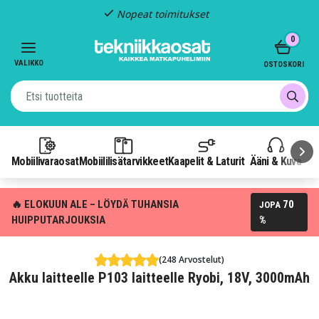
Nopeat toimitukset
Item
0
2
of
VALIKKO
OSTOSKORI
3
Mobiilivaraosat
Mobiililisätarvikkeet
Kaapelit & Laturit
Ääni & Kuva
P
🔥 ELOKUUN ALE – LÖYDÄ TUHANSIA
70
JOPA
HUIPPUTARJOUKSIA
%
(248 Arvostelut)
Akku laitteelle P103 laitteelle Ryobi, 18V, 3000mAh