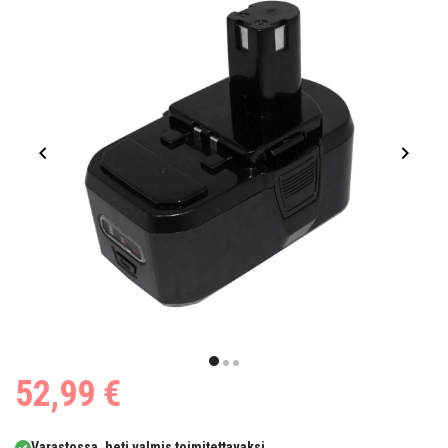
Item
1
item
item
item
52,99 €
of
0
1
2
3
Varastossa, heti valmis toimitettavaksi