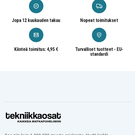
Ryobi CNS-
Ryobi CML-180M
Ryobi CNS-180L
1801M
Ryobi CP-180M
Ryobi CPD-1800
Ryobi CPL-180M
Ryobi CRA-180M
Ryobi CRH1801
Ryobi CRO-180M
Jopa 12 kuukauden takuu
Nopeat toimitukset
Ryobi CRP-
Ryobi CRP-
Ryobi CRP-1801
1801/DM
1801D
Ryobi CRS 1803
Ryobi CRS-180L
Ryobi CSL-180L
Ryobi CSS-
Ryobi CSS-180L
Ryobi CST-180M
1801M
Kiinteä toimitus: 4,95 €
Turvalliset tuotteet - EU-
Ryobi CTR-180L
Ryobi CW-1800
Ryobi LCD1802
standardi
Ryobi
Ryobi
Ryobi LCD1802M
LCD18021B
LCD18022B
Ryobi LDD-
Ryobi LCS-180
Ryobi LDD-1802
1802PB
Ryobi
Ryobi
Ryobi LFP-1802S
LDD1801PB
LDD1802PB
Ryobi LRS-180
Ryobi OBL-1801
Ryobi OCS-1840
Ryobi OHT
Ryobi OGS-1820
Ryobi OHT-1850
1855R
Ryobi OLT-1830
Ryobi ONE+
Ryobi OPS-1820
Ryobi OWD-
Ryobi ORS-1801
Ryobi P200
1801M
Ryobi P2000
Ryobi P2002
Ryobi P201
Ryobi P203
Ryobi P204
Ryobi P206
Ryobi P2060
Ryobi P208B
Ryobi P210
Ryobi P2100
Ryobi P2102
Ryobi P2105