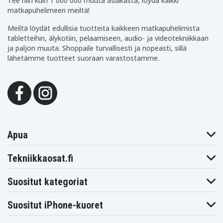
Tee niin kuin 1 000 000 muuta asiakasta, löydä kaikki
Ryobi P211
Ryobi P220
Ryobi P221
matkapuhelimeen meiltä!
Ryobi P230
Ryobi P234G
Ryobi P236
Ryobi P236A
Ryobi P240
Ryobi P2400
Meiltä löydät edullisia tuotteita kaikkeen matkapuhelimista
Ryobi P241
Ryobi P246
Ryobi P250
tabletteihin, älykotiin, pelaamiseen, audio- ja videotekniikkaan
Ryobi P2500
Ryobi P2600
Ryobi P2603
ja paljon muuta. Shoppaile turvallisesti ja nopeasti, sillä
Ryobi P271
Ryobi P300
Ryobi P301
lähetämme tuotteet suoraan varastostamme.
Ryobi P310
Ryobi P3200
Ryobi P3300
Ryobi P3310
Ryobi P340
Ryobi P400
Ryobi P410
Ryobi P420
Ryobi P430
Ryobi P500
Ryobi P501
Ryobi P506
Ryobi P510
Ryobi P514
Ryobi P520
Ryobi P521
Ryobi P522
Ryobi P530
Ryobi P540
Ryobi P570
Ryobi P600
Ryobi P610
Ryobi P620
Ryobi P631K
Apua
Ryobi P650
Ryobi P700
Ryobi P701G
Ryobi P703
Ryobi P704
Ryobi P710
Tekniikkaosat.fi
Ryobi P711
Ryobi P715
Ryobi P716
Ryobi P730
Ryobi P731
Ryobi P740
Ryobi P741
Ryobi P780
Ryobi P813
Suositut kategoriat
Ryobi P835
Ryobi R18ALF-0
Ryobi R18I-0
Ryobi
Ryobi R18SDS-0
Ryobi RFL180M
Suositut iPhone-kuoret
RAD1801M
Ryobi
Ryobi
Ryobi ZRP813
RLT183225F
RMT1801M