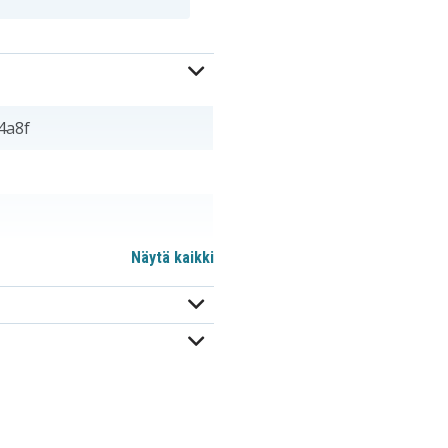
4a8f
Näytä kaikki
CGA-S002A/1B
CGR-S002