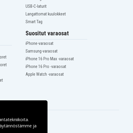
USB-C-laturit
Langattomat kuulokkeet
Smart Tag
Suositut varaosat
iPhone-varaosat
Samsung-varaosat
oret
iPhone 16 Pro Max -varaosat
oret
iPhone 16 Pro -varaosat
Apple Watch -varaosat
et
antatekniikoita.
ekäytännöstämme ja