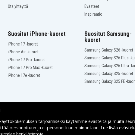
Ota yhteyttä
Evästeet
Inspiraatio
Suositut iPhone-kuoret
Suositut Samsung-
kuoret
iPhone 17 -kuoret
Samsung Galaxy S26 -kuoret
iPhone Air -kuoret
Samsung Galaxy S26 Plus -ku
iPhone 17 Pro -kuoret
Samsung Galaxy S26 Ultra -ku
iPhone 17 Pro Max -kuoret
Samsung Galaxy S25 -kuoret
iPhone 17e -kuoret
Samsung Galaxy S25 FE -kuor
IT
 käyttökokemuksen tarjoamiseksi käytämme
evästeitä
ja muita seur
Toimitusvaihtoehdot
yttää personoituun ja ei-personoituun mainontaan. Lue lisää eväst
ittelee henkilötietoja
.