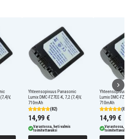
nic
Yhteensopivuus Panasonic
Yhteensopivuus Pana
(7,4)V,
Lumix DMC-FZ7EE-K, 7,2 (7,4)V,
Lumix DMC-FZ30EG-K, 7
710mAh
710mAh
(82)
(82)
14,99 €
14,99 €
Varastossa, heti valmis
Varastossa, heti valm
toimitettavaksi
toimitettavaksi