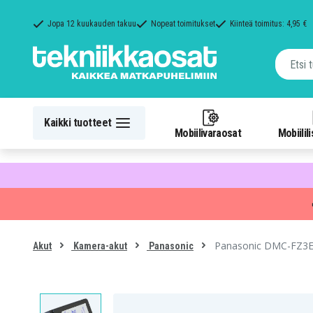
Jopa 12 kuukauden takuu
Nopeat toimitukset
Kiinteä toimitus: 4,95 €
Kaikki tuotteet
Mobiilivaraosat
Mobiilil
Panasonic DMC-FZ3EG
Akut
Kamera-akut
Panasonic