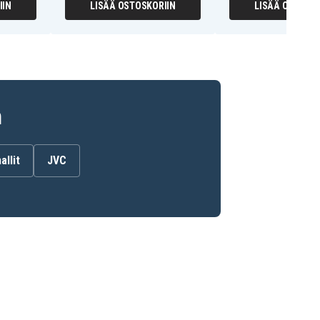
IIN
LISÄÄ OSTOSKORIIN
LISÄÄ OSTOSKO
n
allit
JVC