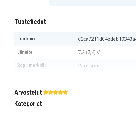
Tuotetiedot
d2ca7211d04edeb10343a
Tuotenro
7,2 (7,4) V
Jännite
Panasonic
Sopii merkkiin
44x36x12 mm
Mitat
Arvostelut
720 mAh
Kapasiteetti
Kategoriat
Akku korvaa:
CGA-S002
CGA-S002A
CGA-S002E
CGA-S002E/1B
CGR-S002E
DMW-BM7