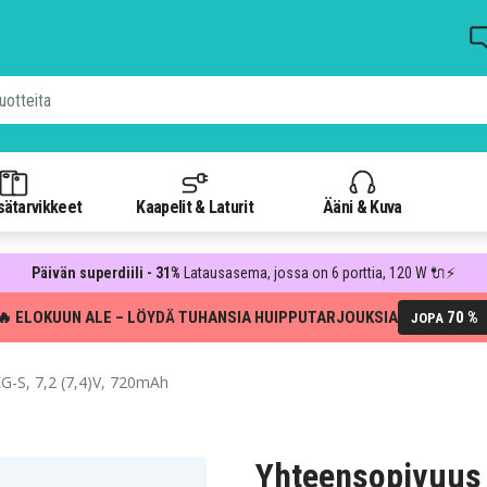
isätarvikkeet
Kaapelit & Laturit
Ääni & Kuva
Päivän superdiili - 31%
Latausasema, jossa on 6 porttia, 120 W 🔌⚡
🔥 ELOKUUN ALE – LÖYDÄ TUHANSIA HUIPPUTARJOUKSIA
70 %
JOPA
-S, 7,2 (7,4)V, 720mAh
Yhteensopivuus