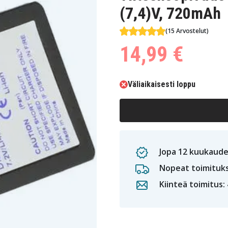
(7,4)V, 720mAh
(15 Arvostelut)
14,99 €
Väliaikaisesti loppu
Jopa 12 kuukaude
Nopeat toimituk
Kiinteä toimitus: 