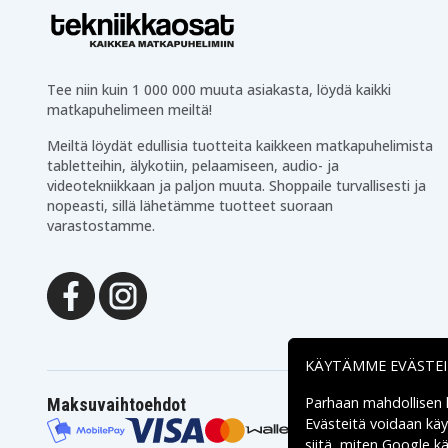
Tee niin kuin 1 000 000 muuta asiakasta, löydä kaikki
matkapuhelimeen meiltä!
Meiltä löydät edullisia tuotteita kaikkeen matkapuhelimista
tabletteihin, älykotiin, pelaamiseen, audio- ja
videotekniikkaan ja paljon muuta. Shoppaile turvallisesti ja
nopeasti, sillä lähetämme tuotteet suoraan
varastostamme.
KÄYTÄMME EVÄSTE
Parhaan mahdollisen
Maksuvaihtoehdot
Evästeitä voidaan kä
siitä, miten
Google käs