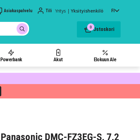
Yritys
|
Yksityishenkilö
Asiakaspalvelu
Tili
FI
0
Ostoskori
Powerbank
Akut
Elokuun Ale
 Panasonic DMC-FZ3EG-S, 7,2