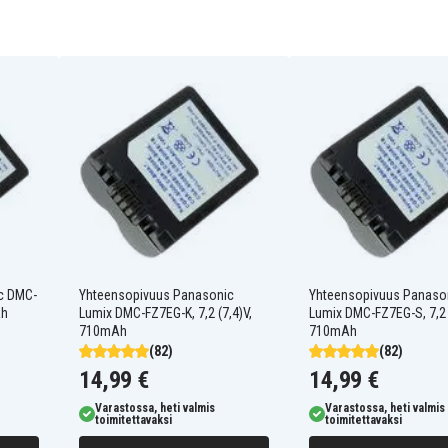
Panasonic DMC-FZ10EG-K
N
Panasonic DMC-FZ15
Panasonic DMC-FZ1A
Panasonic DMC-FZ1B
Panasonic DMC-FZ20
Panasonic DMC-FZ20EG-K
Panasonic DMC-FZ20PP
Panasonic DMC-FZ2E
Panasonic DMC-FZ3B
Panasonic DMC-FZ3PP
S
Panasonic DMC-FZ4PP
Panasonic DMC-FZ5EB
c DMC-
Yhteensopivuus Panasonic
Yhteensopivuus Panaso
K
Ah
Panasonic DMC-FZ5EG-S
Lumix DMC-FZ7EG-K, 7,2 (7,4)V,
Lumix DMC-FZ7EG-S, 7,2 
710mAh
710mAh
Panasonic DMC-FZ5K
Panasonic Lumix DMC-
(82)
(82)
FP3AB
14,99 €
14,99 €
Panasonic Lumix DMC-
FZ10EB
Varastossa, heti valmis
Varastossa, heti valmis
Panasonic Lumix DMC-
toimitettavaksi
toimitettavaksi
FZ10GN