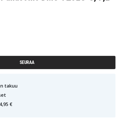
SEURAA
n takuu
set
4,95 €