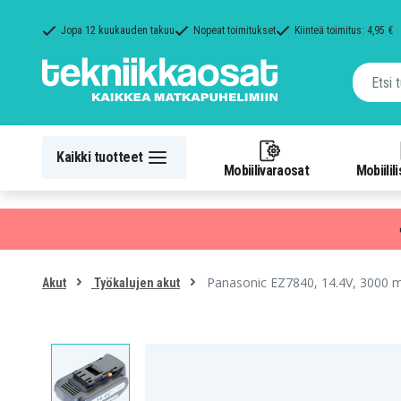
Jopa 12 kuukauden takuu
Nopeat toimitukset
Kiinteä toimitus: 4,95 €
Kaikki tuotteet
Mobiilivaraosat
Mobiilil
Panasonic EZ7840, 14.4V, 3000 
Akut
Työkalujen akut