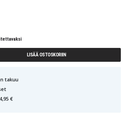
itettavaksi
LISÄÄ OSTOSKORIIN
n takuu
set
4,95 €