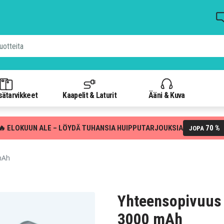
isätarvikkeet
Kaapelit & Laturit
Ääni & Kuva
🔥 ELOKUUN ALE – LÖYDÄ TUHANSIA HUIPPUTARJOUKSIA
70 %
JOPA
mAh
Yhteensopivuus 
3000 mAh