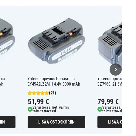
nic
Yhteensopivuus Panasonic
Yhteensopivuus Pana
Ah
EY4542LZ2M, 14.4V, 3000 mAh
EZ7960, 21.6V, 3000 
(21)
51,99 €
79,99 €
Varastossa, heti valmis
Varastossa, heti valm
toimitettavaksi
toimitettavaksi
IIN
LISÄÄ OSTOSKORIIN
LISÄÄ OSTOSKO