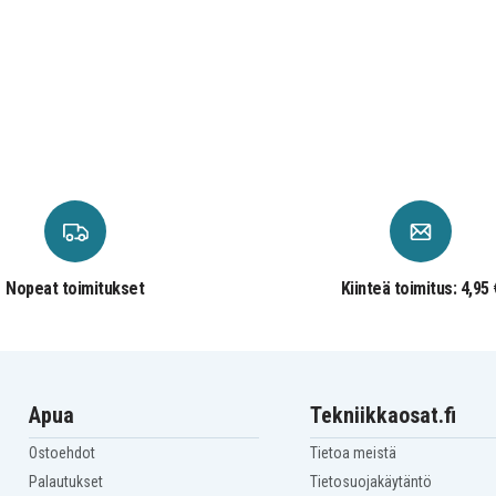
A
Panasonic EZ7546LR2S-B
A
Panasonic EZ7546LZ2S-B
Panasonic EZ7546X-B
Panasonic EZ7547LR
-H
Panasonic EZ7547X
Panasonic EZ7548LE2S
Panasonic EZ7548X
Panasonic EZ7840LR2S-B
B
Panasonic EZ7840LZ2S-R
Panasonic EZ78A1
Panasonic EZ78A1X
Panasonic EZ7940LZ2S
Nopeat toimitukset
Kiinteä toimitus: 4,95 
Apua
Tekniikkaosat.fi
Ostoehdot
Tietoa meistä
Palautukset
Tietosuojakäytäntö