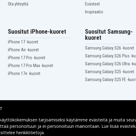
Ota yhteyttä
Evästeet
Inspiraatio
Suositut iPhone-kuoret
Suositut Samsung-
kuoret
iPhone 17 -kuoret
Samsung Galaxy S26 -kuoret
iPhone Air -kuoret
Samsung Galaxy S26 Plus -ku
iPhone 17 Pro -kuoret
Samsung Galaxy S26 Ultra -ku
iPhone 17 Pro Max -kuoret
Samsung Galaxy S25 -kuoret
iPhone 17e -kuoret
Samsung Galaxy S25 FE -kuor
IT
 käyttökokemuksen tarjoamiseksi käytämme
evästeitä
ja muita seur
Toimitusvaihtoehdot
yttää personoituun ja ei-personoituun mainontaan. Lue lisää eväst
ittelee henkilötietoja
.