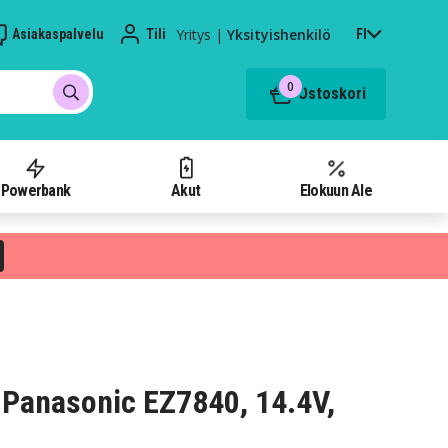
Yritys
|
Yksityishenkilö
Asiakaspalvelu
Tili
FI
0
Ostoskori
Powerbank
Akut
Elokuun Ale
Panasonic EZ7840, 14.4V,