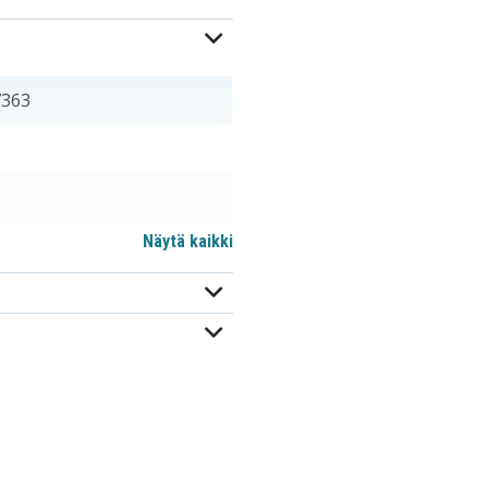
7363
Näytä kaikki
m
EY9L42B
EZ9L42