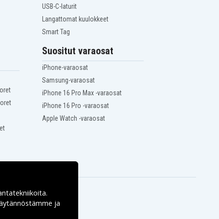
USB-C-laturit
Langattomat kuulokkeet
Smart Tag
Suositut varaosat
iPhone-varaosat
Samsung-varaosat
oret
iPhone 16 Pro Max -varaosat
oret
iPhone 16 Pro -varaosat
Apple Watch -varaosat
et
antatekniikoita.
ekäytännöstämme ja