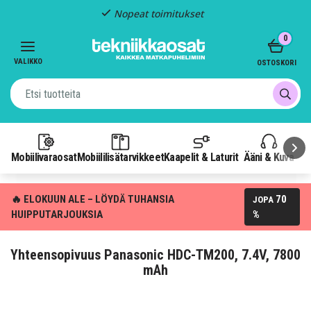
Nopeat toimitukset
Item
0
2
of
VALIKKO
OSTOSKORI
3
Mobiilivaraosat
Mobiililisätarvikkeet
Kaapelit & Laturit
Ääni & Kuva
P
🔥 ELOKUUN ALE – LÖYDÄ TUHANSIA
70
JOPA
HUIPPUTARJOUKSIA
%
Yhteensopivuus Panasonic HDC-TM200, 7.4V, 7800
mAh