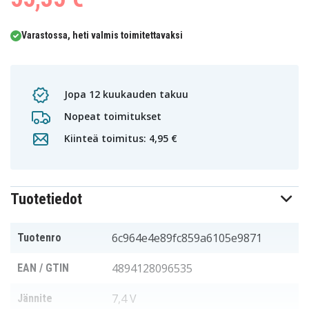
Varastossa, heti valmis toimitettavaksi
Jopa 12 kuukauden takuu
Nopeat toimitukset
Kiinteä toimitus: 4,95 €
Tuotetiedot
6c964e4e89fc859a6105e9871
Tuotenro
4894128096535
EAN / GTIN
7,4 V
Jännite