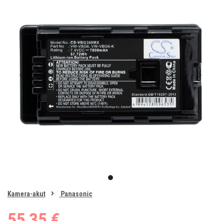
Item
1
item
of
0
Kamera-akut
Panasonic
1
55,35 €