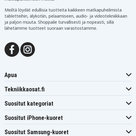
Panasonic VDR-
Panasonic VDR-
Panasonic VDR-
D310
D50
D58GK
Meiltä löydät edullisia tuotteita kaikkeen matkapuhelimista
tabletteihin, älykotiin, pelaamiseen, audio- ja videotekniikkaan
ja paljon muuta. Shoppaile turvallisesti ja nopeasti, sillä
lähetämme tuotteet suoraan varastostamme.
Apua
Tekniikkaosat.fi
Suositut kategoriat
Suositut iPhone-kuoret
Suositut Samsung-kuoret