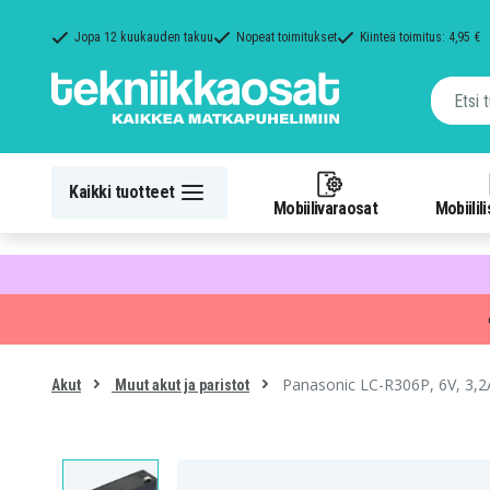
Jopa 12 kuukauden takuu
Nopeat toimitukset
Kiinteä toimitus: 4,95 €
Kaikki tuotteet
Mobiilivaraosat
Mobiilil
Panasonic LC-R306P, 6V, 3,
Akut
Muut akut ja paristot