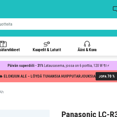
isätarvikkeet
Kaapelit & Laturit
Ääni & Kuva
Päivän superdiili - 31%
Latausasema, jossa on 6 porttia, 120 W 🔌⚡
🔥 ELOKUUN ALE – LÖYDÄ TUHANSIA HUIPPUTARJOUKSIA
70 %
JOPA
2Ah
Panasonic LC-R3