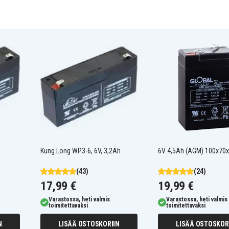
Kung Long WP3-6, 6V, 3,2Ah
6V 4,5Ah (AGM) 100x70
(43)
(24)
17,99 €
19,99 €
Interstate SLA0886
Varastossa, heti valmis
Varastossa, heti valmis
6
Johnson Controls GC628
toimitettavaksi
toimitettavaksi
Leoch LP6-3.2
Panasonic LC-R063R2PU
N
LISÄÄ OSTOSKORIIN
LISÄÄ OSTOSKOR