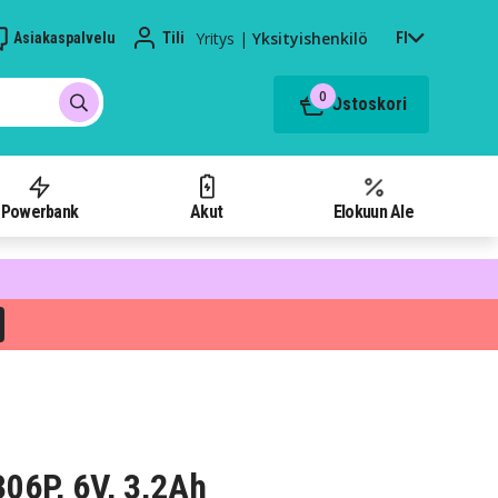
Yritys
|
Yksityishenkilö
Asiakaspalvelu
Tili
FI
0
Ostoskori
Powerbank
Akut
Elokuun Ale
06P, 6V, 3,2Ah