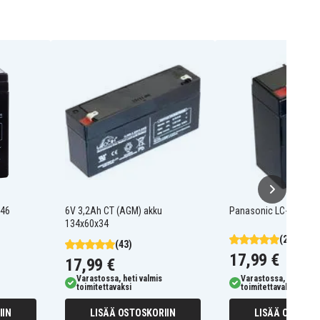
x46
6V 3,2Ah CT (AGM) akku
Panasonic LC-R064R5P
134x60x34
(206)
(43)
17,99 €
17,99 €
Varastossa, heti valmis
Varastossa, heti valm
toimitettavaksi
toimitettavaksi
IIN
LISÄÄ OSTOSKORIIN
LISÄÄ OSTOSKO