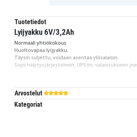
Tuotetiedot
Lyijyakku 6V/3,2Ah
Normaali yhtiökokous
Huoltovapaa lyijyakku.
Täysin suljettu, voidaan asentaa ylösalaisin.
Sopii hälytysjärjestelmiin, UPS:iin, valaistukseen jne
Alennuskoodit eivät koske tätä tuotetta!
Arvostelut
Kategoriat
da752c18b49c74804c3d6
Tuotenro
6 V
Jännite