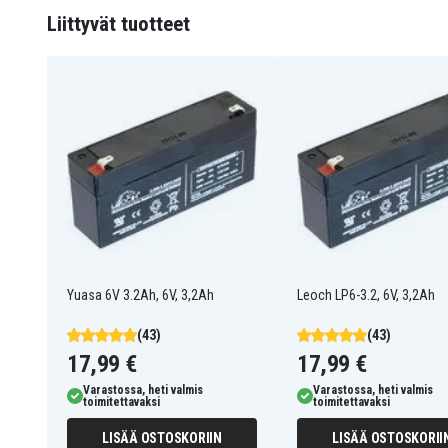
LEOCH
Merkki
Liittyvät tuotteet
Leoch
Sopii merkkiin
0,68 Kg
Paino
3,2 Ah
Kapasiteetti
134 mm
Pituus
34
Leveys
60 mm
Korkeus
Yuasa 6V 3.2Ah, 6V, 3,2Ah
Leoch LP6-3.2, 6V, 3,2Ah
(43)
(43)
:
17,99 €
17,99 €
Interstate SLA0070
Interstate SLA0885
Varastossa, heti valmis
Varastossa, heti valmis
Interstate SLA0890
Johnson Controls GC62
toimitettavaksi
toimitettavaksi
Johnson Controls JC628
Kung Long WP3-6
MK ES3-12 R
MK ES3-6
LISÄÄ OSTOSKORIIN
LISÄÄ OSTOSKORII