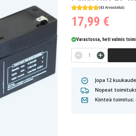
(43 Arvostelut)
17,99 €
Varastossa, heti valmis toim
Jopa 12 kuukaude
Nopeat toimituk
Kiinteä toimitus: 