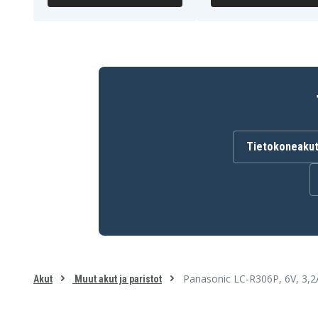
Panasonic LC-R063R4P
Panasonic LC-R063R4P
Panasonic LC-R6V3.4P
Panasonic LC-R6V3P
Panasonic LEAD6V3.4P
Panasonic TY355C
Portalac PE6V3A
Power Patrol SLA0885
Power-Sonic 6V 3.2Ah
Power-Sonic 6V 3Ah
R&D 5371
Rhino SLA3-6
Sonnenschein 795312
Sonnenschein A206/3.2
Sonnenschein A306/3S
Sonnenschein A506/3.5
Sonnenschein S1234I
Sonnenschein S634CWC
Universal (UPG) 40681
Universal (UPG) UB632L
Tietokoneaku
Panasonic LC-R306P, 6V, 3,
Akut
Muut akut ja paristot