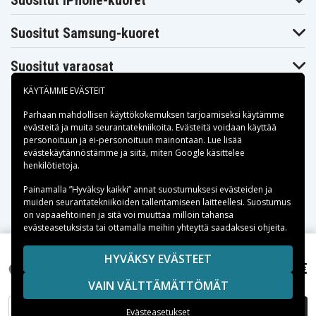
Suositut iPhone-kuoret
Panasonic
Panasonic
LumixDMC-
LumixDMC-FZ8S
FZ7GK
Suositut Samsung-kuoret
Suositut varaosat
KÄYTÄMME EVÄSTEIT
Parhaan mahdollisen käyttökokemuksen tarjoamiseksi käytämme
evästeitä
ja muita seurantatekniikoita. Evästeitä voidaan käyttää
personoituun ja ei-personoituun mainontaan. Lue lisää
Maksuvaihtoehdot
evästekäytännöstämme ja siitä, miten
Google käsittelee
henkilötietoja
.
Toimitusvaihtoehdot
Painamalla ”Hyväksy kaikki” annat suostumuksesi evästeiden ja
muiden seurantatekniikoiden tallentamiseen laitteellesi. Suostumus
on vapaaehtoinen ja sitä voi muuttaa milloin tahansa
evästeasetuksista tai ottamalla meihin yhteyttä saadaksesi ohjeita.
Copyright © 2026, Spares Nordic AB
HYVÄKSY EVÄSTEET
14,99 €
Panasonic Lumix DMC-FZ50EEK, 7,2 (7,4)V, 710mAh
SIVULLA MAINITUT TAVARAMERKIT OVAT OMISTAJIENSA
VAIN VÄLTTÄMÄTTÖMÄT
OMAISUUTTA.
LISÄÄ OSTOSKORIIN
Evästeasetukset