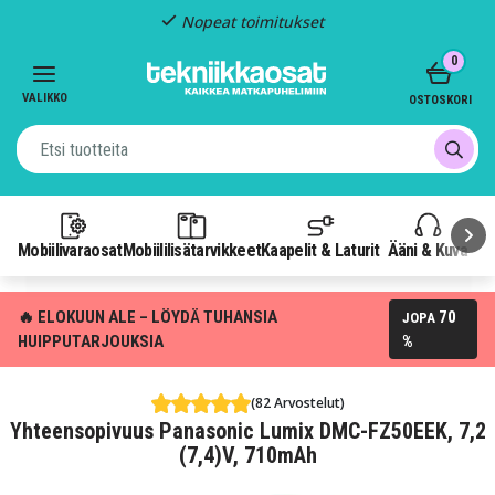
Nopeat toimitukset
Item
0
2
of
VALIKKO
OSTOSKORI
3
Mobiilivaraosat
Mobiililisätarvikkeet
Kaapelit & Laturit
Ääni & Kuva
P
🔥 ELOKUUN ALE – LÖYDÄ TUHANSIA
70
JOPA
HUIPPUTARJOUKSIA
%
(82 Arvostelut)
Yhteensopivuus Panasonic Lumix DMC-FZ50EEK, 7,2
(7,4)V, 710mAh