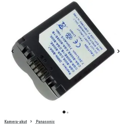
Item
1
item
item
of
0
Kamera-akut
Panasonic
1
2